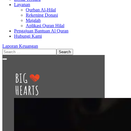
Layanan
Qurban Al-Hilal
Rekening Donasi
Majalah
Aplikasi Quran Hilal
Pengajuan Bantuan Al Quran
Hubungi Kami
Laporan Keuangan