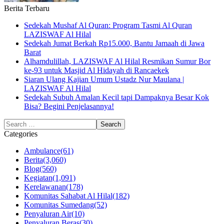
Berita Terbaru
Sedekah Mushaf Al Quran: Program Tasmi Al Quran
LAZISWAF Al Hilal
Sedekah Jumat Berkah Rp15.000, Bantu Jamaah di Jawa
Barat
Alhamdulillah, LAZISWAF Al Hilal Resmikan Sumur Bor
ke-93 untuk Masjid Al Hidayah di Rancaekek
Siaran Ulang Kajian Umum Ustadz Nur Maulana |
LAZISWAF Al Hilal
Sedekah Subuh Amalan Kecil tapi Dampaknya Besar Kok
Bisa? Begini Penjelasannya!
Categories
Ambulance
(61)
Berita
(3,060)
Blog
(560)
Kegiatan
(1,091)
Kerelawanan
(178)
Komunitas Sahabat Al Hilal
(182)
Komunitas Sumedang
(52)
Penyaluran Air
(10)
Penyaluran Beras
(30)