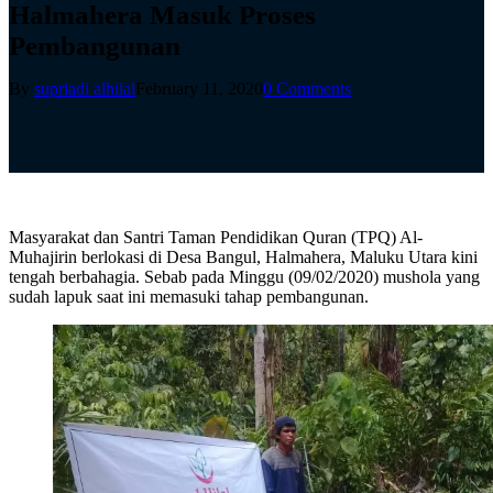
Halmahera Masuk Proses
Pembangunan
By
supriadi alhilal
February 11, 2020
0 Comments
Masyarakat dan Santri Taman Pendidikan Quran (TPQ) Al-
Muhajirin berlokasi di Desa Bangul, Halmahera, Maluku Utara kini
tengah berbahagia. Sebab pada Minggu (09/02/2020) mushola yang
sudah lapuk saat ini memasuki tahap pembangunan.