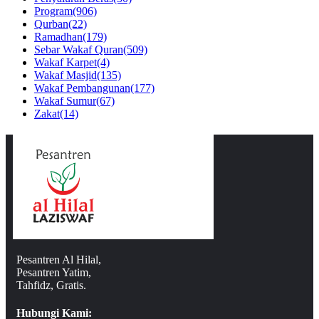
Program
(906)
Qurban
(22)
Ramadhan
(179)
Sebar Wakaf Quran
(509)
Wakaf Karpet
(4)
Wakaf Masjid
(135)
Wakaf Pembangunan
(177)
Wakaf Sumur
(67)
Zakat
(14)
Pesantren Al Hilal,
Pesantren Yatim,
Tahfidz, Gratis.
Hubungi Kami: