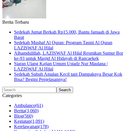
Berita Terbaru
Sedekah Jumat Berkah Rp15.000, Bantu Jamaah di Jawa
Barat
Sedekah Mushaf Al Quran: Program Tasmi Al Quran
LAZISWAF Al Hilal
Alhamdulillah, LAZISWAF Al Hilal Resmikan Sumur Bor
ke-93 untuk Masjid Al Hidayah di Rancaekek
Siaran Ulang Kajian Umum Ustadz Nur Maulana |
LAZISWAF Al Hilal
Sedekah Subuh Amalan Kecil tapi Dampaknya Besar Kok
Bisa? Begini Penjelasannya!
Categories
Ambulance
(61)
Berita
(3,060)
Blog
(560)
Kegiatan
(1,091)
Kerelawanan
(178)