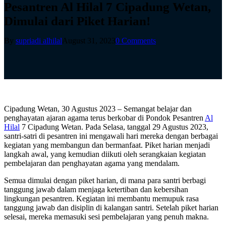
Pesantren Al Hilal 7 Cipadung Wetan,
Dimulai dari Piket Harian!
By
supriadi alhilal
August 31, 2023
0 Comments
Cipadung Wetan, 30 Agustus 2023 – Semangat belajar dan
penghayatan ajaran agama terus berkobar di Pondok Pesantren
Al
Hilal
7 Cipadung Wetan. Pada Selasa, tanggal 29 Agustus 2023,
santri-satri di pesantren ini mengawali hari mereka dengan berbagai
kegiatan yang membangun dan bermanfaat. Piket harian menjadi
langkah awal, yang kemudian diikuti oleh serangkaian kegiatan
pembelajaran dan penghayatan agama yang mendalam.
Semua dimulai dengan piket harian, di mana para santri berbagi
tanggung jawab dalam menjaga ketertiban dan kebersihan
lingkungan pesantren. Kegiatan ini membantu memupuk rasa
tanggung jawab dan disiplin di kalangan santri. Setelah piket harian
selesai, mereka memasuki sesi pembelajaran yang penuh makna.