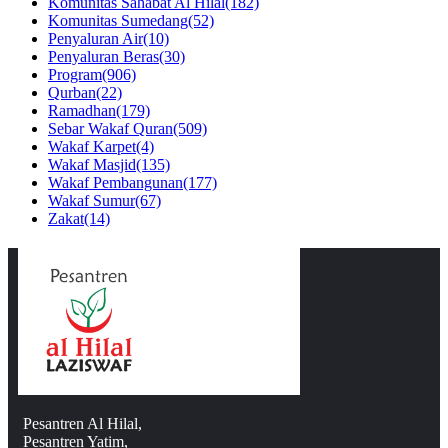
Komunitas Sahabat Al Hilal
(182)
Komunitas Sumedang
(52)
Penyaluran Air
(10)
Penyaluran Beras
(30)
Program
(906)
Qurban
(22)
Ramadhan
(179)
Sebar Wakaf Quran
(509)
Wakaf Karpet
(4)
Wakaf Masjid
(135)
Wakaf Pembangunan
(177)
Wakaf Sumur
(67)
Zakat
(14)
Pesantren Al Hilal,
Pesantren Yatim,