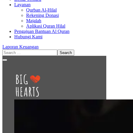
Layanan
Qurban Al-Hilal
Rekening Donasi
Majalah
Aplikasi Quran Hilal
Pengajuan Bantuan Al Quran
Hubungi Kami
Laporan Keuangan