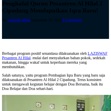
Penghafal Quran Pesantren Al Hilal 2
Cipadung Mendapatkan Iqra Baru!
By
supriadi alhilal
September 19, 2022
0 Comments
Berbagai program positif senantiasa dilaksanakan oleh
LAZISWAF
Pesantren Al Hilal
. mulai dari menyalurkan bahan pokok, sedekah
makanan, hingga wakaf untuk keperluan mereka yang
membutuhkan.
Salah satunya, yaitu program Pembagian Iqra Baru yang baru saja
dilaksanakan di Pesantren Al Hilal 2 Cipadung. Terus konsisten
untuk mengawali kegiatan belajar dengan Doa Bersama, baik itu
Doa Belajar dan Doa sehari-hari.