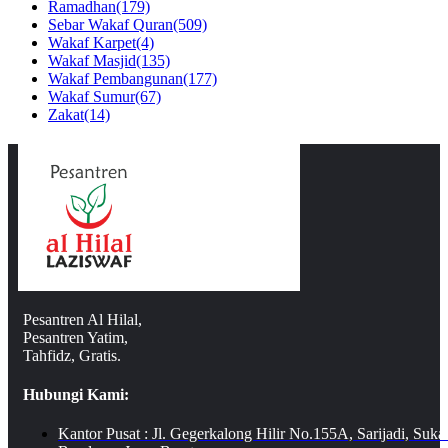
Ramadhan
(179)
Sebar Wakaf Quran
(509)
Wakaf Karpet
(4)
Wakaf Masjid
(135)
Wakaf Pembangunan
(177)
Wakaf Sumur
(67)
Zakat
(14)
Pesantren Al Hilal,
Pesantren Yatim,
Tahfidz, Gratis.
Hubungi Kami:
Kantor Pusat : Jl. Gegerkalong Hilir No.155A, Sarijadi, Suka