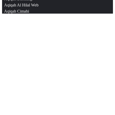
Aqiqah Al Hilal Web
Aqiqah Cimahi