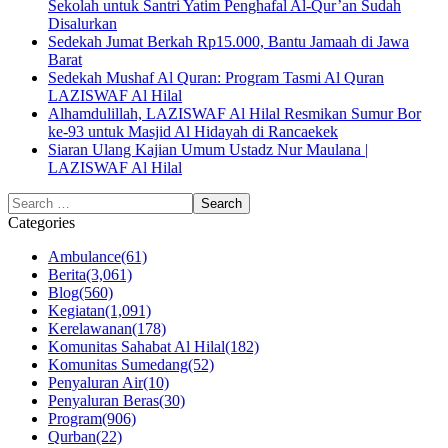
Sekolah untuk Santri Yatim Penghafal Al-Qur’an Sudah
Disalurkan
Sedekah Jumat Berkah Rp15.000, Bantu Jamaah di Jawa
Barat
Sedekah Mushaf Al Quran: Program Tasmi Al Quran
LAZISWAF Al Hilal
Alhamdulillah, LAZISWAF Al Hilal Resmikan Sumur Bor
ke-93 untuk Masjid Al Hidayah di Rancaekek
Siaran Ulang Kajian Umum Ustadz Nur Maulana |
LAZISWAF Al Hilal
Categories
Ambulance
(61)
Berita
(3,061)
Blog
(560)
Kegiatan
(1,091)
Kerelawanan
(178)
Komunitas Sahabat Al Hilal
(182)
Komunitas Sumedang
(52)
Penyaluran Air
(10)
Penyaluran Beras
(30)
Program
(906)
Qurban
(22)