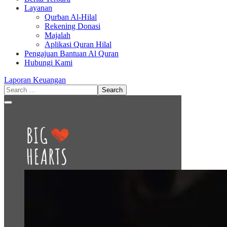
Layanan
Qurban Al-Hilal
Rekening Donasi
Majalah
Aplikasi Quran Hilal
Pengajuan Bantuan Al Quran
Hubungi Kami
Laporan Keuangan