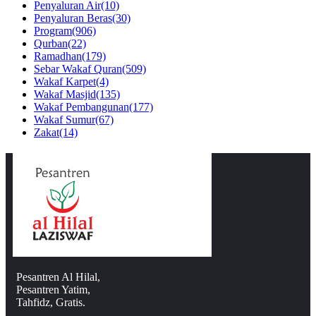
Penyaluran Air
(10)
Penyaluran Beras
(30)
Program
(906)
Qurban
(22)
Ramadhan
(179)
Sebar Wakaf Quran
(509)
Wakaf Karpet
(4)
Wakaf Masjid
(135)
Wakaf Pembangunan
(177)
Wakaf Sumur
(67)
Zakat
(14)
Pesantren Al Hilal,
Pesantren Yatim,
Tahfidz, Gratis.