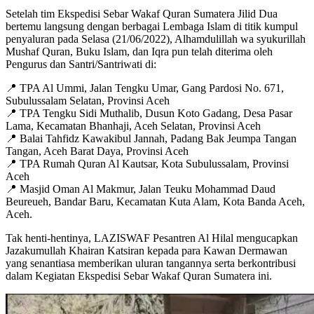
Setelah tim Ekspedisi Sebar Wakaf Quran Sumatera Jilid Dua
bertemu langsung dengan berbagai Lembaga Islam di titik kumpul
penyaluran pada Selasa (21/06/2022), Alhamdulillah wa syukurillah
Mushaf Quran, Buku Islam, dan Iqra pun telah diterima oleh
Pengurus dan Santri/Santriwati di:
📍 TPA Al Ummi, Jalan Tengku Umar, Gang Pardosi No. 671,
Subulussalam Selatan, Provinsi Aceh
📍 TPA Tengku Sidi Muthalib, Dusun Koto Gadang, Desa Pasar
Lama, Kecamatan Bhanhaji, Aceh Selatan, Provinsi Aceh
📍 Balai Tahfidz Kawakibul Jannah, Padang Bak Jeumpa Tangan
Tangan, Aceh Barat Daya, Provinsi Aceh
📍 TPA Rumah Quran Al Kautsar, Kota Subulussalam, Provinsi
Aceh
📍 Masjid Oman Al Makmur, Jalan Teuku Mohammad Daud
Beureueh, Bandar Baru, Kecamatan Kuta Alam, Kota Banda Aceh,
Aceh.
Tak henti-hentinya, LAZISWAF Pesantren Al Hilal mengucapkan
Jazakumullah Khairan Katsiran kepada para Kawan Dermawan
yang senantiasa memberikan uluran tangannya serta berkontribusi
dalam Kegiatan Ekspedisi Sebar Wakaf Quran Sumatera ini.