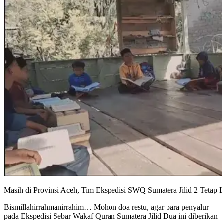
Masih di Provinsi Aceh, Tim Ekspedisi SWQ Sumatera Jilid 2 Tetap 
Bismillahirrahmanirrahim… Mohon doa restu, agar para penyalur
pada Ekspedisi Sebar Wakaf Quran Sumatera Jilid Dua ini diberikan