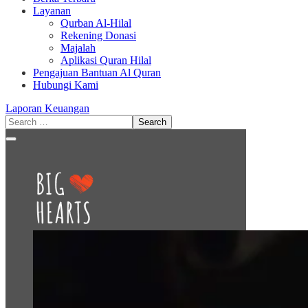
Layanan
Qurban Al-Hilal
Rekening Donasi
Majalah
Aplikasi Quran Hilal
Pengajuan Bantuan Al Quran
Hubungi Kami
Laporan Keuangan