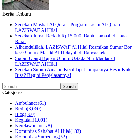
Berita Terbaru
Sedekah Mushaf Al Quran: Program Tasmi Al Quran
LAZISWAF Al Hilal
Sedekah Jumat Berkah Rp15.000, Bantu Jamaah di Jawa
Barat
Alhamdulillah, LAZISWAF Al Hilal Resmikan Sumur Bor
ke-93 untuk Masjid Al Hidayah di Rancaekek
Siaran Ulang Kajian Umum Ustadz Nur Maulana |
LAZISWAF Al Hilal
Sedekah Subuh Amalan Kecil tapi Dampaknya Besar Kok
Bisa? Begini Penjelasannya!
Categories
Ambulance
(61)
Berita
(3,060)
Blog
(560)
Kegiatan
(1,091)
Kerelawanan
(178)
Komunitas Sahabat Al Hilal
(182)
Komunitas Sumedang
(52)