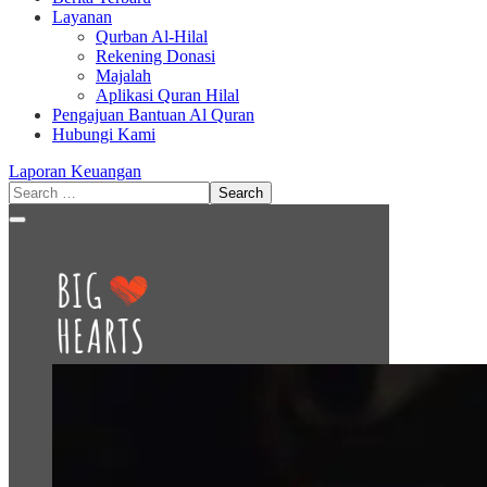
Layanan
Qurban Al-Hilal
Rekening Donasi
Majalah
Aplikasi Quran Hilal
Pengajuan Bantuan Al Quran
Hubungi Kami
Laporan Keuangan