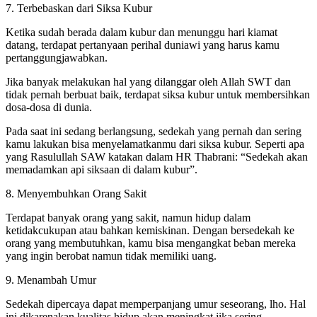
7. Terbebaskan dari Siksa Kubur
Ketika sudah berada dalam kubur dan menunggu hari kiamat
datang, terdapat pertanyaan perihal duniawi yang harus kamu
pertanggungjawabkan.
Jika banyak melakukan hal yang dilanggar oleh Allah SWT dan
tidak pernah berbuat baik, terdapat siksa kubur untuk membersihkan
dosa-dosa di dunia.
Pada saat ini sedang berlangsung, sedekah yang pernah dan sering
kamu lakukan bisa menyelamatkanmu dari siksa kubur. Seperti apa
yang Rasulullah SAW katakan dalam HR Thabrani: “Sedekah akan
memadamkan api siksaan di dalam kubur”.
8. Menyembuhkan Orang Sakit
Terdapat banyak orang yang sakit, namun hidup dalam
ketidakcukupan atau bahkan kemiskinan. Dengan bersedekah ke
orang yang membutuhkan, kamu bisa mengangkat beban mereka
yang ingin berobat namun tidak memiliki uang.
9. Menambah Umur
Sedekah dipercaya dapat memperpanjang umur seseorang, lho. Hal
ini dikarenakan kualitas hidup akan meningkat jika sering