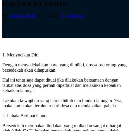
KALIAN KETAHUI
By
supriadi alhilal
July 14, 2020
0 Comments
1. Menyucikan Diri
Dengan menyedekahkan harta yang dimiliki, dosa-dosa orang yang
bersedekah akan dihapuskan.
Hal ini tentu saja dapat dituai jika dilakukan bersamaan dengan
taubat atas dosa yang pernah diperbuat dan melakukan kebaikan-
kebaikan lainnya.
Lakukan kewajiban yang harus diikuti dan hindari larangan-Nya,
maka kamu akan terhindar dari dosa dan mendapatkan pahala.
2. Pahala Berlipat Ganda
Bersedekah merupakan tindakan yang mulia dan sangat dihargai
oleh Allah SWT. Imbalan bersedekah yang paling utama adalah