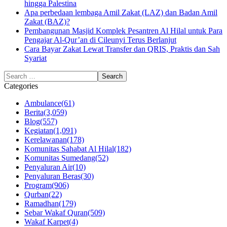
hingga Palestina
Apa perbedaan lembaga Amil Zakat (LAZ) dan Badan Amil
Zakat (BAZ)?
Pembangunan Masjid Komplek Pesantren Al Hilal untuk Para
Pengajar Al-Qur’an di Cileunyi Terus Berlanjut
Cara Bayar Zakat Lewat Transfer dan QRIS, Praktis dan Sah
Syariat
Categories
Ambulance
(61)
Berita
(3,059)
Blog
(557)
Kegiatan
(1,091)
Kerelawanan
(178)
Komunitas Sahabat Al Hilal
(182)
Komunitas Sumedang
(52)
Penyaluran Air
(10)
Penyaluran Beras
(30)
Program
(906)
Qurban
(22)
Ramadhan
(179)
Sebar Wakaf Quran
(509)
Wakaf Karpet
(4)