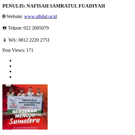
PENULIS: NAFISAH SAMRATUL FUADIYAH
🌐 Website:
www.alhilal.or.id
☎️ Telpon: 022 2005079
📱 WA: 0812 2220 2751
Post Views:
171