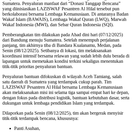
Sumatera. Penyaluran manfaat dari “Donasi Tanggap Bencana”
yang diinisiasikan LAZISWAF Pesantren Al Hilal tersebut pun
berkolaborasi bersama Lembaga Kemanusiaan. Di antaranya Badan
Wakaf Islam (BAWAIS), Lembaga Wakaf Quran (LWQ), Marwah
Wakaf Indonesia (MWI), dan Sebar Quran Indonesia (SQI).
Pemberangkatan tim dilakukan pada Ahad dini hari (07/12/2025)
dari Bandung menuju Sumatera. Setelah menempuh perjalanan
panjang, tim akhirnya tiba di Bandara Kualanamu, Medan, pada
Senin (08/12/2025). Setibanya di lokasi, tim melaksanakan
koordinasi intensif bersama relawan yang sudah lebih dulu berada di
lapangan untuk memetakan kondisi terkini sekaligus menentukan
titik-titik prioritas penyaluran bantuan.
Penyaluran bantuan difokuskan di wilayah Aceh Tamiang, salah
satu daerah di Sumatera yang terdampak cukup parah. Tim
LAZISWAF Pesantren Al Hilal bersama Lembaga Kemanusiaan
akan melaksanakan misi ini selama tiga sampai empat hari ke depan,
dengan fokus pada distribusi logistik, bantuan kebutuhan dasar, serta
dukungan untuk lembaga pendidikan Islam yang terdampak.
Dilaporkan pada Senin (08/12/2025), tim akan bergerak menyisir
titik-titik terdampak bencana, khususnya:
Panti Asuhan,