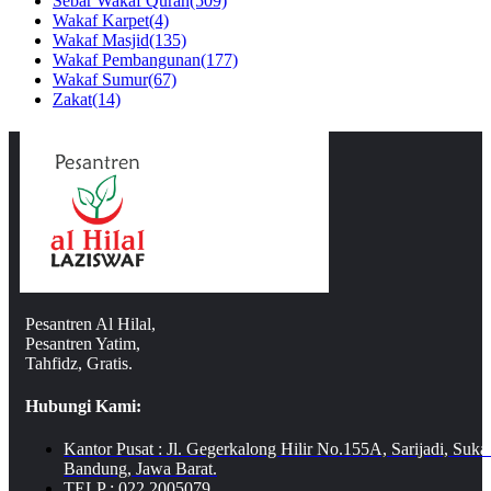
Sebar Wakaf Quran
(509)
Wakaf Karpet
(4)
Wakaf Masjid
(135)
Wakaf Pembangunan
(177)
Wakaf Sumur
(67)
Zakat
(14)
Pesantren Al Hilal,
Pesantren Yatim,
Tahfidz, Gratis.
Hubungi Kami:
Kantor Pusat : Jl. Gegerkalong Hilir No.155A, Sarijadi, Suka
Bandung, Jawa Barat.
TELP : 022 2005079