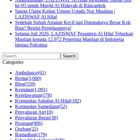
ke-93 untuk Masjid Al Hidayah di Rancaekek
Siaran Ulang Kajian Umum Ustadz Nur Maulana |
LAZISWAF Al Hilal
Sedekah Subuh Amalan Kecil tapi Dampaknya Besar Kok
Bisa? Begini Penjelasannya!
Selama Juli 2026, LAZISWAF Pesantren Al Hilal Tebarkan
Manfaat kepada 12.972 Penerima Manfaat di Indonesia
hingga Palestina
Categories
Ambulance
(61)
Berita
(3,060)
Blog
(559)
Kegiatan
(1,091)
Kerelawanan
(178)
Komunitas Sahabat Al Hilal
(182)
Komunitas Sumedang
(52)
Penyaluran Air
(10)
Penyaluran Beras
(30)
Program
(906)
Qurban
(22)
Ramadhan
(179)