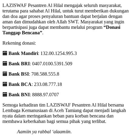
LAZISWAF Pesantren Al Hilal mengajak seluruh masyarakat,
terutama para sahabat Al Hilal, untuk turut memberikan dukungan
dan doa agar proses penyaluran bantuan dapat berjalan dengan
aman dan dimudahkan oleh Allah SWT. Masyarakat yang ingin
berpartisipasi juga dapat membantu melalui program
“Donasi
Tanggap Bencana”
.
Rekening donasi:
🏧
Bank Mandiri
: 132.00.1254.995.3
🏧
Bank BRI
: 0407.0100.5391.509
🏧
Bank BSI
: 708.588.555.8
🏧
Bank BCA
: 233.08.777.18
🏧
Bank BNI
: 8888.97.0707
Semoga kehadiran tim LAZISWAF Pesantren Al Hilal bersama
Lembaga Kemanusiaan di Aceh Tamiang dapat menjadi langkah
nyata dalam meringankan beban para korban bencana dan
membawa keberkahan bagi semua pihak yang terlibat.
Aamiin ya rabbal ‘alaamiin
.