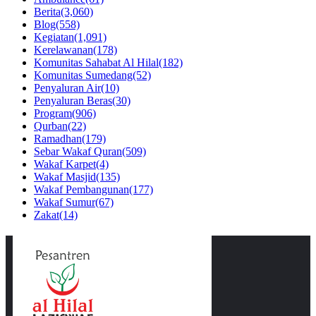
Berita
(3,060)
Blog
(558)
Kegiatan
(1,091)
Kerelawanan
(178)
Komunitas Sahabat Al Hilal
(182)
Komunitas Sumedang
(52)
Penyaluran Air
(10)
Penyaluran Beras
(30)
Program
(906)
Qurban
(22)
Ramadhan
(179)
Sebar Wakaf Quran
(509)
Wakaf Karpet
(4)
Wakaf Masjid
(135)
Wakaf Pembangunan
(177)
Wakaf Sumur
(67)
Zakat
(14)