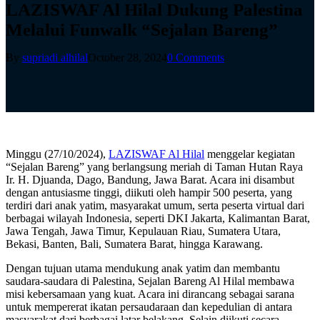
LAZISWAF Al Hilal Dukung Palestina
Melalui Funwalk “Sejalan Bareng”
By
supriadi alhilal
October 28, 2024
0 Comments
Minggu (27/10/2024),
LAZISWAF Al Hilal
menggelar kegiatan
“Sejalan Bareng” yang berlangsung meriah di Taman Hutan Raya
Ir. H. Djuanda, Dago, Bandung, Jawa Barat. Acara ini disambut
dengan antusiasme tinggi, diikuti oleh hampir 500 peserta, yang
terdiri dari anak yatim, masyarakat umum, serta peserta virtual dari
berbagai wilayah Indonesia, seperti DKI Jakarta, Kalimantan Barat,
Jawa Tengah, Jawa Timur, Kepulauan Riau, Sumatera Utara,
Bekasi, Banten, Bali, Sumatera Barat, hingga Karawang.
Dengan tujuan utama mendukung anak yatim dan membantu
saudara-saudara di Palestina, Sejalan Bareng Al Hilal membawa
misi kebersamaan yang kuat. Acara ini dirancang sebagai sarana
untuk mempererat ikatan persaudaraan dan kepedulian di antara
masyarakat dari berbagai latar belakang. Selain diikuti secara