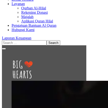
Layanan
Qurban Al-Hilal
Rekening Donasi
Majalah
Aplikasi Quran Hilal
Pengajuan Bantuan Al Quran
Hubungi Kami
Laporan Keuangan