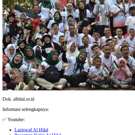
Dok. alhilal.or.id
Informasi selengkapnya:
✅ Youtube:
Laziswaf Al Hilal