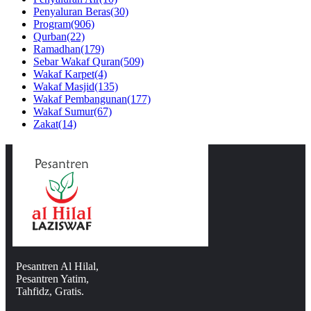
Penyaluran Beras
(30)
Program
(906)
Qurban
(22)
Ramadhan
(179)
Sebar Wakaf Quran
(509)
Wakaf Karpet
(4)
Wakaf Masjid
(135)
Wakaf Pembangunan
(177)
Wakaf Sumur
(67)
Zakat
(14)
Pesantren Al Hilal,
Pesantren Yatim,
Tahfidz, Gratis.