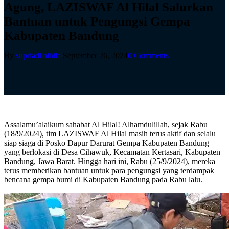
Agung, LAZISWAF Al Hilal Salurkan
Bantuan untuk Pengungsi Gempa
Kabupaten Bandung
By
supriadi alhilal
September 26, 2024
0 Comments
Assalamu’alaikum sahabat Al Hilal! Alhamdulillah, sejak Rabu
(18/9/2024), tim LAZISWAF Al Hilal masih terus aktif dan selalu
siap siaga di Posko Dapur Darurat Gempa Kabupaten Bandung
yang berlokasi di Desa Cihawuk, Kecamatan Kertasari, Kabupaten
Bandung, Jawa Barat. Hingga hari ini, Rabu (25/9/2024), mereka
terus memberikan bantuan untuk para pengungsi yang terdampak
bencana gempa bumi di Kabupaten Bandung pada Rabu lalu.