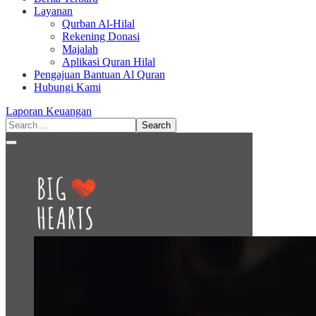
Layanan
Qurban Al-Hilal
Rekening Donasi
Majalah
Aplikasi Quran Hilal
Pengajuan Bantuan Al Quran
Hubungi Kami
Laporan Keuangan