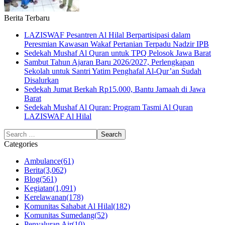
Berita Terbaru
LAZISWAF Pesantren Al Hilal Berpartisipasi dalam
Peresmian Kawasan Wakaf Pertanian Terpadu Nadzir IPB
Sedekah Mushaf Al Quran untuk TPQ Pelosok Jawa Barat
Sambut Tahun Ajaran Baru 2026/2027, Perlengkapan
Sekolah untuk Santri Yatim Penghafal Al-Qur’an Sudah
Disalurkan
Sedekah Jumat Berkah Rp15.000, Bantu Jamaah di Jawa
Barat
Sedekah Mushaf Al Quran: Program Tasmi Al Quran
LAZISWAF Al Hilal
Categories
Ambulance
(61)
Berita
(3,062)
Blog
(561)
Kegiatan
(1,091)
Kerelawanan
(178)
Komunitas Sahabat Al Hilal
(182)
Komunitas Sumedang
(52)
Penyaluran Air
(10)