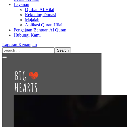
Layanan
Qurban Al-Hilal
Rekening Donasi
Majalah
Aplikasi Quran Hilal
Pengajuan Bantuan Al Quran
Hubungi Kami
Laporan Keuangan