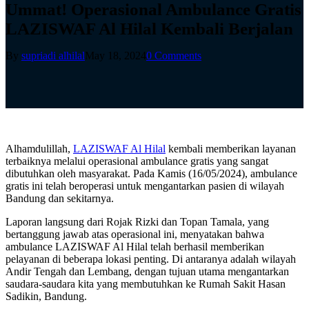
Ummat! Operasional Ambulance Gratis
LAZISWAF Al Hilal Kembali Berjalan
By
supriadi alhilal
May 18, 2024
0 Comments
Alhamdulillah,
LAZISWAF Al Hilal
kembali memberikan layanan
terbaiknya melalui operasional ambulance gratis yang sangat
dibutuhkan oleh masyarakat. Pada Kamis (16/05/2024), ambulance
gratis ini telah beroperasi untuk mengantarkan pasien di wilayah
Bandung dan sekitarnya.
Laporan langsung dari Rojak Rizki dan Topan Tamala, yang
bertanggung jawab atas operasional ini, menyatakan bahwa
ambulance LAZISWAF Al Hilal telah berhasil memberikan
pelayanan di beberapa lokasi penting. Di antaranya adalah wilayah
Andir Tengah dan Lembang, dengan tujuan utama mengantarkan
saudara-saudara kita yang membutuhkan ke Rumah Sakit Hasan
Sadikin, Bandung.