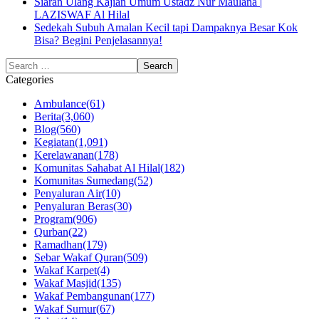
Siaran Ulang Kajian Umum Ustadz Nur Maulana |
LAZISWAF Al Hilal
Sedekah Subuh Amalan Kecil tapi Dampaknya Besar Kok
Bisa? Begini Penjelasannya!
Categories
Ambulance
(61)
Berita
(3,060)
Blog
(560)
Kegiatan
(1,091)
Kerelawanan
(178)
Komunitas Sahabat Al Hilal
(182)
Komunitas Sumedang
(52)
Penyaluran Air
(10)
Penyaluran Beras
(30)
Program
(906)
Qurban
(22)
Ramadhan
(179)
Sebar Wakaf Quran
(509)
Wakaf Karpet
(4)
Wakaf Masjid
(135)
Wakaf Pembangunan
(177)
Wakaf Sumur
(67)