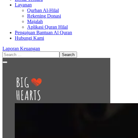
Layanan
Qurban Al-Hilal
Rekening Donasi
Majalah
Aplikasi Quran Hilal
Pengajuan Bantuan Al Quran
Hubungi Kami
Laporan Keuangan