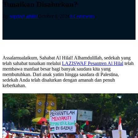
Tunaikan Disalurkan?
By
supriadi alhilal
October 8, 2024
0 Comments
Assalamualaikum, Sahabat Al Hilal! Alhamdulillah, sedekah yang
telah sahabat tunaikan melalui
LAZISWAF Pesantren Al Hilal
telah
membawa manfaat besar bagi banyak saudara kita yang
membutuhkan. Dari anak yatim hingga saudara di Palestina,
sedekah Anda telah disalurkan dengan amanah dan penuh
keberkahan.