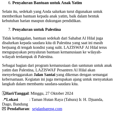
Penyaluran Bantuan untuk Anak Yatim
Selain itu, sedekah yang Anda salurkan turut digunakan untuk
memberikan bantuan kepada anak yatim, baik dalam bentuk
kebutuhan harian maupun dukungan pendidikan.
Penyaluran untuk Palestina
Tidak ketinggalan, bantuan sedekah dari Sahabat Al Hilal juga
disalurkan kepada saudara kita di Palestina yang saat ini masih
berjuang di tengah kondisi yang sulit. LAZISWAF Al Hilal terus
mengupayakan penyaluran bantuan kemanusiaan ke wilayah-
wilayah terdampak di Palestina.
Sebagai bagian dari program kemanusiaan dan santunan untuk anak
yatim dan Palestina, LAZISWAF Pesantren Al Hilal akan
menyelenggarakan
Jalan Santai
yang dikemas dengan semangat
kebersamaan. Kegiatan ini juga merupakan ajang untuk menyatukan
langkah dalam membantu saudara-saudara kita.
🗓️
Hari/Tanggal
: Minggu, 27 Oktober 2024
📍
Lokasi
: Taman Hutan Raya (Tahura) Ir. H. Djuanda,
Dago, Bandung
💌
Pendaftaran
:
sejalanbareng.com