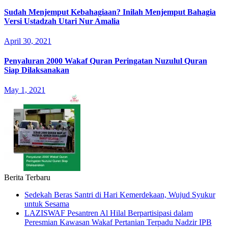
Sudah Menjemput Kebahagiaan? Inilah Menjemput Bahagia
Versi Ustadzah Utari Nur Amalia
April 30, 2021
Penyaluran 2000 Wakaf Quran Peringatan Nuzulul Quran
Siap Dilaksanakan
May 1, 2021
Berita Terbaru
Sedekah Beras Santri di Hari Kemerdekaan, Wujud Syukur
untuk Sesama
LAZISWAF Pesantren Al Hilal Berpartisipasi dalam
Peresmian Kawasan Wakaf Pertanian Terpadu Nadzir IPB