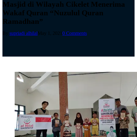
Masjid di Wilayah Cikelet Menerima
Wakaf Quran “Nuzulul Quran
Ramadhan”
By
supriadi alhilal
May 1, 2021
0 Comments