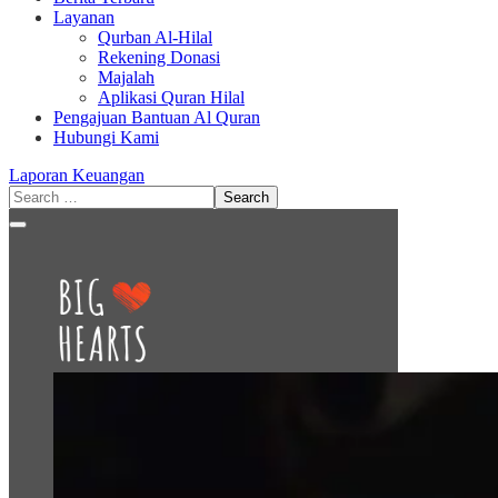
Layanan
Qurban Al-Hilal
Rekening Donasi
Majalah
Aplikasi Quran Hilal
Pengajuan Bantuan Al Quran
Hubungi Kami
Laporan Keuangan