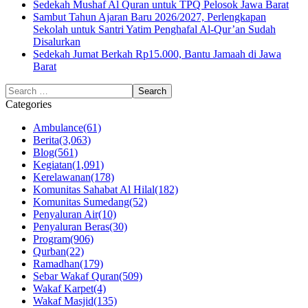
Sedekah Mushaf Al Quran untuk TPQ Pelosok Jawa Barat
Sambut Tahun Ajaran Baru 2026/2027, Perlengkapan
Sekolah untuk Santri Yatim Penghafal Al-Qur’an Sudah
Disalurkan
Sedekah Jumat Berkah Rp15.000, Bantu Jamaah di Jawa
Barat
Categories
Ambulance
(61)
Berita
(3,063)
Blog
(561)
Kegiatan
(1,091)
Kerelawanan
(178)
Komunitas Sahabat Al Hilal
(182)
Komunitas Sumedang
(52)
Penyaluran Air
(10)
Penyaluran Beras
(30)
Program
(906)
Qurban
(22)
Ramadhan
(179)
Sebar Wakaf Quran
(509)
Wakaf Karpet
(4)
Wakaf Masjid
(135)