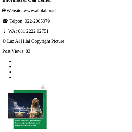
Informasi
& Call Center
🌐 Website: www.alhilal.or.id
☎ Telpon: 022-2005079
📱 WA: 081 2222 02751
©️ Laz Al Hilal Copyright Picture
Post Views:
83