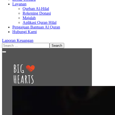
Layanan
Qurban Al-Hilal
Rekening Donasi
Majalah
Aplikasi Quran Hilal
Pengajuan Bantuan Al Quran
Hubungi Kami
Laporan Keuangan