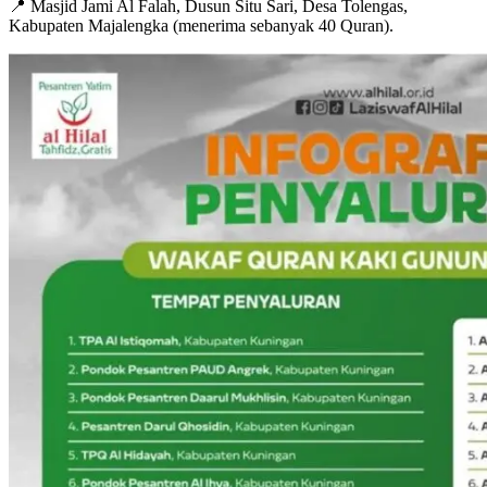
📍 Masjid Jami Al Falah, Dusun Situ Sari, Desa Tolengas,
Kabupaten Majalengka (menerima sebanyak 40 Quran).