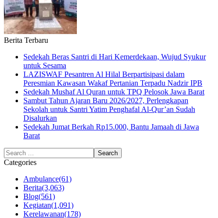
Berita Terbaru
Sedekah Beras Santri di Hari Kemerdekaan, Wujud Syukur
untuk Sesama
LAZISWAF Pesantren Al Hilal Berpartisipasi dalam
Peresmian Kawasan Wakaf Pertanian Terpadu Nadzir IPB
Sedekah Mushaf Al Quran untuk TPQ Pelosok Jawa Barat
Sambut Tahun Ajaran Baru 2026/2027, Perlengkapan
Sekolah untuk Santri Yatim Penghafal Al-Qur’an Sudah
Disalurkan
Sedekah Jumat Berkah Rp15.000, Bantu Jamaah di Jawa
Barat
Categories
Ambulance
(61)
Berita
(3,063)
Blog
(561)
Kegiatan
(1,091)
Kerelawanan
(178)