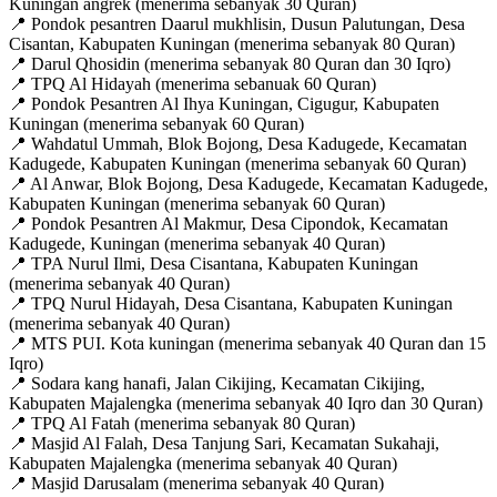
Kuningan angrek (menerima sebanyak 30 Quran)
📍 Pondok pesantren Daarul mukhlisin, Dusun Palutungan, Desa
Cisantan, Kabupaten Kuningan (menerima sebanyak 80 Quran)
📍 Darul Qhosidin (menerima sebanyak 80 Quran dan 30 Iqro)
📍 TPQ Al Hidayah (menerima sebanuak 60 Quran)
📍 Pondok Pesantren Al Ihya Kuningan, Cigugur, Kabupaten
Kuningan (menerima sebanyak 60 Quran)
📍 Wahdatul Ummah, Blok Bojong, Desa Kadugede, Kecamatan
Kadugede, Kabupaten Kuningan (menerima sebanyak 60 Quran)
📍 Al Anwar, Blok Bojong, Desa Kadugede, Kecamatan Kadugede,
Kabupaten Kuningan (menerima sebanyak 60 Quran)
📍 Pondok Pesantren Al Makmur, Desa Cipondok, Kecamatan
Kadugede, Kuningan (menerima sebanyak 40 Quran)
📍 TPA Nurul Ilmi, Desa Cisantana, Kabupaten Kuningan
(menerima sebanyak 40 Quran)
📍 TPQ Nurul Hidayah, Desa Cisantana, Kabupaten Kuningan
(menerima sebanyak 40 Quran)
📍 MTS PUI. Kota kuningan (menerima sebanyak 40 Quran dan 15
Iqro)
📍 Sodara kang hanafi, Jalan Cikijing, Kecamatan Cikijing,
Kabupaten Majalengka (menerima sebanyak 40 Iqro dan 30 Quran)
📍 TPQ Al Fatah (menerima sebanyak 80 Quran)
📍 Masjid Al Falah, Desa Tanjung Sari, Kecamatan Sukahaji,
Kabupaten Majalengka (menerima sebanyak 40 Quran)
📍 Masjid Darusalam (menerima sebanyak 40 Quran)