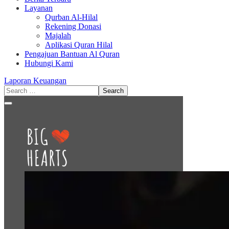
Layanan
Qurban Al-Hilal
Rekening Donasi
Majalah
Aplikasi Quran Hilal
Pengajuan Bantuan Al Quran
Hubungi Kami
Laporan Keuangan