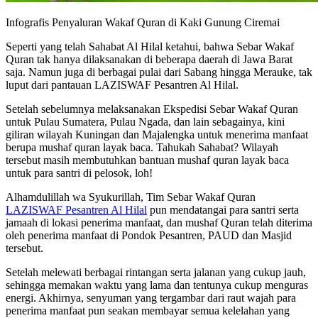
Infografis Penyaluran Wakaf Quran di Kaki Gunung Ciremai
Seperti yang telah Sahabat Al Hilal ketahui, bahwa Sebar Wakaf
Quran tak hanya dilaksanakan di beberapa daerah di Jawa Barat
saja. Namun juga di berbagai pulai dari Sabang hingga Merauke, tak
luput dari pantauan LAZISWAF Pesantren Al Hilal.
Setelah sebelumnya melaksanakan Ekspedisi Sebar Wakaf Quran
untuk Pulau Sumatera, Pulau Ngada, dan lain sebagainya, kini
giliran wilayah Kuningan dan Majalengka untuk menerima manfaat
berupa mushaf quran layak baca. Tahukah Sahabat? Wilayah
tersebut masih membutuhkan bantuan mushaf quran layak baca
untuk para santri di pelosok, loh!
Alhamdulillah wa Syukurillah, Tim Sebar Wakaf Quran
LAZISWAF Pesantren Al Hilal
pun mendatangai para santri serta
jamaah di lokasi penerima manfaat, dan mushaf Quran telah diterima
oleh penerima manfaat di Pondok Pesantren, PAUD dan Masjid
tersebut.
Setelah melewati berbagai rintangan serta jalanan yang cukup jauh,
sehingga memakan waktu yang lama dan tentunya cukup menguras
energi. Akhirnya, senyuman yang tergambar dari raut wajah para
penerima manfaat pun seakan membayar semua kelelahan yang