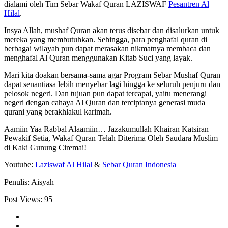
dialami oleh Tim Sebar Wakaf Quran LAZISWAF
Pesantren Al
Hilal
.
Insya Allah, mushaf Quran akan terus disebar dan disalurkan untuk
mereka yang membutuhkan. Sehingga, para penghafal quran di
berbagai wilayah pun dapat merasakan nikmatnya membaca dan
menghafal Al Quran menggunakan Kitab Suci yang layak.
Mari kita doakan bersama-sama agar Program Sebar Mushaf Quran
dapat senantiasa lebih menyebar lagi hingga ke seluruh penjuru dan
pelosok negeri. Dan tujuan pun dapat tercapai, yaitu menerangi
negeri dengan cahaya Al Quran dan terciptanya generasi muda
qurani yang berakhlakul karimah.
Aamiin Yaa Rabbal Alaamiin… Jazakumullah Khairan Katsiran
Pewakif Setia, Wakaf Quran Telah Diterima Oleh Saudara Muslim
di Kaki Gunung Ciremai!
Youtube:
Laziswaf Al Hilal
&
Sebar Quran Indonesia
Penulis: Aisyah
Post Views:
95