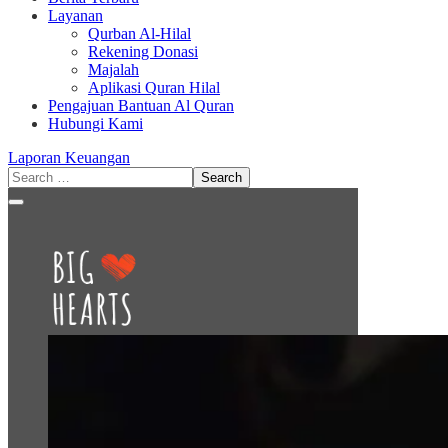
Layanan
Qurban Al-Hilal
Rekening Donasi
Majalah
Aplikasi Quran Hilal
Pengajuan Bantuan Al Quran
Hubungi Kami
Laporan Keuangan