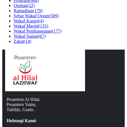
Program
(906)
Qurban
(22)
Ramadhan
(179)
Sebar Wakaf Quran
(509)
Wakaf Karpet
(4)
Wakaf Masjid
(135)
Wakaf Pembangunan
(177)
Wakaf Sumur
(67)
Zakat
(14)
Pesantren Al Hilal,
Pesantren Yatim,
Tahfidz, Gratis.
Hubungi Kami: