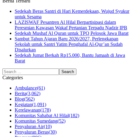
Berita Terbaru
Sedekah Beras Santri di Hari Kemerdekaan, Wujud Syukur
untuk Sesama
LAZISWAF Pesantren Al Hilal Berpartisipasi dalam
Peresmian Kawasan Wakaf Pertanian Terpadu Nadzir IPB
Sedekah Mushaf Al Quran untuk TPQ Pelosok Jawa Barat
Sambut Tahun Ajaran Baru 2026/2027, Perlengkapan
Sekolah untuk Santri Yatim Penghafal Al-Qur’an Sudah
Disalurkan
Sedekah Jumat Berkah Rp15.000, Bantu Jamaah di Jawa
Barat
Categories
Ambulance
(61)
Berita
(3,062)
Blog
(562)
Kegiatan
(1,091)
Kerelawanan
(178)
Komunitas Sahabat Al Hilal
(182)
Komunitas Sumedang
(52)
Penyaluran Air
(10)
Penyaluran Beras
(30)