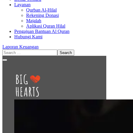
Layanan
Qurban Al-Hilal
Rekening Donasi
Majalah
Aplikasi Quran Hilal
Pengajuan Bantuan Al Quran
Hubungi Kami
Laporan Keuangan