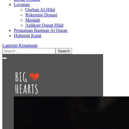
Layanan
Qurban Al-Hilal
Rekening Donasi
Majalah
Aplikasi Quran Hilal
Pengajuan Bantuan Al Quran
Hubungi Kami
Laporan Keuangan