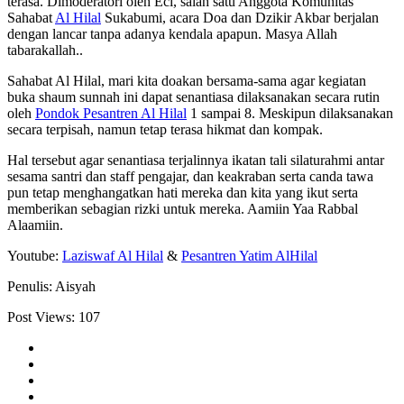
terasa. Dimoderatori oleh Eci, salah satu Anggota Komunitas
Sahabat
Al Hilal
Sukabumi, acara Doa dan Dzikir Akbar berjalan
dengan lancar tanpa adanya kendala apapun. Masya Allah
tabarakallah..
Sahabat Al Hilal, mari kita doakan bersama-sama agar kegiatan
buka shaum sunnah ini dapat senantiasa dilaksanakan secara rutin
oleh
Pondok Pesantren Al Hilal
1 sampai 8. Meskipun dilaksanakan
secara terpisah, namun tetap terasa hikmat dan kompak.
Hal tersebut agar senantiasa terjalinnya ikatan tali silaturahmi antar
sesama santri dan staff pengajar, dan keakraban serta canda tawa
pun tetap menghangatkan hati mereka dan kita yang ikut serta
memberikan sebagian rizki untuk mereka. Aamiin Yaa Rabbal
Alaamiin.
Youtube:
Laziswaf Al Hilal
&
Pesantren Yatim AlHilal
Penulis: Aisyah
Post Views:
107