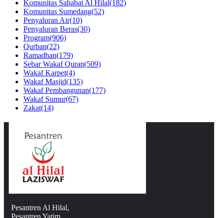
Komunitas Sahabat Al Hilal
(182)
Komunitas Sumedang
(52)
Penyaluran Air
(10)
Penyaluran Beras
(30)
Program
(906)
Qurban
(22)
Ramadhan
(179)
Sebar Wakaf Quran
(509)
Wakaf Karpet
(4)
Wakaf Masjid
(135)
Wakaf Pembangunan
(177)
Wakaf Sumur
(67)
Zakat
(14)
Pesantren Al Hilal,
Pesantren Yatim,