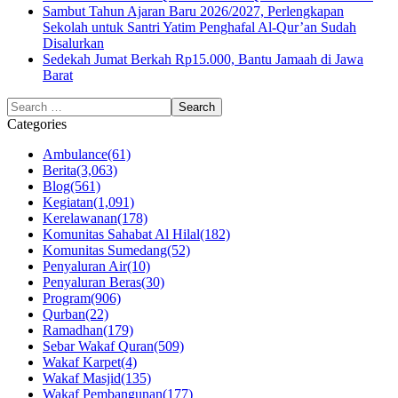
Sambut Tahun Ajaran Baru 2026/2027, Perlengkapan
Sekolah untuk Santri Yatim Penghafal Al-Qur’an Sudah
Disalurkan
Sedekah Jumat Berkah Rp15.000, Bantu Jamaah di Jawa
Barat
Categories
Ambulance
(61)
Berita
(3,063)
Blog
(561)
Kegiatan
(1,091)
Kerelawanan
(178)
Komunitas Sahabat Al Hilal
(182)
Komunitas Sumedang
(52)
Penyaluran Air
(10)
Penyaluran Beras
(30)
Program
(906)
Qurban
(22)
Ramadhan
(179)
Sebar Wakaf Quran
(509)
Wakaf Karpet
(4)
Wakaf Masjid
(135)
Wakaf Pembangunan
(177)