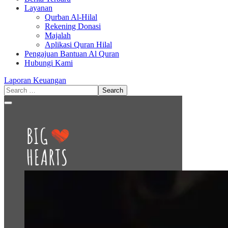
Layanan
Qurban Al-Hilal
Rekening Donasi
Majalah
Aplikasi Quran Hilal
Pengajuan Bantuan Al Quran
Hubungi Kami
Laporan Keuangan