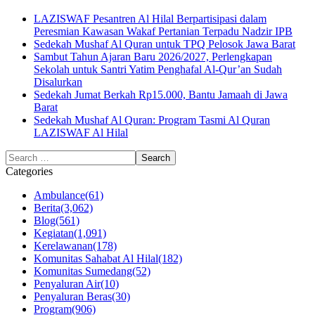
LAZISWAF Pesantren Al Hilal Berpartisipasi dalam
Peresmian Kawasan Wakaf Pertanian Terpadu Nadzir IPB
Sedekah Mushaf Al Quran untuk TPQ Pelosok Jawa Barat
Sambut Tahun Ajaran Baru 2026/2027, Perlengkapan
Sekolah untuk Santri Yatim Penghafal Al-Qur’an Sudah
Disalurkan
Sedekah Jumat Berkah Rp15.000, Bantu Jamaah di Jawa
Barat
Sedekah Mushaf Al Quran: Program Tasmi Al Quran
LAZISWAF Al Hilal
Categories
Ambulance
(61)
Berita
(3,062)
Blog
(561)
Kegiatan
(1,091)
Kerelawanan
(178)
Komunitas Sahabat Al Hilal
(182)
Komunitas Sumedang
(52)
Penyaluran Air
(10)
Penyaluran Beras
(30)
Program
(906)