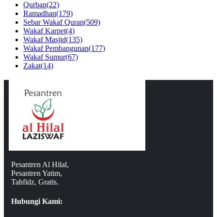
Qurban
(22)
Ramadhan
(179)
Sebar Wakaf Quran
(509)
Wakaf Karpet
(4)
Wakaf Masjid
(135)
Wakaf Pembangunan
(177)
Wakaf Sumur
(67)
Zakat
(14)
Pesantren Al Hilal,
Pesantren Yatim,
Tahfidz, Gratis.
Hubungi Kami: