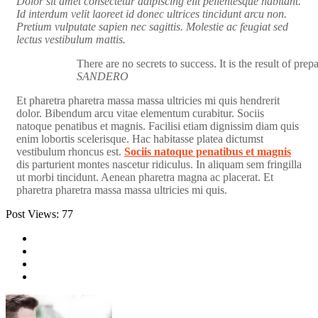
Dolor sit amet consectetur adipiscing elit pellentesque habitant.
Id interdum velit laoreet id donec ultrices tincidunt arcu non.
Pretium vulputate sapien nec sagittis. Molestie ac feugiat sed
lectus vestibulum mattis.
There are no secrets to success. It is the result of pre
SANDERO
Et pharetra pharetra massa massa ultricies mi quis hendrerit
dolor. Bibendum arcu vitae elementum curabitur. Sociis
natoque penatibus et magnis. Facilisi etiam dignissim diam quis
enim lobortis scelerisque. Hac habitasse platea dictumst
vestibulum rhoncus est.
Sociis natoque penatibus et magnis
dis parturient montes nascetur ridiculus. In aliquam sem fringilla
ut morbi tincidunt. Aenean pharetra magna ac placerat. Et
pharetra pharetra massa massa ultricies mi quis.
Post Views:
77