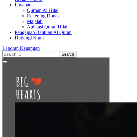
Layanan
Qurban Al-Hilal
Rekening Donasi
Majalah
Aplikasi Quran Hilal
Pengajuan Bantuan Al Quran
Hubungi Kami
Laporan Keuangan