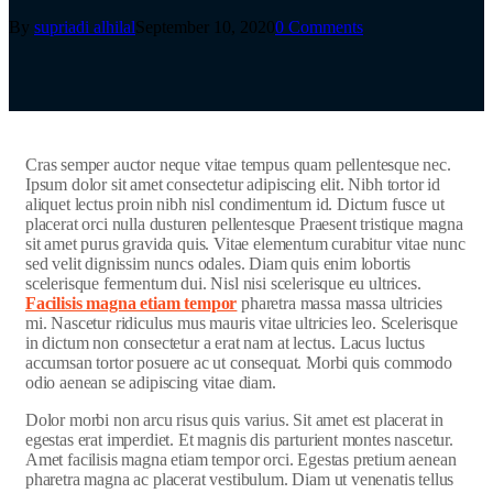
By
supriadi alhilal
September 10, 2020
0 Comments
C
ras semper auctor neque vitae tempus quam pellentesque nec.
Ipsum dolor sit amet consectetur adipiscing elit. Nibh tortor id
aliquet lectus proin nibh nisl condimentum id. Dictum fusce ut
placerat orci nulla dusturen pellentesque Praesent tristique magna
sit amet purus gravida quis. Vitae elementum curabitur vitae nunc
sed velit dignissim nuncs odales. Diam quis enim lobortis
scelerisque fermentum dui. Nisl nisi scelerisque eu ultrices.
Facilisis magna etiam tempor
pharetra massa massa ultricies
mi. Nascetur ridiculus mus mauris vitae ultricies leo. Scelerisque
in dictum non consectetur a erat nam at lectus. Lacus luctus
accumsan tortor posuere ac ut consequat. Morbi quis commodo
odio aenean se adipiscing vitae diam.
Dolor morbi non arcu risus quis varius. Sit amet est placerat in
egestas erat imperdiet. Et magnis dis parturient montes nascetur.
Amet facilisis magna etiam tempor orci. Egestas pretium aenean
pharetra magna ac placerat vestibulum. Diam ut venenatis tellus