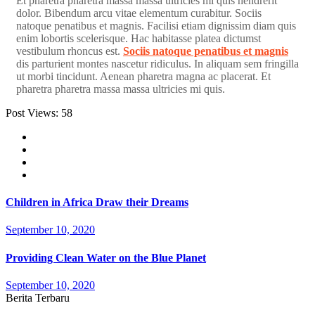
Et pharetra pharetra massa massa ultricies mi quis hendrerit
dolor. Bibendum arcu vitae elementum curabitur. Sociis
natoque penatibus et magnis. Facilisi etiam dignissim diam quis
enim lobortis scelerisque. Hac habitasse platea dictumst
vestibulum rhoncus est.
Sociis natoque penatibus et magnis
dis parturient montes nascetur ridiculus. In aliquam sem fringilla
ut morbi tincidunt. Aenean pharetra magna ac placerat. Et
pharetra pharetra massa massa ultricies mi quis.
Post Views:
58
Children in Africa Draw their Dreams
September 10, 2020
Providing Clean Water on the Blue Planet
September 10, 2020
Berita Terbaru