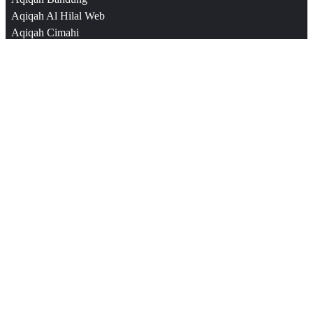
Aqiqah Al Hilal Web
Aqiqah Cimahi