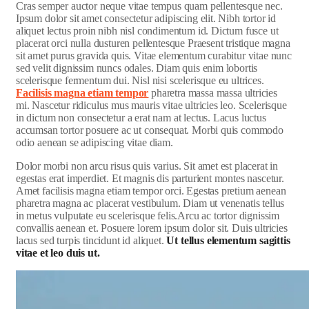
C
ras semper auctor neque vitae tempus quam pellentesque nec.
Ipsum dolor sit amet consectetur adipiscing elit. Nibh tortor id
aliquet lectus proin nibh nisl condimentum id. Dictum fusce ut
placerat orci nulla dusturen pellentesque Praesent tristique magna
sit amet purus gravida quis. Vitae elementum curabitur vitae nunc
sed velit dignissim nuncs odales. Diam quis enim lobortis
scelerisque fermentum dui. Nisl nisi scelerisque eu ultrices.
Facilisis magna etiam tempor
pharetra massa massa ultricies
mi. Nascetur ridiculus mus mauris vitae ultricies leo. Scelerisque
in dictum non consectetur a erat nam at lectus. Lacus luctus
accumsan tortor posuere ac ut consequat. Morbi quis commodo
odio aenean se adipiscing vitae diam.
Dolor morbi non arcu risus quis varius. Sit amet est placerat in
egestas erat imperdiet. Et magnis dis parturient montes nascetur.
Amet facilisis magna etiam tempor orci. Egestas pretium aenean
pharetra magna ac placerat vestibulum. Diam ut venenatis tellus
in metus vulputate eu scelerisque felis.Arcu ac tortor dignissim
convallis aenean et. Posuere lorem ipsum dolor sit. Duis ultricies
lacus sed turpis tincidunt id aliquet.
Ut tellus elementum sagittis
vitae et leo duis ut.