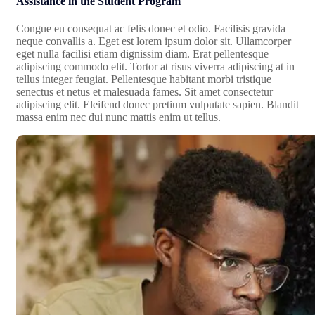
Assistance in the Student Program
Congue eu consequat ac felis donec et odio. Facilisis gravida
neque convallis a. Eget est lorem ipsum dolor sit. Ullamcorper
eget nulla facilisi etiam dignissim diam. Erat pellentesque
adipiscing commodo elit. Tortor at risus viverra adipiscing at in
tellus integer feugiat. Pellentesque habitant morbi tristique
senectus et netus et malesuada fames. Sit amet consectetur
adipiscing elit. Eleifend donec pretium vulputate sapien. Blandit
massa enim nec dui nunc mattis enim ut tellus.