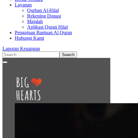
Layanan
Qurban Al-Hilal
Rekening Donasi
Majalah
Aplikasi Quran Hilal
Pengajuan Bantuan Al Quran
Hubungi Kami
Laporan Keuangan