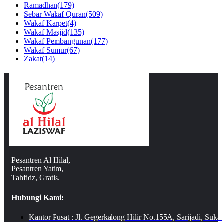
Ramadhan
(179)
Sebar Wakaf Quran
(509)
Wakaf Karpet
(4)
Wakaf Masjid
(135)
Wakaf Pembangunan
(177)
Wakaf Sumur
(67)
Zakat
(14)
Pesantren Al Hilal,
Pesantren Yatim,
Tahfidz, Gratis.
Hubungi Kami:
Kantor Pusat : Jl. Gegerkalong Hilir No.155A, Sarijadi, Suka