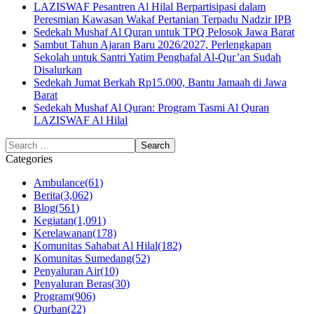
LAZISWAF Pesantren Al Hilal Berpartisipasi dalam
Peresmian Kawasan Wakaf Pertanian Terpadu Nadzir IPB
Sedekah Mushaf Al Quran untuk TPQ Pelosok Jawa Barat
Sambut Tahun Ajaran Baru 2026/2027, Perlengkapan
Sekolah untuk Santri Yatim Penghafal Al-Qur’an Sudah
Disalurkan
Sedekah Jumat Berkah Rp15.000, Bantu Jamaah di Jawa
Barat
Sedekah Mushaf Al Quran: Program Tasmi Al Quran
LAZISWAF Al Hilal
Categories
Ambulance
(61)
Berita
(3,062)
Blog
(561)
Kegiatan
(1,091)
Kerelawanan
(178)
Komunitas Sahabat Al Hilal
(182)
Komunitas Sumedang
(52)
Penyaluran Air
(10)
Penyaluran Beras
(30)
Program
(906)
Qurban
(22)