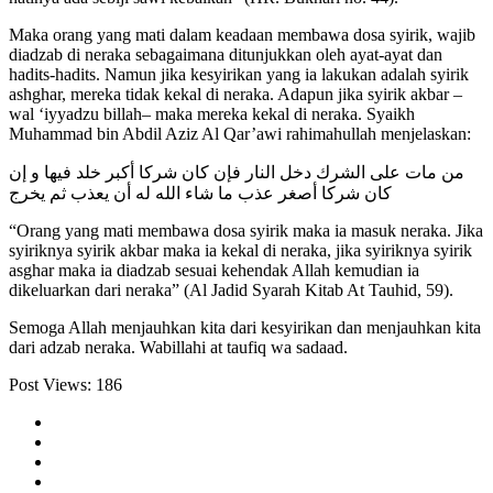
Maka orang yang mati dalam keadaan membawa dosa syirik, wajib
diadzab di neraka sebagaimana ditunjukkan oleh ayat-ayat dan
hadits-hadits. Namun jika kesyirikan yang ia lakukan adalah syirik
ashghar, mereka tidak kekal di neraka. Adapun jika syirik akbar –
wal ‘iyyadzu billah– maka mereka kekal di neraka. Syaikh
Muhammad bin Abdil Aziz Al Qar’awi rahimahullah menjelaskan:
من مات على الشرك دخل النار فإن كان شركا أكبر خلد فيها و إن
كان شركا أصغر عذب ما شاء الله له أن يعذب ثم يخرج
“Orang yang mati membawa dosa syirik maka ia masuk neraka. Jika
syiriknya syirik akbar maka ia kekal di neraka, jika syiriknya syirik
asghar maka ia diadzab sesuai kehendak Allah kemudian ia
dikeluarkan dari neraka” (Al Jadid Syarah Kitab At Tauhid, 59).
Semoga Allah menjauhkan kita dari kesyirikan dan menjauhkan kita
dari adzab neraka. Wabillahi at taufiq wa sadaad.
Post Views:
186