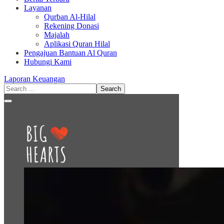
Layanan
Qurban Al-Hilal
Rekening Donasi
Majalah
Aplikasi Quran Hilal
Pengajuan Bantuan Al Quran
Hubungi Kami
Laporan Keuangan