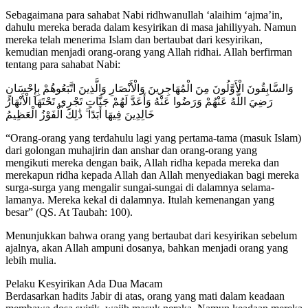
Sebagaimana para sahabat Nabi ridhwanullah ‘alaihim ‘ajma’in,
dahulu mereka berada dalam kesyirikan di masa jahiliyyah. Namun
mereka telah menerima Islam dan bertaubat dari kesyirikan,
kemudian menjadi orang-orang yang Allah ridhai. Allah berfirman
tentang para sahabat Nabi:
وَالسَّابِقُونَ الْأَوَّلُونَ مِنَ الْمُهَاجِرِينَ وَالْأَنْصَارِ وَالَّذِينَ اتَّبَعُوهُمْ بِإِحْسَانٍ
رَضِيَ اللَّهُ عَنْهُمْ وَرَضُوا عَنْهُ وَأَعَدَّ لَهُمْ جَنَّاتٍ تَجْرِي تَحْتَهَا الْأَنْهَارُ
خَالِدِينَ فِيهَا أَبَدًا ۚ ذَٰلِكَ الْفَوْزُ الْعَظِيمُ
“Orang-orang yang terdahulu lagi yang pertama-tama (masuk Islam)
dari golongan muhajirin dan anshar dan orang-orang yang
mengikuti mereka dengan baik, Allah ridha kepada mereka dan
merekapun ridha kepada Allah dan Allah menyediakan bagi mereka
surga-surga yang mengalir sungai-sungai di dalamnya selama-
lamanya. Mereka kekal di dalamnya. Itulah kemenangan yang
besar” (QS. At Taubah: 100).
Menunjukkan bahwa orang yang bertaubat dari kesyirikan sebelum
ajalnya, akan Allah ampuni dosanya, bahkan menjadi orang yang
lebih mulia.
Pelaku Kesyirikan Ada Dua Macam
Berdasarkan hadits Jabir di atas, orang yang mati dalam keadaan