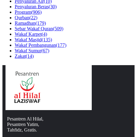
Penyaluran Air
(10)
Penyaluran Beras
(30)
Program
(906)
Qurban
(22)
Ramadhan
(179)
Sebar Wakaf Quran
(509)
Wakaf Karpet
(4)
Wakaf Masjid
(135)
Wakaf Pembangunan
(177)
Wakaf Sumur
(67)
Zakat
(14)
Pesantren Al Hilal,
Pesantren Yatim,
Tahfidz, Gratis.