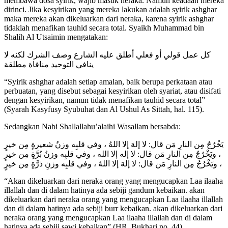
membawa dosa syirik, wajib masuk neraka. Namun keadaan mereka
dirinci. Jika kesyirikan yang mereka lakukan adalah syirik ashghar
maka mereka akan dikeluarkan dari neraka, karena syirik ashghar
tidaklah menafikan tauhid secara total. Syaikh Muhammad bin
Shalih Al Utsaimin mengatakan:
كل عمل قولي أو فعلي أطلق عليه الشارع وصف الشرك لكنه لا
ينافي التوحيد منافاة مطلقة
“Syirik ashghar adalah setiap amalan, baik berupa perkataan atau
perbuatan, yang disebut sebagai kesyirikan oleh syariat, atau disifati
dengan kesyirikan, namun tidak menafikan tauhid secara total”
(Syarah Kasyfusy Syubuhat dan Al Ushul As Sittah, hal. 115).
Sedangkan Nabi Shallallahu’alaihi Wasallam bersabda:
يَخْرُجُ مِن النارِ مَن قال: لا إلهَ إلا اللهُ ، وفي قلبِه وزنُ شعيرةٍ مِن خيرٍ
، ويَخْرُجُ مِن النارِ مَن قال: لا إله إلا الله ، وفي قلبِه وزنُ بُرَّةٍ مِن خيرٍ
، ويَخْرُجُ مِن النارِ مَن قال: لا إلهَ إلا اللهُ ، وفي قلبِه وزنِ ذرَّةٍ مِن خيرٍ
“Akan dikeluarkan dari neraka orang yang mengucapkan Laa ilaaha
illallah dan di dalam hatinya ada sebiji gandum kebaikan. akan
dikeluarkan dari neraka orang yang mengucapkan Laa ilaaha illallah
dan di dalam hatinya ada sebiji burr kebaikan. akan dikeluarkan dari
neraka orang yang mengucapkan Laa ilaaha illallah dan di dalam
hatinya ada sebiji sawi kebaikan” (HR. Bukhari no. 44).