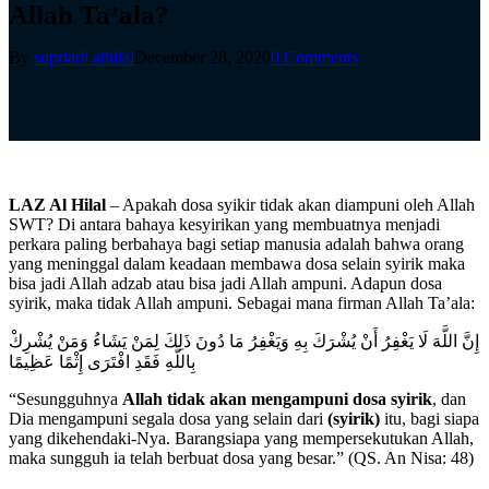
Allah Ta’ala?
By
supriadi alhilal
December 28, 2020
0 Comments
LAZ Al Hilal
– Apakah dosa syikir tidak akan diampuni oleh Allah
SWT? Di antara bahaya kesyirikan yang membuatnya menjadi
perkara paling berbahaya bagi setiap manusia adalah bahwa orang
yang meninggal dalam keadaan membawa dosa selain syirik maka
bisa jadi Allah adzab atau bisa jadi Allah ampuni. Adapun dosa
syirik, maka tidak Allah ampuni. Sebagai mana firman Allah Ta’ala:
إِنَّ اللَّهَ لَا يَغْفِرُ أَنْ يُشْرَكَ بِهِ وَيَغْفِرُ مَا دُونَ ذَلِكَ لِمَنْ يَشَاءُ وَمَنْ يُشْرِكْ
بِاللَّهِ فَقَدِ افْتَرَى إِثْمًا عَظِيمًا
“Sesungguhnya
Allah tidak akan mengampuni dosa syirik
, dan
Dia mengampuni segala dosa yang selain dari
(syirik)
itu, bagi siapa
yang dikehendaki-Nya. Barangsiapa yang mempersekutukan Allah,
maka sungguh ia telah berbuat dosa yang besar.” (QS. An Nisa: 48)