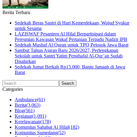
Berita Terbaru
Sedekah Beras Santri di Hari Kemerdekaan, Wujud Syukur
untuk Sesama
LAZISWAF Pesantren Al Hilal Berpartisipasi dalam
Peresmian Kawasan Wakaf Pertanian Terpadu Nadzir IPB
Sedekah Mushaf Al Quran untuk TPQ Pelosok Jawa Barat
Sambut Tahun Ajaran Baru 2026/2027, Perlengkapan
Sekolah untuk Santri Yatim Penghafal Al-Qur’an Sudah
Disalurkan
Sedekah Jumat Berkah Rp15.000, Bantu Jamaah di Jawa
Barat
Categories
Ambulance
(61)
Berita
(3,063)
Blog
(561)
Kegiatan
(1,091)
Kerelawanan
(178)
Komunitas Sahabat Al Hilal
(182)
Komunitas Sumedang
(52)