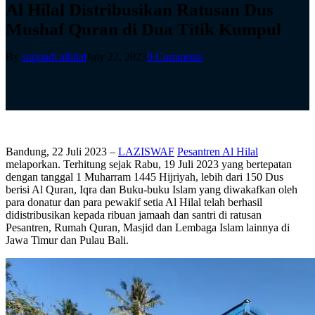
Al Hilal Distribusikan Ratusan Dus
Mushaf Quran di Dua Titik Kumpul
By
supriadi alhilal
July 22, 2023
0 Comments
Bandung, 22 Juli 2023 –
LAZISWAF
Pesantren Al Hilal
melaporkan. Terhitung sejak Rabu, 19 Juli 2023 yang bertepatan
dengan tanggal 1 Muharram 1445 Hijriyah, lebih dari 150 Dus
berisi Al Quran, Iqra dan Buku-buku Islam yang diwakafkan oleh
para donatur dan para pewakif setia Al Hilal telah berhasil
didistribusikan kepada ribuan jamaah dan santri di ratusan
Pesantren, Rumah Quran, Masjid dan Lembaga Islam lainnya di
Jawa Timur dan Pulau Bali.