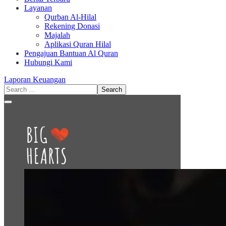
Layanan
Qurban Al-Hilal
Rekening Donasi
Majalah
Aplikasi Quran Hilal
Pengajuan Bantuan Al Quran
Hubungi Kami
Laporan Keuangan