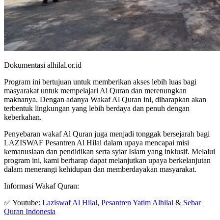
Dokumentasi alhilal.or.id
Program ini bertujuan untuk memberikan akses lebih luas bagi
masyarakat untuk mempelajari Al Quran dan merenungkan
maknanya. Dengan adanya Wakaf Al Quran ini, diharapkan akan
terbentuk lingkungan yang lebih berdaya dan penuh dengan
keberkahan.
Penyebaran wakaf Al Quran juga menjadi tonggak bersejarah bagi
LAZISWAF Pesantren Al Hilal dalam upaya mencapai misi
kemanusiaan dan pendidikan serta syiar Islam yang inklusif. Melalui
program ini, kami berharap dapat melanjutkan upaya berkelanjutan
dalam menerangi kehidupan dan memberdayakan masyarakat.
Informasi Wakaf Quran:
✅ Youtube:
Laziswaf Al Hilal
,
Pesantren Yatim Alhilal
&
Sebar
Quran Indonesia