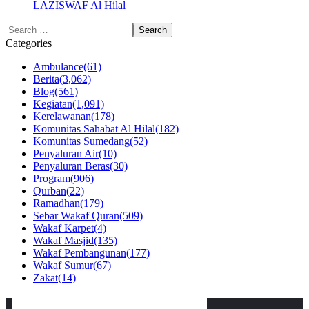
LAZISWAF Al Hilal
Categories
Ambulance
(61)
Berita
(3,062)
Blog
(561)
Kegiatan
(1,091)
Kerelawanan
(178)
Komunitas Sahabat Al Hilal
(182)
Komunitas Sumedang
(52)
Penyaluran Air
(10)
Penyaluran Beras
(30)
Program
(906)
Qurban
(22)
Ramadhan
(179)
Sebar Wakaf Quran
(509)
Wakaf Karpet
(4)
Wakaf Masjid
(135)
Wakaf Pembangunan
(177)
Wakaf Sumur
(67)
Zakat
(14)