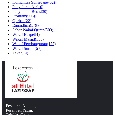
Komunitas Sumedang
(52)
Penyaluran Air
(10)
Penyaluran Beras
(30)
Program
(906)
Qurban
(22)
Ramadhan
(179)
Sebar Wakaf Quran
(509)
Wakaf Karpet
(4)
Wakaf Masjid
(135)
Wakaf Pembangunan
(177)
Wakaf Sumur
(67)
Zakat
(14)
Pesantren Al Hilal,
Pesantren Yatim,
Tahfidz, Gratis.