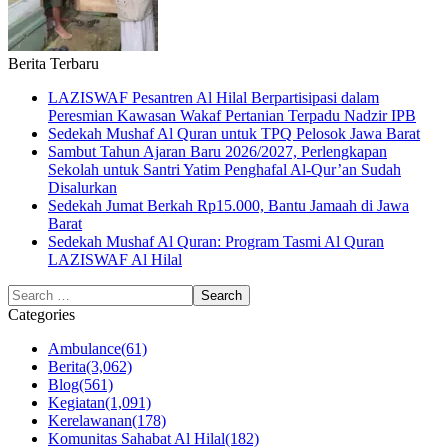
Berita Terbaru
LAZISWAF Pesantren Al Hilal Berpartisipasi dalam
Peresmian Kawasan Wakaf Pertanian Terpadu Nadzir IPB
Sedekah Mushaf Al Quran untuk TPQ Pelosok Jawa Barat
Sambut Tahun Ajaran Baru 2026/2027, Perlengkapan
Sekolah untuk Santri Yatim Penghafal Al-Qur’an Sudah
Disalurkan
Sedekah Jumat Berkah Rp15.000, Bantu Jamaah di Jawa
Barat
Sedekah Mushaf Al Quran: Program Tasmi Al Quran
LAZISWAF Al Hilal
Categories
Ambulance
(61)
Berita
(3,062)
Blog
(561)
Kegiatan
(1,091)
Kerelawanan
(178)
Komunitas Sahabat Al Hilal
(182)