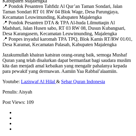
Kabupaten Majalengka
📍 Pondok Pesantren Tahfidz Al Qur’an Taman Sondari, Jalan
Taman Sondari RT 01 RW 04 Blok Wage, Desa Parungjaya,
Kecamatan Leuwimunding, Kabupaten Majalengka
📍 Pondok Pesantren DTA & TPA Al-huda Lilmuttaqin Al
Madshari, Jalan Husen sabo, RT 03 RW 08, Dusun Kubangsari,
Desa Karangasem, Kecamatan Leuwimunding, Majalengka
📍 Ponpes irsyadul karomah TPA TPQ, Blok Kamis RT/RW 01/01,
Desa Karamat, Kecamatan Palasah, Kabupaten Majalengka
Jazakumullah khairan katsiran orang-orang baik, semoga Mushaf
Quran yang telah disalurkan dapat bermanfaat bagi saudara muslim
kita dan menjadi amal kebaikan yang mengalir pahalanya kepada
para pewakif yang dermawan. Aamiin Yaa Rabbal’alaamiin.
Youtube:
Laziswaf Al Hilal
&
Sebar Quran Indonesia
Penulis: Aisyah
Post Views:
109