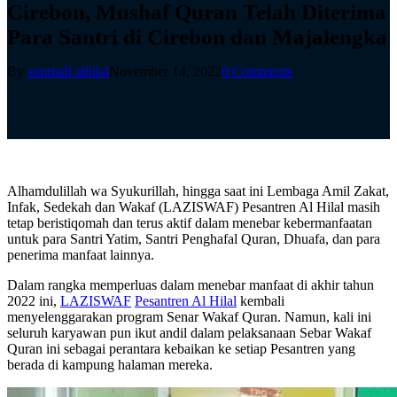
Cirebon, Mushaf Quran Telah Diterima
Para Santri di Cirebon dan Majalengka
By
supriadi alhilal
November 14, 2022
0 Comments
Alhamdulillah wa Syukurillah, hingga saat ini Lembaga Amil Zakat,
Infak, Sedekah dan Wakaf (LAZISWAF) Pesantren Al Hilal masih
tetap beristiqomah dan terus aktif dalam menebar kebermanfaatan
untuk para Santri Yatim, Santri Penghafal Quran, Dhuafa, dan para
penerima manfaat lainnya.
Dalam rangka memperluas dalam menebar manfaat di akhir tahun
2022 ini,
LAZISWAF
Pesantren Al Hilal
kembali
menyelenggarakan program Senar Wakaf Quran. Namun, kali ini
seluruh karyawan pun ikut andil dalam pelaksanaan Sebar Wakaf
Quran ini sebagai perantara kebaikan ke setiap Pesantren yang
berada di kampung halaman mereka.