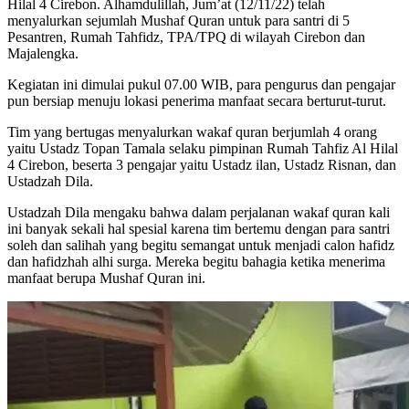
Hilal 4 Cirebon. Alhamdulillah, Jum’at (12/11/22) telah
menyalurkan sejumlah Mushaf Quran untuk para santri di 5
Pesantren, Rumah Tahfidz, TPA/TPQ di wilayah Cirebon dan
Majalengka.
Kegiatan ini dimulai pukul 07.00 WIB, para pengurus dan pengajar
pun bersiap menuju lokasi penerima manfaat secara berturut-turut.
Tim yang bertugas menyalurkan wakaf quran berjumlah 4 orang
yaitu Ustadz Topan Tamala selaku pimpinan Rumah Tahfiz Al Hilal
4 Cirebon, beserta 3 pengajar yaitu Ustadz ilan, Ustadz Risnan, dan
Ustadzah Dila.
Ustadzah Dila mengaku bahwa dalam perjalanan wakaf quran kali
ini banyak sekali hal spesial karena tim bertemu dengan para santri
soleh dan salihah yang begitu semangat untuk menjadi calon hafidz
dan hafidzhah alhi surga. Mereka begitu bahagia ketika menerima
manfaat berupa Mushaf Quran ini.