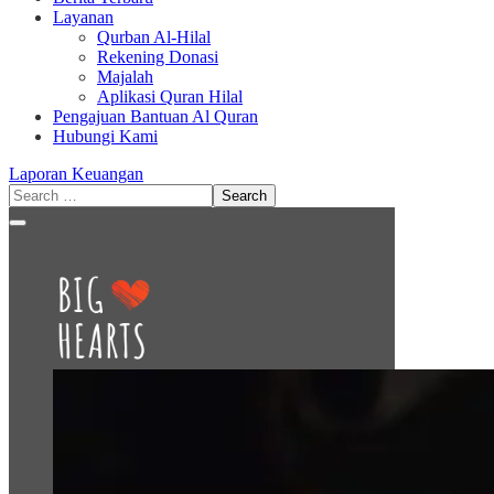
Layanan
Qurban Al-Hilal
Rekening Donasi
Majalah
Aplikasi Quran Hilal
Pengajuan Bantuan Al Quran
Hubungi Kami
Laporan Keuangan