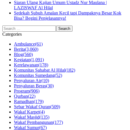
Siaran Ulang Kajian Umum Ustadz Nur Maulana |
LAZISWAF Al Hilal
Sedekah Subuh Amalan Kecil tapi Dampaknya Besar Kok
Bisa? Begini Penjelasannya!
Categories
Ambulance
(61)
Berita
(3,060)
Blog
(560)
Kegiatan
(1,091)
Kerelawanan
(178)
Komunitas Sahabat Al Hilal
(182)
Komunitas Sumedang
(52)
Penyaluran Air
(10)
Penyaluran Beras
(30)
Program
(906)
Qurban
(22)
Ramadhan
(179)
Sebar Wakaf Quran
(509)
Wakaf Karpet
(4)
Wakaf Masjid
(135)
Wakaf Pembangunan
(177)
Wakaf Sumur
(67)