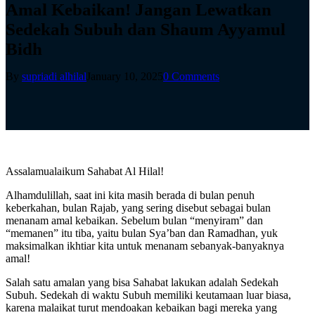
Amal Kebaikan! Jangan Lewatkan
Sedekah Subuh dan Shaum Ayyamul
Bidh
By
supriadi alhilal
January 10, 2025
0 Comments
Assalamualaikum Sahabat Al Hilal!
Alhamdulillah, saat ini kita masih berada di bulan penuh
keberkahan, bulan Rajab, yang sering disebut sebagai bulan
menanam amal kebaikan. Sebelum bulan “menyiram” dan
“memanen” itu tiba, yaitu bulan Sya’ban dan Ramadhan, yuk
maksimalkan ikhtiar kita untuk menanam sebanyak-banyaknya
amal!
Salah satu amalan yang bisa Sahabat lakukan adalah Sedekah
Subuh. Sedekah di waktu Subuh memiliki keutamaan luar biasa,
karena malaikat turut mendoakan kebaikan bagi mereka yang