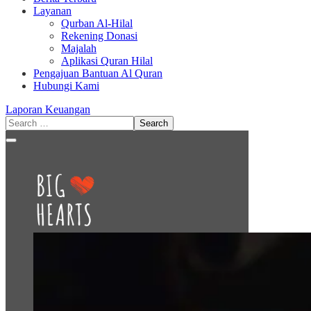
Layanan
Qurban Al-Hilal
Rekening Donasi
Majalah
Aplikasi Quran Hilal
Pengajuan Bantuan Al Quran
Hubungi Kami
Laporan Keuangan