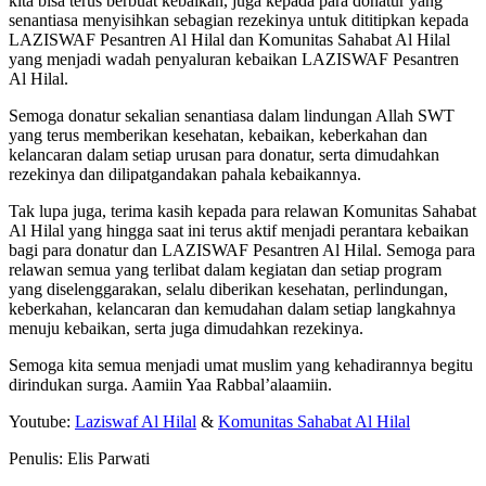
kita bisa terus berbuat kebaikan, juga kepada para donatur yang
senantiasa menyisihkan sebagian rezekinya untuk dititipkan kepada
LAZISWAF Pesantren Al Hilal dan Komunitas Sahabat Al Hilal
yang menjadi wadah penyaluran kebaikan LAZISWAF Pesantren
Al Hilal.
Semoga donatur sekalian senantiasa dalam lindungan Allah SWT
yang terus memberikan kesehatan, kebaikan, keberkahan dan
kelancaran dalam setiap urusan para donatur, serta dimudahkan
rezekinya dan dilipatgandakan pahala kebaikannya.
Tak lupa juga, terima kasih kepada para relawan Komunitas Sahabat
Al Hilal yang hingga saat ini terus aktif menjadi perantara kebaikan
bagi para donatur dan LAZISWAF Pesantren Al Hilal. Semoga para
relawan semua yang terlibat dalam kegiatan dan setiap program
yang diselenggarakan, selalu diberikan kesehatan, perlindungan,
keberkahan, kelancaran dan kemudahan dalam setiap langkahnya
menuju kebaikan, serta juga dimudahkan rezekinya.
Semoga kita semua menjadi umat muslim yang kehadirannya begitu
dirindukan surga. Aamiin Yaa Rabbal’alaamiin.
Youtube:
Laziswaf Al Hilal
&
Komunitas Sahabat Al Hilal
Penulis: Elis Parwati