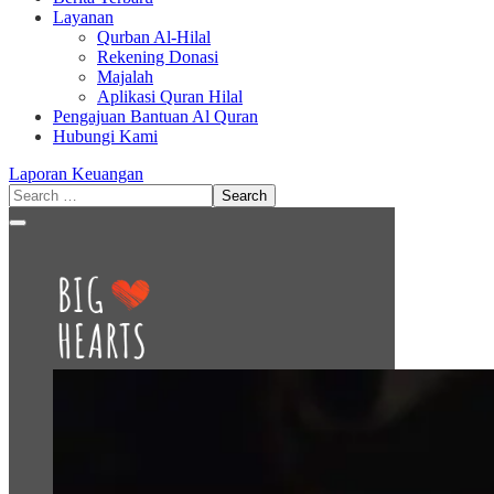
Layanan
Qurban Al-Hilal
Rekening Donasi
Majalah
Aplikasi Quran Hilal
Pengajuan Bantuan Al Quran
Hubungi Kami
Laporan Keuangan