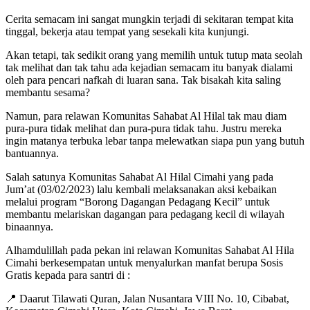
Cerita semacam ini sangat mungkin terjadi di sekitaran tempat kita
tinggal, bekerja atau tempat yang sesekali kita kunjungi.
Akan tetapi, tak sedikit orang yang memilih untuk tutup mata seolah
tak melihat dan tak tahu ada kejadian semacam itu banyak dialami
oleh para pencari nafkah di luaran sana. Tak bisakah kita saling
membantu sesama?
Namun, para relawan Komunitas Sahabat Al Hilal tak mau diam
pura-pura tidak melihat dan pura-pura tidak tahu. Justru mereka
ingin matanya terbuka lebar tanpa melewatkan siapa pun yang butuh
bantuannya.
Salah satunya Komunitas Sahabat Al Hilal Cimahi yang pada
Jum’at (03/02/2023) lalu kembali melaksanakan aksi kebaikan
melalui program “Borong Dagangan Pedagang Kecil” untuk
membantu melariskan dagangan para pedagang kecil di wilayah
binaannya.
Alhamdulillah pada pekan ini relawan Komunitas Sahabat Al Hila
Cimahi berkesempatan untuk menyalurkan manfat berupa Sosis
Gratis kepada para santri di :
📍 Daarut Tilawati Quran, Jalan Nusantara VIII No. 10, Cibabat,