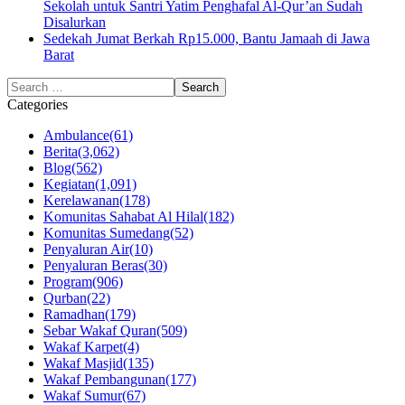
Sekolah untuk Santri Yatim Penghafal Al-Qur’an Sudah
Disalurkan
Sedekah Jumat Berkah Rp15.000, Bantu Jamaah di Jawa
Barat
Categories
Ambulance
(61)
Berita
(3,062)
Blog
(562)
Kegiatan
(1,091)
Kerelawanan
(178)
Komunitas Sahabat Al Hilal
(182)
Komunitas Sumedang
(52)
Penyaluran Air
(10)
Penyaluran Beras
(30)
Program
(906)
Qurban
(22)
Ramadhan
(179)
Sebar Wakaf Quran
(509)
Wakaf Karpet
(4)
Wakaf Masjid
(135)
Wakaf Pembangunan
(177)
Wakaf Sumur
(67)