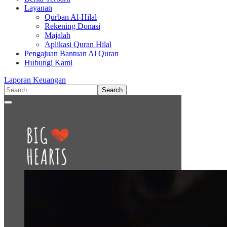
Layanan
Qurban Al-Hilal
Rekening Donasi
Majalah
Aplikasi Quran Hilal
Pengajuan Bantuan Al Quran
Hubungi Kami
Laporan Keuangan