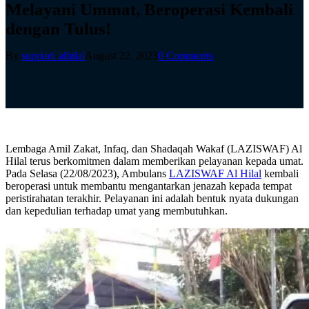
Melayani Ummat, Beroperasi Kembali
dengan Tulus!
By
supriadi alhilal
August 22, 2023
0 Comments
Lembaga Amil Zakat, Infaq, dan Shadaqah Wakaf (LAZISWAF) Al
Hilal terus berkomitmen dalam memberikan pelayanan kepada umat.
Pada Selasa (22/08/2023), Ambulans
LAZISWAF Al Hilal
kembali
beroperasi untuk membantu mengantarkan jenazah kepada tempat
peristirahatan terakhir. Pelayanan ini adalah bentuk nyata dukungan
dan kepedulian terhadap umat yang membutuhkan.