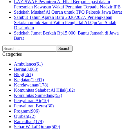
LAZISWAF Pesantren Al Hilal Berpartisipasi dalam
Peresmian Kawasan Wakaf Pertanian Terpadu Nadzir IPB
Sedekah Mushaf Al Quran untuk TPQ Pelosok Jawa Barat
Sambut Tahun Ajaran Baru 2026/2027, Perlengkapan
Sekolah untuk Santri Yatim Penghafal Al-Qur’an Sudah
Disalurkan
Sedekah Jumat Berkah Rp15.000, Bantu Jamaah di Jawa
Barat
Categories
Ambulance
(61)
Berita
(3,063)
Blog
(561)
Kegiatan
(1,091)
Kerelawanan
(178)
Komunitas Sahabat Al Hilal
(182)
Komunitas Sumedang
(52)
Penyaluran Air
(10)
Penyaluran Beras
(30)
Program
(906)
Qurban
(22)
Ramadhan
(179)
Sebar Wakaf Quran
(509)