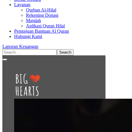
Layanan
Qurban Al-Hilal
Rekening Donasi
Majalah
Aplikasi Quran Hilal
Pengajuan Bantuan Al Quran
Hubungi Kami
Laporan Keuangan