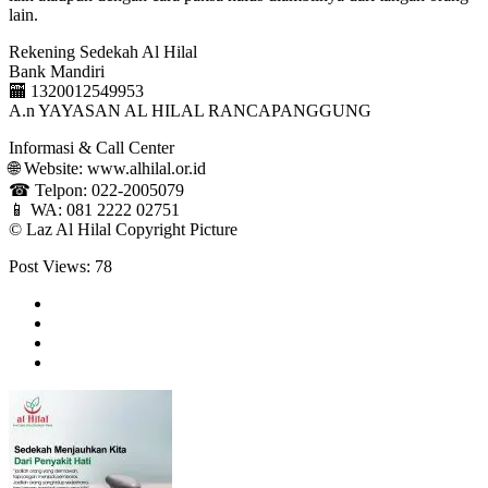
lain.⁣
Rekening Sedekah Al Hilal⁣⁣⁣⁣⁣⁣⁣⁣
Bank Mandiri⁣⁣⁣⁣⁣⁣⁣⁣⁣⁣
🏧 1320012549953⁣⁣⁣⁣⁣⁣⁣⁣⁣
A.n YAYASAN AL HILAL ⁣RANCAPANGGUNG⁣⁣⁣⁣⁣⁣⁣
Informasi & Call Center⁣⁣⁣⁣⁣⁣⁣⁣⁣⁣⁣⁣⁣⁣⁣⁣⁣⁣⁣⁣⁣⁣⁣⁣⁣⁣⁣⁣⁣⁣⁣⁣⁣⁣⁣⁣⁣⁣⁣⁣⁣⁣⁣⁣⁣⁣⁣⁣⁣⁣⁣⁣⁣⁣⁣⁣⁣⁣⁣⁣
🌐 Website: www.alhilal.or.id⁣⁣⁣⁣⁣⁣⁣⁣⁣⁣⁣⁣⁣⁣⁣⁣⁣⁣⁣⁣⁣⁣⁣⁣⁣⁣⁣⁣⁣⁣⁣⁣⁣⁣⁣⁣⁣⁣⁣⁣⁣⁣⁣⁣⁣⁣⁣⁣⁣⁣⁣⁣⁣⁣⁣⁣⁣⁣⁣⁣
☎ Telpon: 022-2005079⁣⁣⁣⁣⁣⁣⁣⁣⁣⁣⁣⁣⁣⁣⁣⁣⁣⁣⁣⁣⁣⁣⁣⁣⁣⁣⁣⁣⁣⁣⁣⁣⁣⁣⁣⁣⁣⁣⁣⁣⁣⁣⁣⁣⁣⁣⁣⁣⁣⁣⁣⁣⁣⁣⁣⁣⁣⁣⁣⁣
📱 WA: 081 2222 02751⁣⁣⁣⁣⁣⁣⁣⁣⁣⁣⁣⁣⁣⁣⁣⁣⁣⁣⁣⁣⁣⁣⁣⁣⁣⁣⁣⁣⁣⁣⁣⁣⁣⁣⁣⁣⁣⁣⁣⁣⁣⁣⁣
©️ Laz Al Hilal Copyright Picture
Post Views:
78