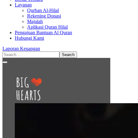
Layanan
Qurban Al-Hilal
Rekening Donasi
Majalah
Aplikasi Quran Hilal
Pengajuan Bantuan Al Quran
Hubungi Kami
Laporan Keuangan