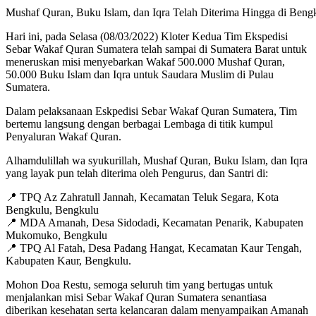
Mushaf Quran, Buku Islam, dan Iqra Telah Diterima Hingga di Beng
Hari ini, pada Selasa (08/03/2022) Kloter Kedua Tim Ekspedisi
Sebar Wakaf Quran Sumatera telah sampai di Sumatera Barat untuk
meneruskan misi menyebarkan Wakaf 500.000 Mushaf Quran,
50.000 Buku Islam dan Iqra untuk Saudara Muslim di Pulau
Sumatera.
Dalam pelaksanaan Eskpedisi Sebar Wakaf Quran Sumatera, Tim
bertemu langsung dengan berbagai Lembaga di titik kumpul
Penyaluran Wakaf Quran.
Alhamdulillah wa syukurillah, Mushaf Quran, Buku Islam, dan Iqra
yang layak pun telah diterima oleh Pengurus, dan Santri di:
📍 TPQ Az Zahratull Jannah, Kecamatan Teluk Segara, Kota
Bengkulu, Bengkulu
📍 MDA Amanah, Desa Sidodadi, Kecamatan Penarik, Kabupaten
Mukomuko, Bengkulu
📍 TPQ Al Fatah, Desa Padang Hangat, Kecamatan Kaur Tengah,
Kabupaten Kaur, Bengkulu.
Mohon Doa Restu, semoga seluruh tim yang bertugas untuk
menjalankan misi Sebar Wakaf Quran Sumatera senantiasa
diberikan kesehatan serta kelancaran dalam menyampaikan Amanah