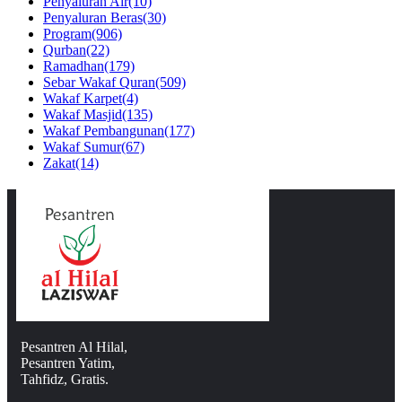
Penyaluran Air
(10)
Penyaluran Beras
(30)
Program
(906)
Qurban
(22)
Ramadhan
(179)
Sebar Wakaf Quran
(509)
Wakaf Karpet
(4)
Wakaf Masjid
(135)
Wakaf Pembangunan
(177)
Wakaf Sumur
(67)
Zakat
(14)
Pesantren Al Hilal,
Pesantren Yatim,
Tahfidz, Gratis.