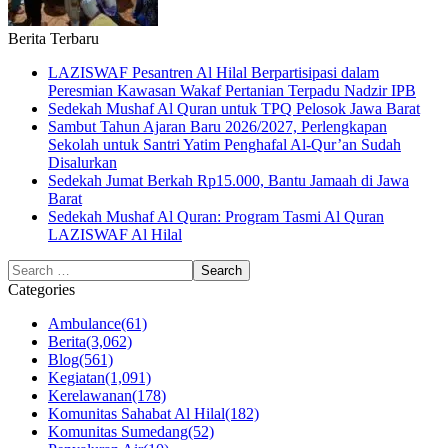
Berita Terbaru
LAZISWAF Pesantren Al Hilal Berpartisipasi dalam
Peresmian Kawasan Wakaf Pertanian Terpadu Nadzir IPB
Sedekah Mushaf Al Quran untuk TPQ Pelosok Jawa Barat
Sambut Tahun Ajaran Baru 2026/2027, Perlengkapan
Sekolah untuk Santri Yatim Penghafal Al-Qur’an Sudah
Disalurkan
Sedekah Jumat Berkah Rp15.000, Bantu Jamaah di Jawa
Barat
Sedekah Mushaf Al Quran: Program Tasmi Al Quran
LAZISWAF Al Hilal
Categories
Ambulance
(61)
Berita
(3,062)
Blog
(561)
Kegiatan
(1,091)
Kerelawanan
(178)
Komunitas Sahabat Al Hilal
(182)
Komunitas Sumedang
(52)