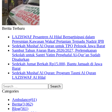
Berita Terbaru
LAZISWAF Pesantren Al Hilal Berpartisipasi dalam
Peresmian Kawasan Wakaf Pertanian Terpadu Nadzir IPB
Sedekah Mushaf Al Quran untuk TPQ Pelosok Jawa Barat
Sambut Tahun Ajaran Baru 2026/2027, Perlengkapan
Sekolah untuk Santri Yatim Penghafal Al-Qur’an Sudah
Disalurkan
Sedekah Jumat Berkah Rp15.000, Bantu Jamaah di Jawa
Barat
Sedekah Mushaf Al Quran: Program Tasmi Al Quran
LAZISWAF Al Hilal
Categories
Ambulance
(61)
Berita
(3,062)
Blog
(561)