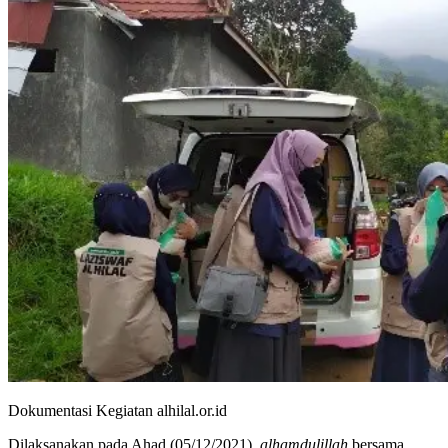
Dokumentasi Kegiatan alhilal.or.id
Dilaksanakan pada Ahad (05/12/2021),
alhamdulillah
bersama