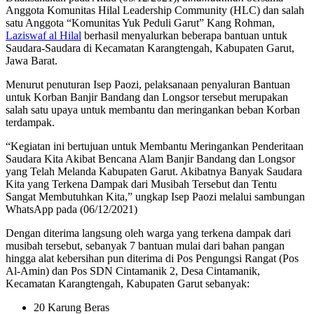
Anggota Komunitas Hilal Leadership Community (HLC) dan salah
satu Anggota “Komunitas Yuk Peduli Garut” Kang Rohman,
Laziswaf al Hilal
berhasil menyalurkan beberapa bantuan untuk
Saudara-Saudara di Kecamatan Karangtengah, Kabupaten Garut,
Jawa Barat.
Menurut penuturan Isep Paozi, pelaksanaan penyaluran Bantuan
untuk Korban Banjir Bandang dan Longsor tersebut merupakan
salah satu upaya untuk membantu dan meringankan beban Korban
terdampak.
“Kegiatan ini bertujuan untuk Membantu Meringankan Penderitaan
Saudara Kita Akibat Bencana Alam Banjir Bandang dan Longsor
yang Telah Melanda Kabupaten Garut. Akibatnya Banyak Saudara
Kita yang Terkena Dampak dari Musibah Tersebut dan Tentu
Sangat Membutuhkan Kita,” ungkap Isep Paozi melalui sambungan
WhatsApp pada (06/12/2021)
Dengan diterima langsung oleh warga yang terkena dampak dari
musibah tersebut, sebanyak 7 bantuan mulai dari bahan pangan
hingga alat kebersihan pun diterima di Pos Pengungsi Rangat (Pos
Al-Amin) dan Pos SDN Cintamanik 2, Desa Cintamanik,
Kecamatan Karangtengah, Kabupaten Garut sebanyak:
20 Karung Beras