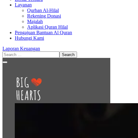
Layanan
Qurban Al-Hilal
Rekening Donasi
Majalah
Aplikasi Quran Hilal
Pengajuan Bantuan Al Quran
Hubungi Kami
Laporan Keuangan