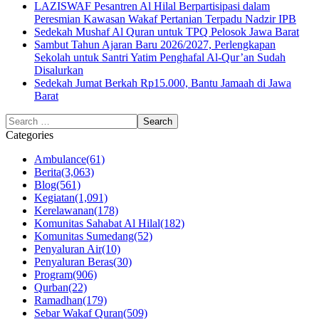
LAZISWAF Pesantren Al Hilal Berpartisipasi dalam
Peresmian Kawasan Wakaf Pertanian Terpadu Nadzir IPB
Sedekah Mushaf Al Quran untuk TPQ Pelosok Jawa Barat
Sambut Tahun Ajaran Baru 2026/2027, Perlengkapan
Sekolah untuk Santri Yatim Penghafal Al-Qur’an Sudah
Disalurkan
Sedekah Jumat Berkah Rp15.000, Bantu Jamaah di Jawa
Barat
Categories
Ambulance
(61)
Berita
(3,063)
Blog
(561)
Kegiatan
(1,091)
Kerelawanan
(178)
Komunitas Sahabat Al Hilal
(182)
Komunitas Sumedang
(52)
Penyaluran Air
(10)
Penyaluran Beras
(30)
Program
(906)
Qurban
(22)
Ramadhan
(179)
Sebar Wakaf Quran
(509)