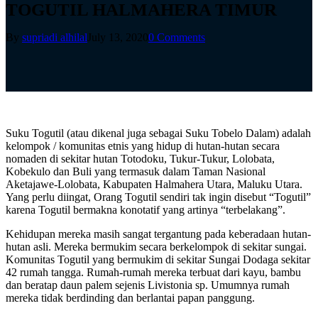
TOGUTIL HALMAHERA TIMUR
By
supriadi alhilal
July 13, 2020
0 Comments
Suku Togutil (atau dikenal juga sebagai Suku Tobelo Dalam) adalah
kelompok / komunitas etnis yang hidup di hutan-hutan secara
nomaden di sekitar hutan Totodoku, Tukur-Tukur, Lolobata,
Kobekulo dan Buli yang termasuk dalam Taman Nasional
Aketajawe-Lolobata, Kabupaten Halmahera Utara, Maluku Utara.
Yang perlu diingat, Orang Togutil sendiri tak ingin disebut “Togutil”
karena Togutil bermakna konotatif yang artinya “terbelakang”.
Kehidupan mereka masih sangat tergantung pada keberadaan hutan-
hutan asli. Mereka bermukim secara berkelompok di sekitar sungai.
Komunitas Togutil yang bermukim di sekitar Sungai Dodaga sekitar
42 rumah tangga. Rumah-rumah mereka terbuat dari kayu, bambu
dan beratap daun palem sejenis Livistonia sp. Umumnya rumah
mereka tidak berdinding dan berlantai papan panggung.