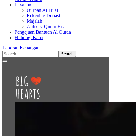
Layanan
Qurban Al-Hilal
Rekening Donasi
Majalah
Aplikasi Quran Hilal
Pengajuan Bantuan Al Quran
Hubungi Kami
Laporan Keuangan