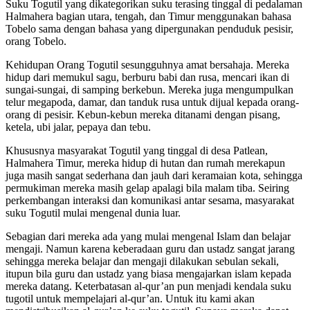
Suku Togutil yang dikategorikan suku terasing tinggal di pedalaman
Halmahera bagian utara, tengah, dan Timur menggunakan bahasa
Tobelo sama dengan bahasa yang dipergunakan penduduk pesisir,
orang Tobelo.
Kehidupan Orang Togutil sesungguhnya amat bersahaja. Mereka
hidup dari memukul sagu, berburu babi dan rusa, mencari ikan di
sungai-sungai, di samping berkebun. Mereka juga mengumpulkan
telur megapoda, damar, dan tanduk rusa untuk dijual kepada orang-
orang di pesisir. Kebun-kebun mereka ditanami dengan pisang,
ketela, ubi jalar, pepaya dan tebu.
Khususnya masyarakat Togutil yang tinggal di desa Patlean,
Halmahera Timur, mereka hidup di hutan dan rumah merekapun
juga masih sangat sederhana dan jauh dari keramaian kota, sehingga
permukiman mereka masih gelap apalagi bila malam tiba. Seiring
perkembangan interaksi dan komunikasi antar sesama, masyarakat
suku Togutil mulai mengenal dunia luar.
Sebagian dari mereka ada yang mulai mengenal Islam dan belajar
mengaji. Namun karena keberadaan guru dan ustadz sangat jarang
sehingga mereka belajar dan mengaji dilakukan sebulan sekali,
itupun bila guru dan ustadz yang biasa mengajarkan islam kepada
mereka datang. Keterbatasan al-qur’an pun menjadi kendala suku
tugotil untuk mempelajari al-qur’an. Untuk itu kami akan