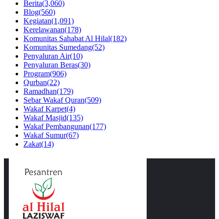
Berita
(3,060)
Blog
(560)
Kegiatan
(1,091)
Kerelawanan
(178)
Komunitas Sahabat Al Hilal
(182)
Komunitas Sumedang
(52)
Penyaluran Air
(10)
Penyaluran Beras
(30)
Program
(906)
Qurban
(22)
Ramadhan
(179)
Sebar Wakaf Quran
(509)
Wakaf Karpet
(4)
Wakaf Masjid
(135)
Wakaf Pembangunan
(177)
Wakaf Sumur
(67)
Zakat
(14)