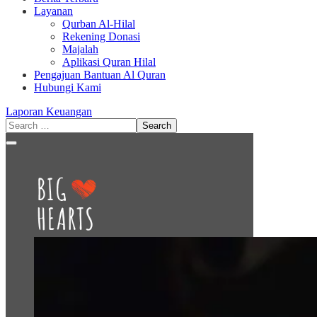
Layanan
Qurban Al-Hilal
Rekening Donasi
Majalah
Aplikasi Quran Hilal
Pengajuan Bantuan Al Quran
Hubungi Kami
Laporan Keuangan