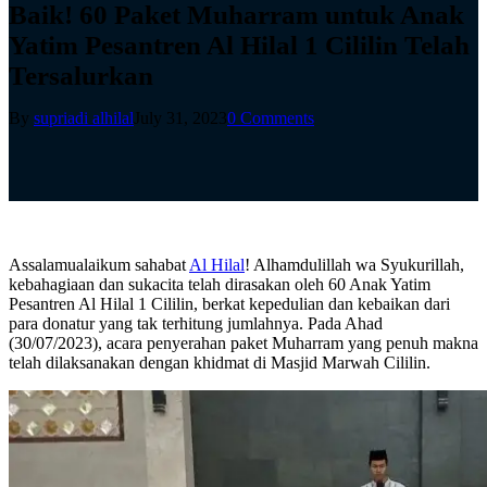
Baik! 60 Paket Muharram untuk Anak
Yatim Pesantren Al Hilal 1 Cililin Telah
Tersalurkan
By
supriadi alhilal
July 31, 2023
0 Comments
Assalamualaikum sahabat
Al Hilal
! Alhamdulillah wa Syukurillah,
kebahagiaan dan sukacita telah dirasakan oleh 60 Anak Yatim
Pesantren Al Hilal 1 Cililin, berkat kepedulian dan kebaikan dari
para donatur yang tak terhitung jumlahnya. Pada Ahad
(30/07/2023), acara penyerahan paket Muharram yang penuh makna
telah dilaksanakan dengan khidmat di Masjid Marwah Cililin.