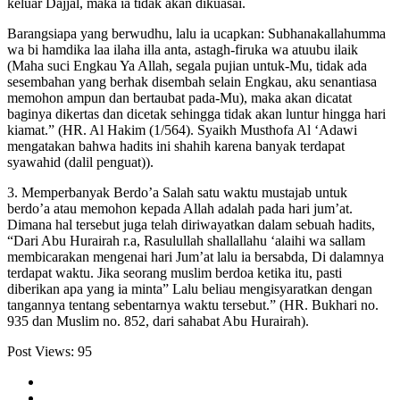
keluar Dajjal, maka ia tidak akan dikuasai.
Barangsiapa yang berwudhu, lalu ia ucapkan: Subhanakallahumma
wa bi hamdika laa ilaha illa anta, astagh-firuka wa atuubu ilaik
(Maha suci Engkau Ya Allah, segala pujian untuk-Mu, tidak ada
sesembahan yang berhak disembah selain Engkau, aku senantiasa
memohon ampun dan bertaubat pada-Mu), maka akan dicatat
baginya dikertas dan dicetak sehingga tidak akan luntur hingga hari
kiamat.” (HR. Al Hakim (1/564). Syaikh Musthofa Al ‘Adawi
mengatakan bahwa hadits ini shahih karena banyak terdapat
syawahid (dalil penguat)).
3. Memperbanyak Berdo’a Salah satu waktu mustajab untuk
berdo’a atau memohon kepada Allah adalah pada hari jum’at.
Dimana hal tersebut juga telah diriwayatkan dalam sebuah hadits,
“Dari Abu Hurairah r.a, Rasulullah shallallahu ‘alaihi wa sallam
membicarakan mengenai hari Jum’at lalu ia bersabda, Di dalamnya
terdapat waktu. Jika seorang muslim berdoa ketika itu, pasti
diberikan apa yang ia minta” Lalu beliau mengisyaratkan dengan
tangannya tentang sebentarnya waktu tersebut.” (HR. Bukhari no.
935 dan Muslim no. 852, dari sahabat Abu Hurairah).
Post Views:
95