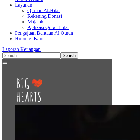
Layanan
Qurban Al-Hilal
Rekening Donasi
Majalah
Aplikasi Quran Hilal
Pengajuan Bantuan Al Quran
Hubungi Kami
Laporan Keuangan