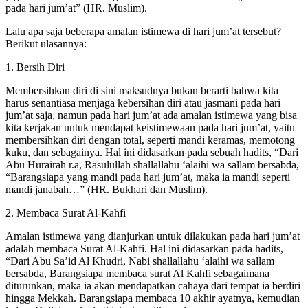
pada hari jum’at” (HR. Muslim).
Lalu apa saja beberapa amalan istimewa di hari jum’at tersebut?
Berikut ulasannya:
1. Bersih Diri
Membersihkan diri di sini maksudnya bukan berarti bahwa kita
harus senantiasa menjaga kebersihan diri atau jasmani pada hari
jum’at saja, namun pada hari jum’at ada amalan istimewa yang bisa
kita kerjakan untuk mendapat keistimewaan pada hari jum’at, yaitu
membersihkan diri dengan total, seperti mandi keramas, memotong
kuku, dan sebagainya. Hal ini didasarkan pada sebuah hadits, “Dari
Abu Hurairah r.a, Rasulullah shallallahu ‘alaihi wa sallam bersabda,
“Barangsiapa yang mandi pada hari jum’at, maka ia mandi seperti
mandi janabah…” (HR. Bukhari dan Muslim).
2. Membaca Surat Al-Kahfi
Amalan istimewa yang dianjurkan untuk dilakukan pada hari jum’at
adalah membaca Surat Al-Kahfi. Hal ini didasarkan pada hadits,
“Dari Abu Sa’id Al Khudri, Nabi shallallahu ‘alaihi wa sallam
bersabda, Barangsiapa membaca surat Al Kahfi sebagaimana
diturunkan, maka ia akan mendapatkan cahaya dari tempat ia berdiri
hingga Mekkah. Barangsiapa membaca 10 akhir ayatnya, kemudian