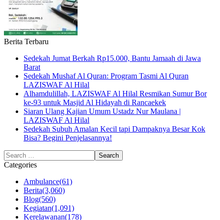
Berita Terbaru
Sedekah Jumat Berkah Rp15.000, Bantu Jamaah di Jawa
Barat
Sedekah Mushaf Al Quran: Program Tasmi Al Quran
LAZISWAF Al Hilal
Alhamdulillah, LAZISWAF Al Hilal Resmikan Sumur Bor
ke-93 untuk Masjid Al Hidayah di Rancaekek
Siaran Ulang Kajian Umum Ustadz Nur Maulana |
LAZISWAF Al Hilal
Sedekah Subuh Amalan Kecil tapi Dampaknya Besar Kok
Bisa? Begini Penjelasannya!
Categories
Ambulance
(61)
Berita
(3,060)
Blog
(560)
Kegiatan
(1,091)
Kerelawanan
(178)