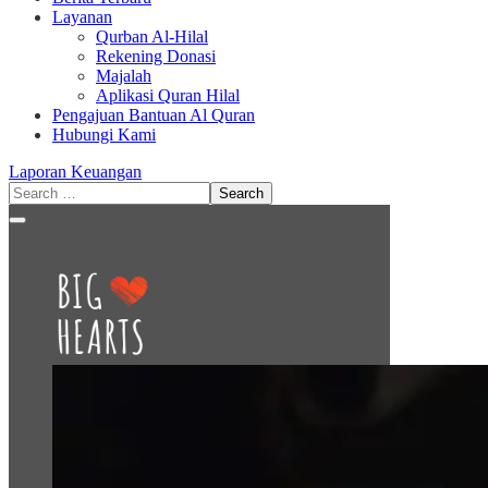
Layanan
Qurban Al-Hilal
Rekening Donasi
Majalah
Aplikasi Quran Hilal
Pengajuan Bantuan Al Quran
Hubungi Kami
Laporan Keuangan