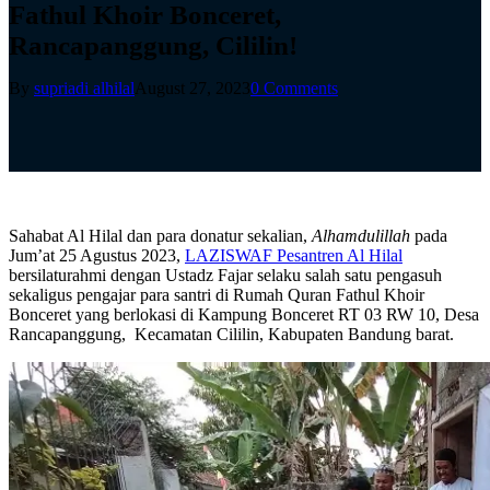
Fathul Khoir Bonceret,
Rancapanggung, Cililin!
By
supriadi alhilal
August 27, 2023
0 Comments
Sahabat Al Hilal dan para donatur sekalian,
Alhamdulillah
pada
Jum’at 25 Agustus 2023,
LAZISWAF Pesantren Al Hilal
bersilaturahmi dengan Ustadz Fajar selaku salah satu pengasuh
sekaligus pengajar para santri di Rumah Quran Fathul Khoir
Bonceret yang berlokasi di Kampung Bonceret RT 03 RW 10, Desa
Rancapanggung, Kecamatan Cililin, Kabupaten Bandung barat.