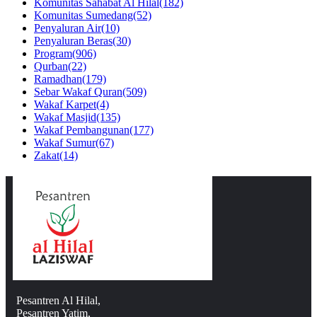
Komunitas Sahabat Al Hilal
(182)
Komunitas Sumedang
(52)
Penyaluran Air
(10)
Penyaluran Beras
(30)
Program
(906)
Qurban
(22)
Ramadhan
(179)
Sebar Wakaf Quran
(509)
Wakaf Karpet
(4)
Wakaf Masjid
(135)
Wakaf Pembangunan
(177)
Wakaf Sumur
(67)
Zakat
(14)
Pesantren Al Hilal,
Pesantren Yatim,