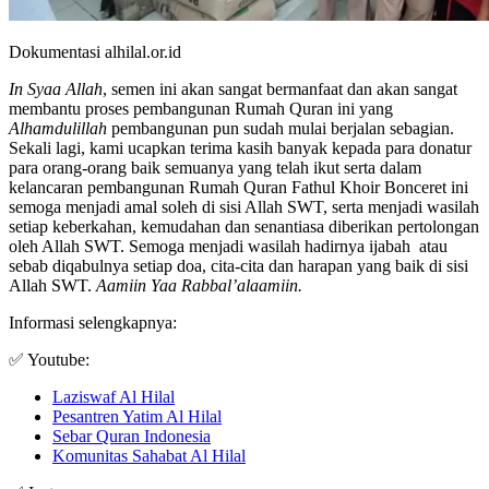
Dokumentasi alhilal.or.id
In Syaa Allah
, semen ini akan sangat bermanfaat dan akan sangat
membantu proses pembangunan Rumah Quran ini yang
Alhamdulillah
pembangunan pun sudah mulai berjalan sebagian.
Sekali lagi, kami ucapkan terima kasih banyak kepada para donatur
para orang-orang baik semuanya yang telah ikut serta dalam
kelancaran pembangunan Rumah Quran Fathul Khoir Bonceret ini
semoga menjadi amal soleh di sisi Allah SWT, serta menjadi wasilah
setiap keberkahan, kemudahan dan senantiasa diberikan pertolongan
oleh Allah SWT. Semoga menjadi wasilah hadirnya ijabah atau
sebab diqabulnya setiap doa, cita-cita dan harapan yang baik di sisi
Allah SWT.
Aamiin Yaa Rabbal’alaamiin.
Informasi selengkapnya:
✅ Youtube:
Laziswaf Al Hilal
Pesantren Yatim Al Hilal
Sebar Quran Indonesia
Komunitas Sahabat Al Hilal