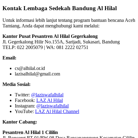
Kontak Lembaga Sedekah Bandung Al Hilal
Untuk informasi lebih lanjut tentang program bantuan bencana Aceh
Tamiang, Anda dapat menghubungi kami melalui:
Kantor Pusat Pesantren Al Hilal Gegerkalong
Jl. Gegerkalong Hilir No.155A, Sarijadi, Sukasari, Bandung
TELP: 022 2005079 | WA: 081 2222 02751
Email:
cs@alhilal.or.id
lazisalhilal@gmail.com
Media Sosial:
Twitter:
@laziswafalhilal
Facebook:
LAZ Al Hilal
Instagram:
@laziswafalhilal
YouTube:
LAZ Al Hilal Channel
Kantor Cabang:
Pesantren Al Hilal 1 Cililin
Jl. Bonceret RT 01/RW 08 Desa Rancapanggung Kecamatan Cililin