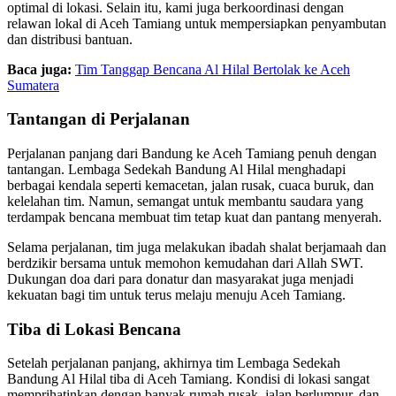
optimal di lokasi. Selain itu, kami juga berkoordinasi dengan
relawan lokal di Aceh Tamiang untuk mempersiapkan penyambutan
dan distribusi bantuan.
Baca juga:
Tim Tanggap Bencana Al Hilal Bertolak ke Aceh
Sumatera
Tantangan di Perjalanan
Perjalanan panjang dari Bandung ke Aceh Tamiang penuh dengan
tantangan. Lembaga Sedekah Bandung Al Hilal menghadapi
berbagai kendala seperti kemacetan, jalan rusak, cuaca buruk, dan
kelelahan tim. Namun, semangat untuk membantu saudara yang
terdampak bencana membuat tim tetap kuat dan pantang menyerah.
Selama perjalanan, tim juga melakukan ibadah shalat berjamaah dan
berdzikir bersama untuk memohon kemudahan dari Allah SWT.
Dukungan doa dari para donatur dan masyarakat juga menjadi
kekuatan bagi tim untuk terus melaju menuju Aceh Tamiang.
Tiba di Lokasi Bencana
Setelah perjalanan panjang, akhirnya tim Lembaga Sedekah
Bandung Al Hilal tiba di Aceh Tamiang. Kondisi di lokasi sangat
memprihatinkan dengan banyak rumah rusak, jalan berlumpur, dan