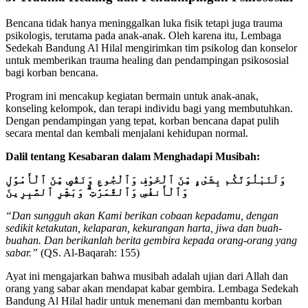
Bencana tidak hanya meninggalkan luka fisik tetapi juga trauma
psikologis, terutama pada anak-anak. Oleh karena itu, Lembaga
Sedekah Bandung Al Hilal mengirimkan tim psikolog dan konselor
untuk memberikan trauma healing dan pendampingan psikososial
bagi korban bencana.
Program ini mencakup kegiatan bermain untuk anak-anak,
konseling kelompok, dan terapi individu bagi yang membutuhkan.
Dengan pendampingan yang tepat, korban bencana dapat pulih
secara mental dan kembali menjalani kehidupan normal.
Dalil tentang Kesabaran dalam Menghadapi Musibah:
وَلَنَبْلُوَنَّكُم بِشَىْءٍ مِّنَ ٱلْخَوْفِ وَٱلْجُوعِ وَنَقْصٍ مِّنَ ٱلْأَمْوَٰلِ
وَٱلْأَنفُسِ وَٱلثَّمَرَٰتِ ۗ وَبَشِّرِ ٱلصَّٰبِرِينَ
“Dan sungguh akan Kami berikan cobaan kepadamu, dengan
sedikit ketakutan, kelaparan, kekurangan harta, jiwa dan buah-
buahan. Dan berikanlah berita gembira kepada orang-orang yang
sabar.”
(QS. Al-Baqarah: 155)
Ayat ini mengajarkan bahwa musibah adalah ujian dari Allah dan
orang yang sabar akan mendapat kabar gembira. Lembaga Sedekah
Bandung Al Hilal hadir untuk menemani dan membantu korban