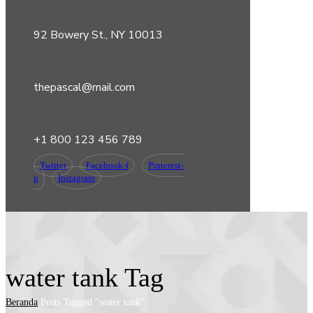
92 Bowery St., NY 10013
thepascal@mail.com
+1 800 123 456 789
Twitter
Facebook-f
Pinterest-
p
Instagram
water tank Tag
Beranda
Posts Tagged "water tank"