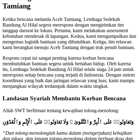
Tamiang
Ketika bencana melanda Aceh Tamiang, Lembaga Sedekah
Bandung Al Hilal segera merespons dengan mengirimkan tim
tanggap darurat ke lokasi. Pertama, kami melakukan assessment
kebutuhan mendesak di lapangan. Kedua, kami mengumpulkan dan
mengemas logistik bantuan yang dibutuhkan. Ketiga, tim relawan
kami berangkat menuju Aceh Tamiang dengan truk penuh bantuan.
Respons cepat ini sangat penting karena korban bencana
membutuhkan bantuan segera untuk bertahan hidup. Oleh karena
itu, Lembaga Sedekah Bandung Al Hilal selalu siaga 24 jam untuk
merespons setiap bencana yang terjadi di Indonesia. Dengan sistem
koordinasi yang baik dan jaringan relawan yang luas, kami mampu
menjangkau wilayah terdampak dalam waktu singkat.
Landasan Syariah Membantu Korban Bencana
Allah SWT berfirman tentang kewajiban tolong-menolong:
وَتَعَاوَنُوا۟ عَلَى ٱلْبِرِّ وَٱلتَّقْوَىٰ ۖ وَلَا تَعَاوَنُوا۟ عَلَى ٱلْإِثْمِ وَٱلْعُدْوَٰنِ
“Dan tolong-menolonglah kamu dalam (mengerjakan) kebajikan
dan takwa, dan jangan tolong-menolong dalam berbuat dosa dan