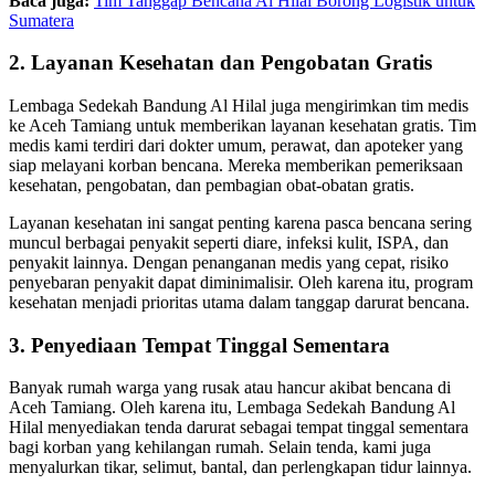
Baca juga:
Tim Tanggap Bencana Al Hilal Borong Logistik untuk
Sumatera
2. Layanan Kesehatan dan Pengobatan Gratis
Lembaga Sedekah Bandung Al Hilal juga mengirimkan tim medis
ke Aceh Tamiang untuk memberikan layanan kesehatan gratis. Tim
medis kami terdiri dari dokter umum, perawat, dan apoteker yang
siap melayani korban bencana. Mereka memberikan pemeriksaan
kesehatan, pengobatan, dan pembagian obat-obatan gratis.
Layanan kesehatan ini sangat penting karena pasca bencana sering
muncul berbagai penyakit seperti diare, infeksi kulit, ISPA, dan
penyakit lainnya. Dengan penanganan medis yang cepat, risiko
penyebaran penyakit dapat diminimalisir. Oleh karena itu, program
kesehatan menjadi prioritas utama dalam tanggap darurat bencana.
3. Penyediaan Tempat Tinggal Sementara
Banyak rumah warga yang rusak atau hancur akibat bencana di
Aceh Tamiang. Oleh karena itu, Lembaga Sedekah Bandung Al
Hilal menyediakan tenda darurat sebagai tempat tinggal sementara
bagi korban yang kehilangan rumah. Selain tenda, kami juga
menyalurkan tikar, selimut, bantal, dan perlengkapan tidur lainnya.