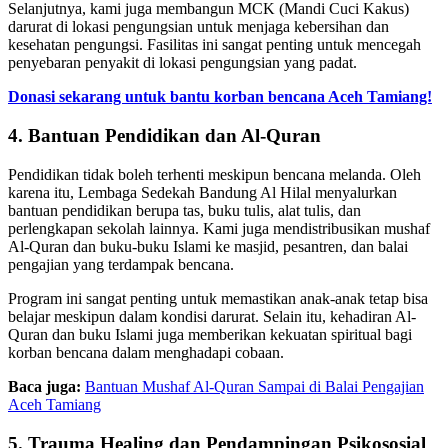
Selanjutnya, kami juga membangun MCK (Mandi Cuci Kakus)
darurat di lokasi pengungsian untuk menjaga kebersihan dan
kesehatan pengungsi. Fasilitas ini sangat penting untuk mencegah
penyebaran penyakit di lokasi pengungsian yang padat.
Donasi sekarang untuk bantu korban bencana Aceh Tamiang!
4. Bantuan Pendidikan dan Al-Quran
Pendidikan tidak boleh terhenti meskipun bencana melanda. Oleh
karena itu, Lembaga Sedekah Bandung Al Hilal menyalurkan
bantuan pendidikan berupa tas, buku tulis, alat tulis, dan
perlengkapan sekolah lainnya. Kami juga mendistribusikan mushaf
Al-Quran dan buku-buku Islami ke masjid, pesantren, dan balai
pengajian yang terdampak bencana.
Program ini sangat penting untuk memastikan anak-anak tetap bisa
belajar meskipun dalam kondisi darurat. Selain itu, kehadiran Al-
Quran dan buku Islami juga memberikan kekuatan spiritual bagi
korban bencana dalam menghadapi cobaan.
Baca juga:
Bantuan Mushaf Al-Quran Sampai di Balai Pengajian
Aceh Tamiang
5. Trauma Healing dan Pendampingan Psikososial