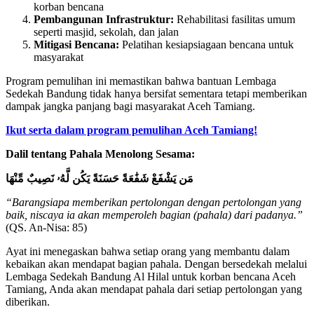
korban bencana
Pembangunan Infrastruktur:
Rehabilitasi fasilitas umum
seperti masjid, sekolah, dan jalan
Mitigasi Bencana:
Pelatihan kesiapsiagaan bencana untuk
masyarakat
Program pemulihan ini memastikan bahwa bantuan Lembaga
Sedekah Bandung tidak hanya bersifat sementara tetapi memberikan
dampak jangka panjang bagi masyarakat Aceh Tamiang.
Ikut serta dalam program pemulihan Aceh Tamiang!
Dalil tentang Pahala Menolong Sesama:
مَن يَشْفَعْ شَفَٰعَةً حَسَنَةً يَكُن لَّهُۥ نَصِيبٌ مِّنْهَا
“Barangsiapa memberikan pertolongan dengan pertolongan yang
baik, niscaya ia akan memperoleh bagian (pahala) dari padanya.”
(QS. An-Nisa: 85)
Ayat ini menegaskan bahwa setiap orang yang membantu dalam
kebaikan akan mendapat bagian pahala. Dengan bersedekah melalui
Lembaga Sedekah Bandung Al Hilal untuk korban bencana Aceh
Tamiang, Anda akan mendapat pahala dari setiap pertolongan yang
diberikan.