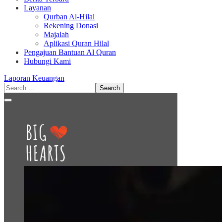
Layanan
Qurban Al-Hilal
Rekening Donasi
Majalah
Aplikasi Quran Hilal
Pengajuan Bantuan Al Quran
Hubungi Kami
Laporan Keuangan