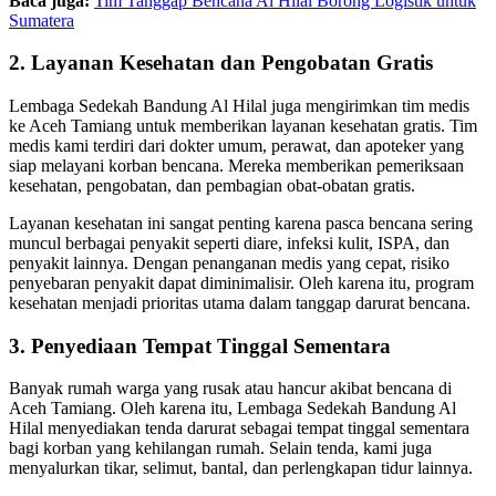
Baca juga:
Tim Tanggap Bencana Al Hilal Borong Logistik untuk
Sumatera
2. Layanan Kesehatan dan Pengobatan Gratis
Lembaga Sedekah Bandung Al Hilal juga mengirimkan tim medis
ke Aceh Tamiang untuk memberikan layanan kesehatan gratis. Tim
medis kami terdiri dari dokter umum, perawat, dan apoteker yang
siap melayani korban bencana. Mereka memberikan pemeriksaan
kesehatan, pengobatan, dan pembagian obat-obatan gratis.
Layanan kesehatan ini sangat penting karena pasca bencana sering
muncul berbagai penyakit seperti diare, infeksi kulit, ISPA, dan
penyakit lainnya. Dengan penanganan medis yang cepat, risiko
penyebaran penyakit dapat diminimalisir. Oleh karena itu, program
kesehatan menjadi prioritas utama dalam tanggap darurat bencana.
3. Penyediaan Tempat Tinggal Sementara
Banyak rumah warga yang rusak atau hancur akibat bencana di
Aceh Tamiang. Oleh karena itu, Lembaga Sedekah Bandung Al
Hilal menyediakan tenda darurat sebagai tempat tinggal sementara
bagi korban yang kehilangan rumah. Selain tenda, kami juga
menyalurkan tikar, selimut, bantal, dan perlengkapan tidur lainnya.