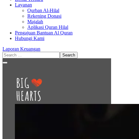
Layanan
Qurban Al-Hilal
Rekening Donasi
Majalah
Aplikasi Quran Hilal
Pengajuan Bantuan Al Quran
Hubungi Kami
Laporan Keuangan