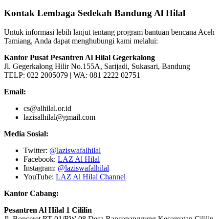
Kontak Lembaga Sedekah Bandung Al Hilal
Untuk informasi lebih lanjut tentang program bantuan bencana Aceh
Tamiang, Anda dapat menghubungi kami melalui:
Kantor Pusat Pesantren Al Hilal Gegerkalong
Jl. Gegerkalong Hilir No.155A, Sarijadi, Sukasari, Bandung
TELP: 022 2005079 | WA: 081 2222 02751
Email:
cs@alhilal.or.id
lazisalhilal@gmail.com
Media Sosial:
Twitter:
@laziswafalhilal
Facebook:
LAZ Al Hilal
Instagram:
@laziswafalhilal
YouTube:
LAZ Al Hilal Channel
Kantor Cabang:
Pesantren Al Hilal 1 Cililin
Jl. Bonceret RT 01/RW 08 Desa Rancapanggung Kecamatan Cililin