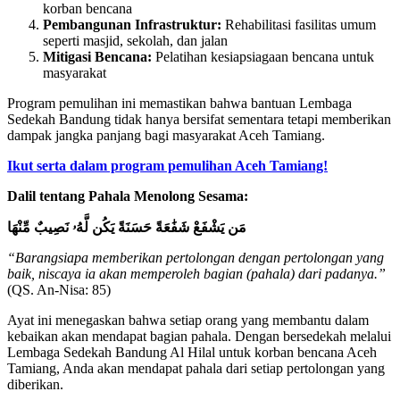
korban bencana
Pembangunan Infrastruktur:
Rehabilitasi fasilitas umum
seperti masjid, sekolah, dan jalan
Mitigasi Bencana:
Pelatihan kesiapsiagaan bencana untuk
masyarakat
Program pemulihan ini memastikan bahwa bantuan Lembaga
Sedekah Bandung tidak hanya bersifat sementara tetapi memberikan
dampak jangka panjang bagi masyarakat Aceh Tamiang.
Ikut serta dalam program pemulihan Aceh Tamiang!
Dalil tentang Pahala Menolong Sesama:
مَن يَشْفَعْ شَفَٰعَةً حَسَنَةً يَكُن لَّهُۥ نَصِيبٌ مِّنْهَا
“Barangsiapa memberikan pertolongan dengan pertolongan yang
baik, niscaya ia akan memperoleh bagian (pahala) dari padanya.”
(QS. An-Nisa: 85)
Ayat ini menegaskan bahwa setiap orang yang membantu dalam
kebaikan akan mendapat bagian pahala. Dengan bersedekah melalui
Lembaga Sedekah Bandung Al Hilal untuk korban bencana Aceh
Tamiang, Anda akan mendapat pahala dari setiap pertolongan yang
diberikan.