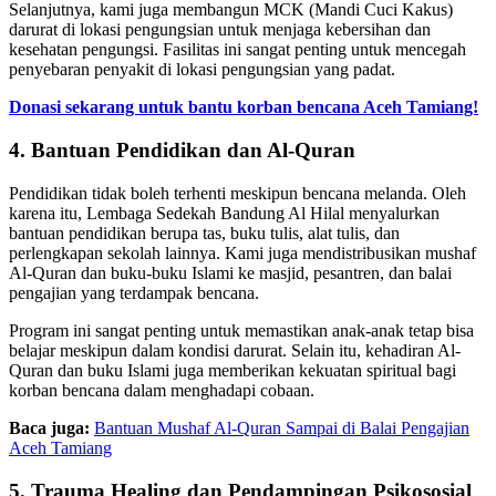
Selanjutnya, kami juga membangun MCK (Mandi Cuci Kakus)
darurat di lokasi pengungsian untuk menjaga kebersihan dan
kesehatan pengungsi. Fasilitas ini sangat penting untuk mencegah
penyebaran penyakit di lokasi pengungsian yang padat.
Donasi sekarang untuk bantu korban bencana Aceh Tamiang!
4. Bantuan Pendidikan dan Al-Quran
Pendidikan tidak boleh terhenti meskipun bencana melanda. Oleh
karena itu, Lembaga Sedekah Bandung Al Hilal menyalurkan
bantuan pendidikan berupa tas, buku tulis, alat tulis, dan
perlengkapan sekolah lainnya. Kami juga mendistribusikan mushaf
Al-Quran dan buku-buku Islami ke masjid, pesantren, dan balai
pengajian yang terdampak bencana.
Program ini sangat penting untuk memastikan anak-anak tetap bisa
belajar meskipun dalam kondisi darurat. Selain itu, kehadiran Al-
Quran dan buku Islami juga memberikan kekuatan spiritual bagi
korban bencana dalam menghadapi cobaan.
Baca juga:
Bantuan Mushaf Al-Quran Sampai di Balai Pengajian
Aceh Tamiang
5. Trauma Healing dan Pendampingan Psikososial