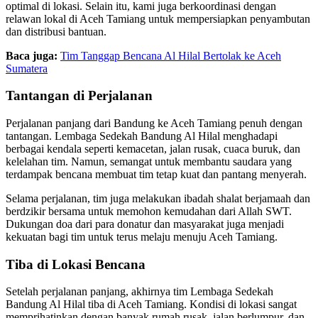
optimal di lokasi. Selain itu, kami juga berkoordinasi dengan
relawan lokal di Aceh Tamiang untuk mempersiapkan penyambutan
dan distribusi bantuan.
Baca juga:
Tim Tanggap Bencana Al Hilal Bertolak ke Aceh
Sumatera
Tantangan di Perjalanan
Perjalanan panjang dari Bandung ke Aceh Tamiang penuh dengan
tantangan. Lembaga Sedekah Bandung Al Hilal menghadapi
berbagai kendala seperti kemacetan, jalan rusak, cuaca buruk, dan
kelelahan tim. Namun, semangat untuk membantu saudara yang
terdampak bencana membuat tim tetap kuat dan pantang menyerah.
Selama perjalanan, tim juga melakukan ibadah shalat berjamaah dan
berdzikir bersama untuk memohon kemudahan dari Allah SWT.
Dukungan doa dari para donatur dan masyarakat juga menjadi
kekuatan bagi tim untuk terus melaju menuju Aceh Tamiang.
Tiba di Lokasi Bencana
Setelah perjalanan panjang, akhirnya tim Lembaga Sedekah
Bandung Al Hilal tiba di Aceh Tamiang. Kondisi di lokasi sangat
memprihatinkan dengan banyak rumah rusak, jalan berlumpur, dan