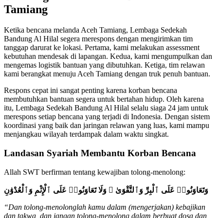
Tamiang
Ketika bencana melanda Aceh Tamiang, Lembaga Sedekah
Bandung Al Hilal segera merespons dengan mengirimkan tim
tanggap darurat ke lokasi. Pertama, kami melakukan assessment
kebutuhan mendesak di lapangan. Kedua, kami mengumpulkan dan
mengemas logistik bantuan yang dibutuhkan. Ketiga, tim relawan
kami berangkat menuju Aceh Tamiang dengan truk penuh bantuan.
Respons cepat ini sangat penting karena korban bencana
membutuhkan bantuan segera untuk bertahan hidup. Oleh karena
itu, Lembaga Sedekah Bandung Al Hilal selalu siaga 24 jam untuk
merespons setiap bencana yang terjadi di Indonesia. Dengan sistem
koordinasi yang baik dan jaringan relawan yang luas, kami mampu
menjangkau wilayah terdampak dalam waktu singkat.
Landasan Syariah Membantu Korban Bencana
Allah SWT berfirman tentang kewajiban tolong-menolong:
وَتَعَاوَنُوا۟ عَلَى ٱلْبِرِّ وَٱلتَّقْوَىٰ ۖ وَلَا تَعَاوَنُوا۟ عَلَى ٱلْإِثْمِ وَٱلْعُدْوَٰنِ
“Dan tolong-menolonglah kamu dalam (mengerjakan) kebajikan
dan takwa, dan jangan tolong-menolong dalam berbuat dosa dan