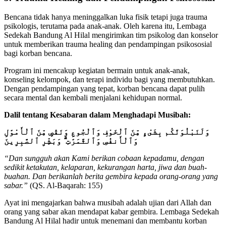
Bencana tidak hanya meninggalkan luka fisik tetapi juga trauma
psikologis, terutama pada anak-anak. Oleh karena itu, Lembaga
Sedekah Bandung Al Hilal mengirimkan tim psikolog dan konselor
untuk memberikan trauma healing dan pendampingan psikososial
bagi korban bencana.
Program ini mencakup kegiatan bermain untuk anak-anak,
konseling kelompok, dan terapi individu bagi yang membutuhkan.
Dengan pendampingan yang tepat, korban bencana dapat pulih
secara mental dan kembali menjalani kehidupan normal.
Dalil tentang Kesabaran dalam Menghadapi Musibah:
وَلَنَبْلُوَنَّكُم بِشَىْءٍ مِّنَ ٱلْخَوْفِ وَٱلْجُوعِ وَنَقْصٍ مِّنَ ٱلْأَمْوَٰلِ
وَٱلْأَنفُسِ وَٱلثَّمَرَٰتِ ۗ وَبَشِّرِ ٱلصَّٰبِرِينَ
“Dan sungguh akan Kami berikan cobaan kepadamu, dengan
sedikit ketakutan, kelaparan, kekurangan harta, jiwa dan buah-
buahan. Dan berikanlah berita gembira kepada orang-orang yang
sabar.”
(QS. Al-Baqarah: 155)
Ayat ini mengajarkan bahwa musibah adalah ujian dari Allah dan
orang yang sabar akan mendapat kabar gembira. Lembaga Sedekah
Bandung Al Hilal hadir untuk menemani dan membantu korban