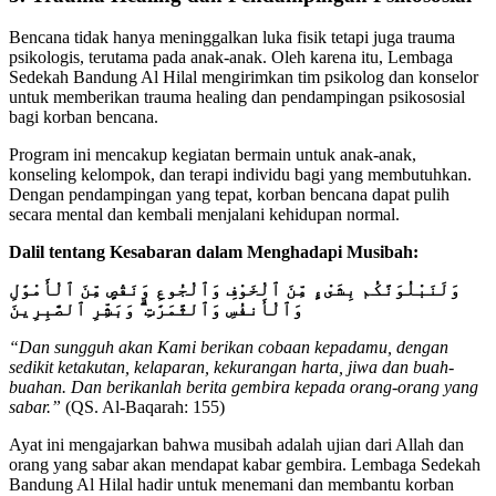
Bencana tidak hanya meninggalkan luka fisik tetapi juga trauma
psikologis, terutama pada anak-anak. Oleh karena itu, Lembaga
Sedekah Bandung Al Hilal mengirimkan tim psikolog dan konselor
untuk memberikan trauma healing dan pendampingan psikososial
bagi korban bencana.
Program ini mencakup kegiatan bermain untuk anak-anak,
konseling kelompok, dan terapi individu bagi yang membutuhkan.
Dengan pendampingan yang tepat, korban bencana dapat pulih
secara mental dan kembali menjalani kehidupan normal.
Dalil tentang Kesabaran dalam Menghadapi Musibah:
وَلَنَبْلُوَنَّكُم بِشَىْءٍ مِّنَ ٱلْخَوْفِ وَٱلْجُوعِ وَنَقْصٍ مِّنَ ٱلْأَمْوَٰلِ
وَٱلْأَنفُسِ وَٱلثَّمَرَٰتِ ۗ وَبَشِّرِ ٱلصَّٰبِرِينَ
“Dan sungguh akan Kami berikan cobaan kepadamu, dengan
sedikit ketakutan, kelaparan, kekurangan harta, jiwa dan buah-
buahan. Dan berikanlah berita gembira kepada orang-orang yang
sabar.”
(QS. Al-Baqarah: 155)
Ayat ini mengajarkan bahwa musibah adalah ujian dari Allah dan
orang yang sabar akan mendapat kabar gembira. Lembaga Sedekah
Bandung Al Hilal hadir untuk menemani dan membantu korban