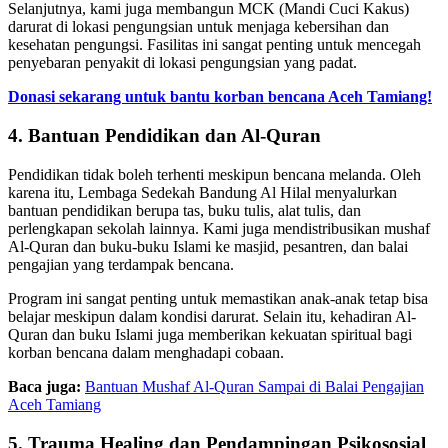
Selanjutnya, kami juga membangun MCK (Mandi Cuci Kakus)
darurat di lokasi pengungsian untuk menjaga kebersihan dan
kesehatan pengungsi. Fasilitas ini sangat penting untuk mencegah
penyebaran penyakit di lokasi pengungsian yang padat.
Donasi sekarang untuk bantu korban bencana Aceh Tamiang!
4. Bantuan Pendidikan dan Al-Quran
Pendidikan tidak boleh terhenti meskipun bencana melanda. Oleh
karena itu, Lembaga Sedekah Bandung Al Hilal menyalurkan
bantuan pendidikan berupa tas, buku tulis, alat tulis, dan
perlengkapan sekolah lainnya. Kami juga mendistribusikan mushaf
Al-Quran dan buku-buku Islami ke masjid, pesantren, dan balai
pengajian yang terdampak bencana.
Program ini sangat penting untuk memastikan anak-anak tetap bisa
belajar meskipun dalam kondisi darurat. Selain itu, kehadiran Al-
Quran dan buku Islami juga memberikan kekuatan spiritual bagi
korban bencana dalam menghadapi cobaan.
Baca juga:
Bantuan Mushaf Al-Quran Sampai di Balai Pengajian
Aceh Tamiang
5. Trauma Healing dan Pendampingan Psikososial