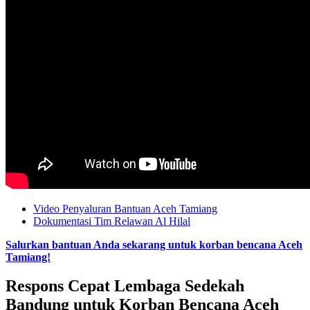
Video Penyaluran Bantuan Aceh Tamiang
Dokumentasi Tim Relawan Al Hilal
Salurkan bantuan Anda sekarang untuk korban bencana Aceh
Tamiang!
Respons Cepat Lembaga Sedekah
Bandung untuk Korban Bencana Aceh