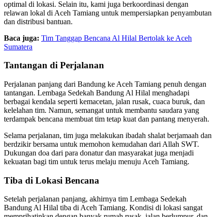
optimal di lokasi. Selain itu, kami juga berkoordinasi dengan
relawan lokal di Aceh Tamiang untuk mempersiapkan penyambutan
dan distribusi bantuan.
Baca juga:
Tim Tanggap Bencana Al Hilal Bertolak ke Aceh
Sumatera
Tantangan di Perjalanan
Perjalanan panjang dari Bandung ke Aceh Tamiang penuh dengan
tantangan. Lembaga Sedekah Bandung Al Hilal menghadapi
berbagai kendala seperti kemacetan, jalan rusak, cuaca buruk, dan
kelelahan tim. Namun, semangat untuk membantu saudara yang
terdampak bencana membuat tim tetap kuat dan pantang menyerah.
Selama perjalanan, tim juga melakukan ibadah shalat berjamaah dan
berdzikir bersama untuk memohon kemudahan dari Allah SWT.
Dukungan doa dari para donatur dan masyarakat juga menjadi
kekuatan bagi tim untuk terus melaju menuju Aceh Tamiang.
Tiba di Lokasi Bencana
Setelah perjalanan panjang, akhirnya tim Lembaga Sedekah
Bandung Al Hilal tiba di Aceh Tamiang. Kondisi di lokasi sangat
memprihatinkan dengan banyak rumah rusak, jalan berlumpur, dan