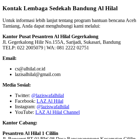
Kontak Lembaga Sedekah Bandung Al Hilal
Untuk informasi lebih lanjut tentang program bantuan bencana Aceh
Tamiang, Anda dapat menghubungi kami melalui:
Kantor Pusat Pesantren Al Hilal Gegerkalong
Jl. Gegerkalong Hilir No.155A, Sarijadi, Sukasari, Bandung
TELP: 022 2005079 | WA: 081 2222 02751
Email:
cs@alhilal.or.id
lazisalhilal@gmail.com
Media Sosial:
Twitter:
@laziswafalhilal
Facebook:
LAZ Al Hilal
Instagram:
@laziswafalhilal
YouTube:
LAZ Al Hilal Channel
Kantor Cabang:
Pesantren Al Hilal 1 Cililin
Jl. Bonceret RT 01/RW 08 Desa Rancapanggung Kecamatan Cililin