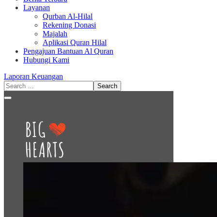
Layanan
Qurban Al-Hilal
Rekening Donasi
Majalah
Aplikasi Quran Hilal
Pengajuan Bantuan Al Quran
Hubungi Kami
Laporan Keuangan