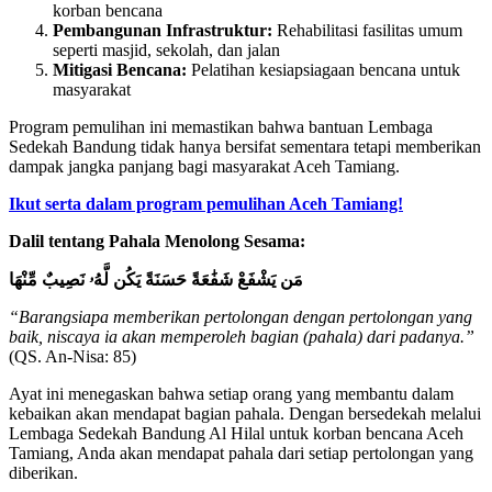
korban bencana
Pembangunan Infrastruktur:
Rehabilitasi fasilitas umum
seperti masjid, sekolah, dan jalan
Mitigasi Bencana:
Pelatihan kesiapsiagaan bencana untuk
masyarakat
Program pemulihan ini memastikan bahwa bantuan Lembaga
Sedekah Bandung tidak hanya bersifat sementara tetapi memberikan
dampak jangka panjang bagi masyarakat Aceh Tamiang.
Ikut serta dalam program pemulihan Aceh Tamiang!
Dalil tentang Pahala Menolong Sesama:
مَن يَشْفَعْ شَفَٰعَةً حَسَنَةً يَكُن لَّهُۥ نَصِيبٌ مِّنْهَا
“Barangsiapa memberikan pertolongan dengan pertolongan yang
baik, niscaya ia akan memperoleh bagian (pahala) dari padanya.”
(QS. An-Nisa: 85)
Ayat ini menegaskan bahwa setiap orang yang membantu dalam
kebaikan akan mendapat bagian pahala. Dengan bersedekah melalui
Lembaga Sedekah Bandung Al Hilal untuk korban bencana Aceh
Tamiang, Anda akan mendapat pahala dari setiap pertolongan yang
diberikan.