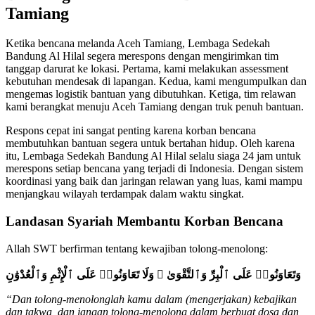
Tamiang
Ketika bencana melanda Aceh Tamiang, Lembaga Sedekah
Bandung Al Hilal segera merespons dengan mengirimkan tim
tanggap darurat ke lokasi. Pertama, kami melakukan assessment
kebutuhan mendesak di lapangan. Kedua, kami mengumpulkan dan
mengemas logistik bantuan yang dibutuhkan. Ketiga, tim relawan
kami berangkat menuju Aceh Tamiang dengan truk penuh bantuan.
Respons cepat ini sangat penting karena korban bencana
membutuhkan bantuan segera untuk bertahan hidup. Oleh karena
itu, Lembaga Sedekah Bandung Al Hilal selalu siaga 24 jam untuk
merespons setiap bencana yang terjadi di Indonesia. Dengan sistem
koordinasi yang baik dan jaringan relawan yang luas, kami mampu
menjangkau wilayah terdampak dalam waktu singkat.
Landasan Syariah Membantu Korban Bencana
Allah SWT berfirman tentang kewajiban tolong-menolong:
وَتَعَاوَنُوا۟ عَلَى ٱلْبِرِّ وَٱلتَّقْوَىٰ ۖ وَلَا تَعَاوَنُوا۟ عَلَى ٱلْإِثْمِ وَٱلْعُدْوَٰنِ
“Dan tolong-menolonglah kamu dalam (mengerjakan) kebajikan
dan takwa, dan jangan tolong-menolong dalam berbuat dosa dan