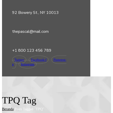
92 Bowery St., NY 10013
thepascal@mail.com
+1 800 123 456 789
Twitter
Facebook-f
Pinterest-
p
Instagram
TPQ Tag
Beranda
Posts Tagged "TPQ"