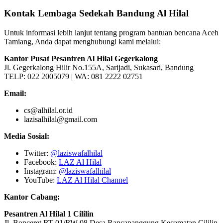
Kontak Lembaga Sedekah Bandung Al Hilal
Untuk informasi lebih lanjut tentang program bantuan bencana Aceh
Tamiang, Anda dapat menghubungi kami melalui:
Kantor Pusat Pesantren Al Hilal Gegerkalong
Jl. Gegerkalong Hilir No.155A, Sarijadi, Sukasari, Bandung
TELP: 022 2005079 | WA: 081 2222 02751
Email:
cs@alhilal.or.id
lazisalhilal@gmail.com
Media Sosial:
Twitter:
@laziswafalhilal
Facebook:
LAZ Al Hilal
Instagram:
@laziswafalhilal
YouTube:
LAZ Al Hilal Channel
Kantor Cabang:
Pesantren Al Hilal 1 Cililin
Jl. Bonceret RT 01/RW 08 Desa Rancapanggung Kecamatan Cililin