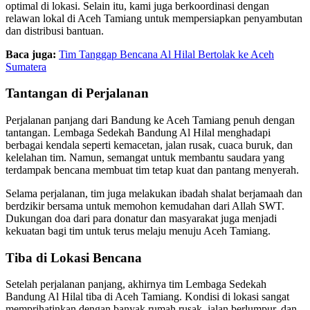
optimal di lokasi. Selain itu, kami juga berkoordinasi dengan
relawan lokal di Aceh Tamiang untuk mempersiapkan penyambutan
dan distribusi bantuan.
Baca juga:
Tim Tanggap Bencana Al Hilal Bertolak ke Aceh
Sumatera
Tantangan di Perjalanan
Perjalanan panjang dari Bandung ke Aceh Tamiang penuh dengan
tantangan. Lembaga Sedekah Bandung Al Hilal menghadapi
berbagai kendala seperti kemacetan, jalan rusak, cuaca buruk, dan
kelelahan tim. Namun, semangat untuk membantu saudara yang
terdampak bencana membuat tim tetap kuat dan pantang menyerah.
Selama perjalanan, tim juga melakukan ibadah shalat berjamaah dan
berdzikir bersama untuk memohon kemudahan dari Allah SWT.
Dukungan doa dari para donatur dan masyarakat juga menjadi
kekuatan bagi tim untuk terus melaju menuju Aceh Tamiang.
Tiba di Lokasi Bencana
Setelah perjalanan panjang, akhirnya tim Lembaga Sedekah
Bandung Al Hilal tiba di Aceh Tamiang. Kondisi di lokasi sangat
memprihatinkan dengan banyak rumah rusak, jalan berlumpur, dan