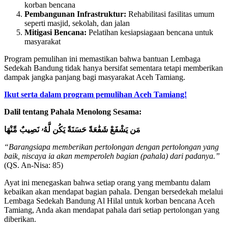
korban bencana
Pembangunan Infrastruktur:
Rehabilitasi fasilitas umum
seperti masjid, sekolah, dan jalan
Mitigasi Bencana:
Pelatihan kesiapsiagaan bencana untuk
masyarakat
Program pemulihan ini memastikan bahwa bantuan Lembaga
Sedekah Bandung tidak hanya bersifat sementara tetapi memberikan
dampak jangka panjang bagi masyarakat Aceh Tamiang.
Ikut serta dalam program pemulihan Aceh Tamiang!
Dalil tentang Pahala Menolong Sesama:
مَن يَشْفَعْ شَفَٰعَةً حَسَنَةً يَكُن لَّهُۥ نَصِيبٌ مِّنْهَا
“Barangsiapa memberikan pertolongan dengan pertolongan yang
baik, niscaya ia akan memperoleh bagian (pahala) dari padanya.”
(QS. An-Nisa: 85)
Ayat ini menegaskan bahwa setiap orang yang membantu dalam
kebaikan akan mendapat bagian pahala. Dengan bersedekah melalui
Lembaga Sedekah Bandung Al Hilal untuk korban bencana Aceh
Tamiang, Anda akan mendapat pahala dari setiap pertolongan yang
diberikan.