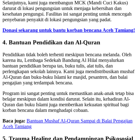
Selanjutnya, kami juga membangun MCK (Mandi Cuci Kakus)
darurat di lokasi pengungsian untuk menjaga kebersihan dan
kesehatan pengungsi. Fasilitas ini sangat penting untuk mencegah
penyebaran penyakit di lokasi pengungsian yang padat.
Donasi sekarang untuk bantu korban bencana Aceh Tamiang!
4. Bantuan Pendidikan dan Al-Quran
Pendidikan tidak boleh terhenti meskipun bencana melanda. Oleh
karena itu, Lembaga Sedekah Bandung Al Hilal menyalurkan
bantuan pendidikan berupa tas, buku tulis, alat tulis, dan
perlengkapan sekolah lainnya. Kami juga mendistribusikan mushaf
Al-Quran dan buku-buku Islami ke masjid, pesantren, dan balai
pengajian yang terdampak bencana.
Program ini sangat penting untuk memastikan anak-anak tetap bisa
belajar meskipun dalam kondisi darurat. Selain itu, kehadiran Al-
Quran dan buku Islami juga memberikan kekuatan spiritual bagi
korban bencana dalam menghadapi cobaan.
Baca juga:
Bantuan Mushaf Al-Quran Sampai di Balai Pengajian
Aceh Tamiang
5. Trauma Healing dan Pendampingan Psikososial