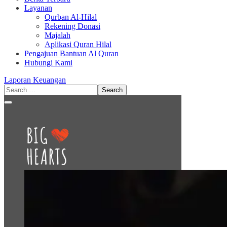
Layanan
Qurban Al-Hilal
Rekening Donasi
Majalah
Aplikasi Quran Hilal
Pengajuan Bantuan Al Quran
Hubungi Kami
Laporan Keuangan