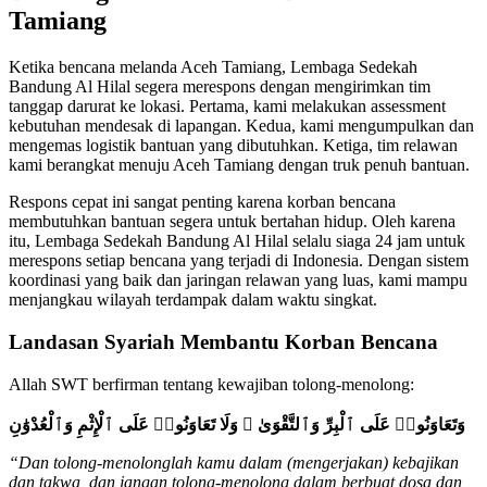
Tamiang
Ketika bencana melanda Aceh Tamiang, Lembaga Sedekah
Bandung Al Hilal segera merespons dengan mengirimkan tim
tanggap darurat ke lokasi. Pertama, kami melakukan assessment
kebutuhan mendesak di lapangan. Kedua, kami mengumpulkan dan
mengemas logistik bantuan yang dibutuhkan. Ketiga, tim relawan
kami berangkat menuju Aceh Tamiang dengan truk penuh bantuan.
Respons cepat ini sangat penting karena korban bencana
membutuhkan bantuan segera untuk bertahan hidup. Oleh karena
itu, Lembaga Sedekah Bandung Al Hilal selalu siaga 24 jam untuk
merespons setiap bencana yang terjadi di Indonesia. Dengan sistem
koordinasi yang baik dan jaringan relawan yang luas, kami mampu
menjangkau wilayah terdampak dalam waktu singkat.
Landasan Syariah Membantu Korban Bencana
Allah SWT berfirman tentang kewajiban tolong-menolong:
وَتَعَاوَنُوا۟ عَلَى ٱلْبِرِّ وَٱلتَّقْوَىٰ ۖ وَلَا تَعَاوَنُوا۟ عَلَى ٱلْإِثْمِ وَٱلْعُدْوَٰنِ
“Dan tolong-menolonglah kamu dalam (mengerjakan) kebajikan
dan takwa, dan jangan tolong-menolong dalam berbuat dosa dan