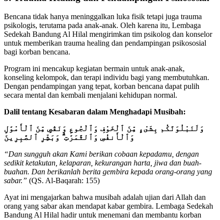
Bencana tidak hanya meninggalkan luka fisik tetapi juga trauma
psikologis, terutama pada anak-anak. Oleh karena itu, Lembaga
Sedekah Bandung Al Hilal mengirimkan tim psikolog dan konselor
untuk memberikan trauma healing dan pendampingan psikososial
bagi korban bencana.
Program ini mencakup kegiatan bermain untuk anak-anak,
konseling kelompok, dan terapi individu bagi yang membutuhkan.
Dengan pendampingan yang tepat, korban bencana dapat pulih
secara mental dan kembali menjalani kehidupan normal.
Dalil tentang Kesabaran dalam Menghadapi Musibah:
وَلَنَبْلُوَنَّكُم بِشَىْءٍ مِّنَ ٱلْخَوْفِ وَٱلْجُوعِ وَنَقْصٍ مِّنَ ٱلْأَمْوَٰلِ
وَٱلْأَنفُسِ وَٱلثَّمَرَٰتِ ۗ وَبَشِّرِ ٱلصَّٰبِرِينَ
“Dan sungguh akan Kami berikan cobaan kepadamu, dengan
sedikit ketakutan, kelaparan, kekurangan harta, jiwa dan buah-
buahan. Dan berikanlah berita gembira kepada orang-orang yang
sabar.”
(QS. Al-Baqarah: 155)
Ayat ini mengajarkan bahwa musibah adalah ujian dari Allah dan
orang yang sabar akan mendapat kabar gembira. Lembaga Sedekah
Bandung Al Hilal hadir untuk menemani dan membantu korban