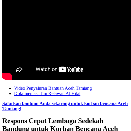
Video Penyaluran Bantuan Aceh Tamiang
Dokumentasi Tim Relawan Al Hilal
Salurkan bantuan Anda sekarang untuk korban bencana Aceh
Tamiang!
Respons Cepat Lembaga Sedekah
Bandung untuk Korban Bencana Aceh