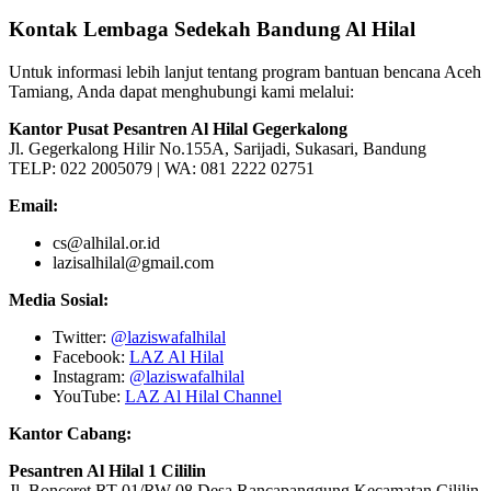
Kontak Lembaga Sedekah Bandung Al Hilal
Untuk informasi lebih lanjut tentang program bantuan bencana Aceh
Tamiang, Anda dapat menghubungi kami melalui:
Kantor Pusat Pesantren Al Hilal Gegerkalong
Jl. Gegerkalong Hilir No.155A, Sarijadi, Sukasari, Bandung
TELP: 022 2005079 | WA: 081 2222 02751
Email:
cs@alhilal.or.id
lazisalhilal@gmail.com
Media Sosial:
Twitter:
@laziswafalhilal
Facebook:
LAZ Al Hilal
Instagram:
@laziswafalhilal
YouTube:
LAZ Al Hilal Channel
Kantor Cabang:
Pesantren Al Hilal 1 Cililin
Jl. Bonceret RT 01/RW 08 Desa Rancapanggung Kecamatan Cililin