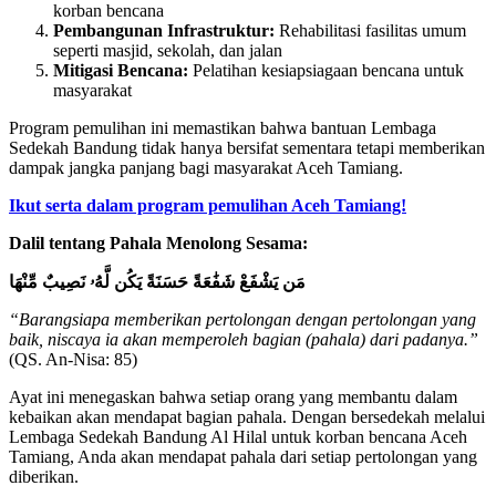
korban bencana
Pembangunan Infrastruktur:
Rehabilitasi fasilitas umum
seperti masjid, sekolah, dan jalan
Mitigasi Bencana:
Pelatihan kesiapsiagaan bencana untuk
masyarakat
Program pemulihan ini memastikan bahwa bantuan Lembaga
Sedekah Bandung tidak hanya bersifat sementara tetapi memberikan
dampak jangka panjang bagi masyarakat Aceh Tamiang.
Ikut serta dalam program pemulihan Aceh Tamiang!
Dalil tentang Pahala Menolong Sesama:
مَن يَشْفَعْ شَفَٰعَةً حَسَنَةً يَكُن لَّهُۥ نَصِيبٌ مِّنْهَا
“Barangsiapa memberikan pertolongan dengan pertolongan yang
baik, niscaya ia akan memperoleh bagian (pahala) dari padanya.”
(QS. An-Nisa: 85)
Ayat ini menegaskan bahwa setiap orang yang membantu dalam
kebaikan akan mendapat bagian pahala. Dengan bersedekah melalui
Lembaga Sedekah Bandung Al Hilal untuk korban bencana Aceh
Tamiang, Anda akan mendapat pahala dari setiap pertolongan yang
diberikan.