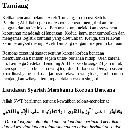
Tamiang
Ketika bencana melanda Aceh Tamiang, Lembaga Sedekah
Bandung Al Hilal segera merespons dengan mengirimkan tim
tanggap darurat ke lokasi. Pertama, kami melakukan assessment
kebutuhan mendesak di lapangan. Kedua, kami mengumpulkan dan
mengemas logistik bantuan yang dibutuhkan. Ketiga, tim relawan
kami berangkat menuju Aceh Tamiang dengan truk penuh bantuan.
Respons cepat ini sangat penting karena korban bencana
membutuhkan bantuan segera untuk bertahan hidup. Oleh karena
itu, Lembaga Sedekah Bandung Al Hilal selalu siaga 24 jam untuk
merespons setiap bencana yang terjadi di Indonesia. Dengan sistem
koordinasi yang baik dan jaringan relawan yang luas, kami mampu
menjangkau wilayah terdampak dalam waktu singkat.
Landasan Syariah Membantu Korban Bencana
Allah SWT berfirman tentang kewajiban tolong-menolong:
وَتَعَاوَنُوا۟ عَلَى ٱلْبِرِّ وَٱلتَّقْوَىٰ ۖ وَلَا تَعَاوَنُوا۟ عَلَى ٱلْإِثْمِ وَٱلْعُدْوَٰنِ
“Dan tolong-menolonglah kamu dalam (mengerjakan) kebajikan
dan takwa, dan jangan tolong-menolong dalam berbuat dosa dan