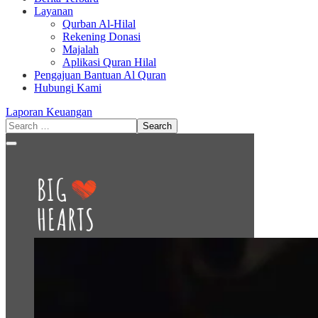
Layanan
Qurban Al-Hilal
Rekening Donasi
Majalah
Aplikasi Quran Hilal
Pengajuan Bantuan Al Quran
Hubungi Kami
Laporan Keuangan