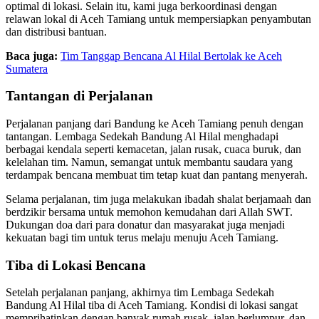
optimal di lokasi. Selain itu, kami juga berkoordinasi dengan
relawan lokal di Aceh Tamiang untuk mempersiapkan penyambutan
dan distribusi bantuan.
Baca juga:
Tim Tanggap Bencana Al Hilal Bertolak ke Aceh
Sumatera
Tantangan di Perjalanan
Perjalanan panjang dari Bandung ke Aceh Tamiang penuh dengan
tantangan. Lembaga Sedekah Bandung Al Hilal menghadapi
berbagai kendala seperti kemacetan, jalan rusak, cuaca buruk, dan
kelelahan tim. Namun, semangat untuk membantu saudara yang
terdampak bencana membuat tim tetap kuat dan pantang menyerah.
Selama perjalanan, tim juga melakukan ibadah shalat berjamaah dan
berdzikir bersama untuk memohon kemudahan dari Allah SWT.
Dukungan doa dari para donatur dan masyarakat juga menjadi
kekuatan bagi tim untuk terus melaju menuju Aceh Tamiang.
Tiba di Lokasi Bencana
Setelah perjalanan panjang, akhirnya tim Lembaga Sedekah
Bandung Al Hilal tiba di Aceh Tamiang. Kondisi di lokasi sangat
memprihatinkan dengan banyak rumah rusak, jalan berlumpur, dan