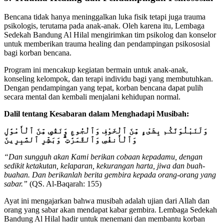
Bencana tidak hanya meninggalkan luka fisik tetapi juga trauma
psikologis, terutama pada anak-anak. Oleh karena itu, Lembaga
Sedekah Bandung Al Hilal mengirimkan tim psikolog dan konselor
untuk memberikan trauma healing dan pendampingan psikososial
bagi korban bencana.
Program ini mencakup kegiatan bermain untuk anak-anak,
konseling kelompok, dan terapi individu bagi yang membutuhkan.
Dengan pendampingan yang tepat, korban bencana dapat pulih
secara mental dan kembali menjalani kehidupan normal.
Dalil tentang Kesabaran dalam Menghadapi Musibah:
وَلَنَبْلُوَنَّكُم بِشَىْءٍ مِّنَ ٱلْخَوْفِ وَٱلْجُوعِ وَنَقْصٍ مِّنَ ٱلْأَمْوَٰلِ
وَٱلْأَنفُسِ وَٱلثَّمَرَٰتِ ۗ وَبَشِّرِ ٱلصَّٰبِرِينَ
“Dan sungguh akan Kami berikan cobaan kepadamu, dengan
sedikit ketakutan, kelaparan, kekurangan harta, jiwa dan buah-
buahan. Dan berikanlah berita gembira kepada orang-orang yang
sabar.”
(QS. Al-Baqarah: 155)
Ayat ini mengajarkan bahwa musibah adalah ujian dari Allah dan
orang yang sabar akan mendapat kabar gembira. Lembaga Sedekah
Bandung Al Hilal hadir untuk menemani dan membantu korban