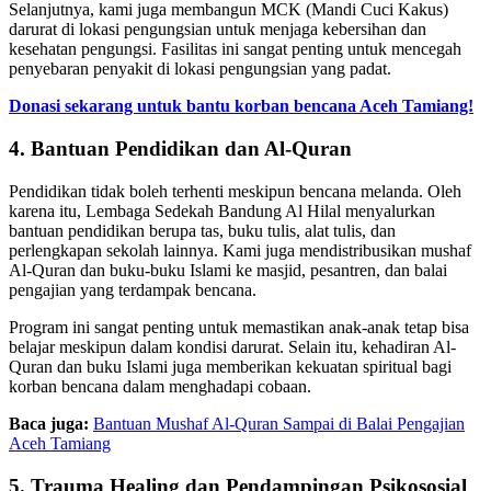
Selanjutnya, kami juga membangun MCK (Mandi Cuci Kakus)
darurat di lokasi pengungsian untuk menjaga kebersihan dan
kesehatan pengungsi. Fasilitas ini sangat penting untuk mencegah
penyebaran penyakit di lokasi pengungsian yang padat.
Donasi sekarang untuk bantu korban bencana Aceh Tamiang!
4. Bantuan Pendidikan dan Al-Quran
Pendidikan tidak boleh terhenti meskipun bencana melanda. Oleh
karena itu, Lembaga Sedekah Bandung Al Hilal menyalurkan
bantuan pendidikan berupa tas, buku tulis, alat tulis, dan
perlengkapan sekolah lainnya. Kami juga mendistribusikan mushaf
Al-Quran dan buku-buku Islami ke masjid, pesantren, dan balai
pengajian yang terdampak bencana.
Program ini sangat penting untuk memastikan anak-anak tetap bisa
belajar meskipun dalam kondisi darurat. Selain itu, kehadiran Al-
Quran dan buku Islami juga memberikan kekuatan spiritual bagi
korban bencana dalam menghadapi cobaan.
Baca juga:
Bantuan Mushaf Al-Quran Sampai di Balai Pengajian
Aceh Tamiang
5. Trauma Healing dan Pendampingan Psikososial