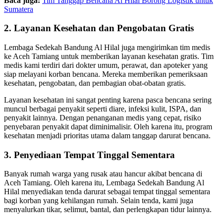
Baca juga:
Tim Tanggap Bencana Al Hilal Borong Logistik untuk
Sumatera
2. Layanan Kesehatan dan Pengobatan Gratis
Lembaga Sedekah Bandung Al Hilal juga mengirimkan tim medis
ke Aceh Tamiang untuk memberikan layanan kesehatan gratis. Tim
medis kami terdiri dari dokter umum, perawat, dan apoteker yang
siap melayani korban bencana. Mereka memberikan pemeriksaan
kesehatan, pengobatan, dan pembagian obat-obatan gratis.
Layanan kesehatan ini sangat penting karena pasca bencana sering
muncul berbagai penyakit seperti diare, infeksi kulit, ISPA, dan
penyakit lainnya. Dengan penanganan medis yang cepat, risiko
penyebaran penyakit dapat diminimalisir. Oleh karena itu, program
kesehatan menjadi prioritas utama dalam tanggap darurat bencana.
3. Penyediaan Tempat Tinggal Sementara
Banyak rumah warga yang rusak atau hancur akibat bencana di
Aceh Tamiang. Oleh karena itu, Lembaga Sedekah Bandung Al
Hilal menyediakan tenda darurat sebagai tempat tinggal sementara
bagi korban yang kehilangan rumah. Selain tenda, kami juga
menyalurkan tikar, selimut, bantal, dan perlengkapan tidur lainnya.