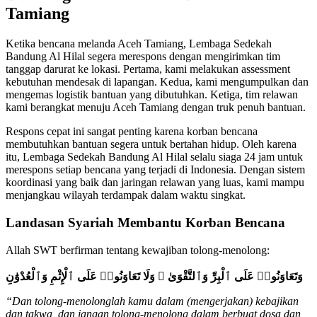
Tamiang
Ketika bencana melanda Aceh Tamiang, Lembaga Sedekah
Bandung Al Hilal segera merespons dengan mengirimkan tim
tanggap darurat ke lokasi. Pertama, kami melakukan assessment
kebutuhan mendesak di lapangan. Kedua, kami mengumpulkan dan
mengemas logistik bantuan yang dibutuhkan. Ketiga, tim relawan
kami berangkat menuju Aceh Tamiang dengan truk penuh bantuan.
Respons cepat ini sangat penting karena korban bencana
membutuhkan bantuan segera untuk bertahan hidup. Oleh karena
itu, Lembaga Sedekah Bandung Al Hilal selalu siaga 24 jam untuk
merespons setiap bencana yang terjadi di Indonesia. Dengan sistem
koordinasi yang baik dan jaringan relawan yang luas, kami mampu
menjangkau wilayah terdampak dalam waktu singkat.
Landasan Syariah Membantu Korban Bencana
Allah SWT berfirman tentang kewajiban tolong-menolong:
وَتَعَاوَنُوا۟ عَلَى ٱلْبِرِّ وَٱلتَّقْوَىٰ ۖ وَلَا تَعَاوَنُوا۟ عَلَى ٱلْإِثْمِ وَٱلْعُدْوَٰنِ
“Dan tolong-menolonglah kamu dalam (mengerjakan) kebajikan
dan takwa, dan jangan tolong-menolong dalam berbuat dosa dan