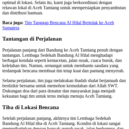
optimal di lokasi. Selain itu, kami juga berkoordinasi dengan
relawan lokal di Aceh Tamiang untuk mempersiapkan penyambutan
dan distribusi bantuan.
Baca juga:
Tim Tanggap Bencana Al Hilal Bertolak ke Aceh
Sumatera
Tantangan di Perjalanan
Perjalanan panjang dari Bandung ke Aceh Tamiang penuh dengan
tantangan. Lembaga Sedekah Bandung Al Hilal menghadapi
berbagai kendala seperti kemacetan, jalan rusak, cuaca buruk, dan
kelelahan tim. Namun, semangat untuk membantu saudara yang
terdampak bencana membuat tim tetap kuat dan pantang menyerah.
Selama perjalanan, tim juga melakukan ibadah shalat berjamaah dan
berdzikir bersama untuk memohon kemudahan dari Allah SWT.
Dukungan doa dari para donatur dan masyarakat juga menjadi
kekuatan bagi tim untuk terus melaju menuju Aceh Tamiang.
Tiba di Lokasi Bencana
Setelah perjalanan panjang, akhirnya tim Lembaga Sedekah
Bandung Al Hilal tiba di Aceh Tamiang. Kondisi di lokasi sangat
memprihatinkan dengan banyak rumah rusak, jalan berlumpur, dan