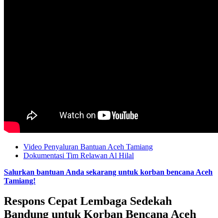
Video Penyaluran Bantuan Aceh Tamiang
Dokumentasi Tim Relawan Al Hilal
Salurkan bantuan Anda sekarang untuk korban bencana Aceh
Tamiang!
Respons Cepat Lembaga Sedekah
Bandung untuk Korban Bencana Aceh