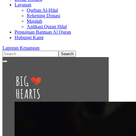
Layanan
Qurban Al-Hilal
Rekening Donasi
Majalah
Aplikasi Quran Hilal
Pengajuan Bantuan Al Quran
Hubungi Kami
Laporan Keuangan