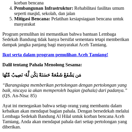
korban bencana
Pembangunan Infrastruktur:
Rehabilitasi fasilitas umum
seperti masjid, sekolah, dan jalan
Mitigasi Bencana:
Pelatihan kesiapsiagaan bencana untuk
masyarakat
Program pemulihan ini memastikan bahwa bantuan Lembaga
Sedekah Bandung tidak hanya bersifat sementara tetapi memberikan
dampak jangka panjang bagi masyarakat Aceh Tamiang.
Ikut serta dalam program pemulihan Aceh Tamiang!
Dalil tentang Pahala Menolong Sesama:
مَن يَشْفَعْ شَفَٰعَةً حَسَنَةً يَكُن لَّهُۥ نَصِيبٌ مِّنْهَا
“Barangsiapa memberikan pertolongan dengan pertolongan yang
baik, niscaya ia akan memperoleh bagian (pahala) dari padanya.”
(QS. An-Nisa: 85)
Ayat ini menegaskan bahwa setiap orang yang membantu dalam
kebaikan akan mendapat bagian pahala. Dengan bersedekah melalui
Lembaga Sedekah Bandung Al Hilal untuk korban bencana Aceh
Tamiang, Anda akan mendapat pahala dari setiap pertolongan yang
diberikan.