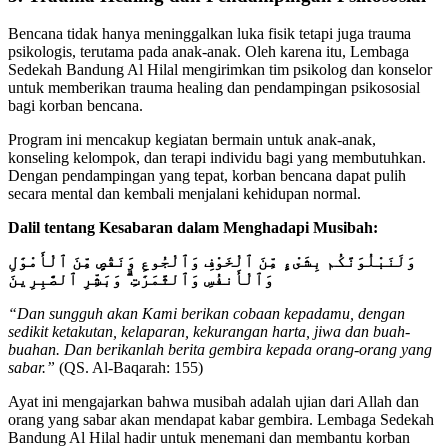
Bencana tidak hanya meninggalkan luka fisik tetapi juga trauma
psikologis, terutama pada anak-anak. Oleh karena itu, Lembaga
Sedekah Bandung Al Hilal mengirimkan tim psikolog dan konselor
untuk memberikan trauma healing dan pendampingan psikososial
bagi korban bencana.
Program ini mencakup kegiatan bermain untuk anak-anak,
konseling kelompok, dan terapi individu bagi yang membutuhkan.
Dengan pendampingan yang tepat, korban bencana dapat pulih
secara mental dan kembali menjalani kehidupan normal.
Dalil tentang Kesabaran dalam Menghadapi Musibah:
وَلَنَبْلُوَنَّكُم بِشَىْءٍ مِّنَ ٱلْخَوْفِ وَٱلْجُوعِ وَنَقْصٍ مِّنَ ٱلْأَمْوَٰلِ
وَٱلْأَنفُسِ وَٱلثَّمَرَٰتِ ۗ وَبَشِّرِ ٱلصَّٰبِرِينَ
“Dan sungguh akan Kami berikan cobaan kepadamu, dengan
sedikit ketakutan, kelaparan, kekurangan harta, jiwa dan buah-
buahan. Dan berikanlah berita gembira kepada orang-orang yang
sabar.”
(QS. Al-Baqarah: 155)
Ayat ini mengajarkan bahwa musibah adalah ujian dari Allah dan
orang yang sabar akan mendapat kabar gembira. Lembaga Sedekah
Bandung Al Hilal hadir untuk menemani dan membantu korban