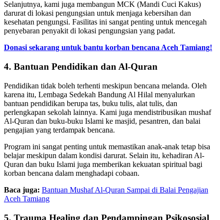
Selanjutnya, kami juga membangun MCK (Mandi Cuci Kakus)
darurat di lokasi pengungsian untuk menjaga kebersihan dan
kesehatan pengungsi. Fasilitas ini sangat penting untuk mencegah
penyebaran penyakit di lokasi pengungsian yang padat.
Donasi sekarang untuk bantu korban bencana Aceh Tamiang!
4. Bantuan Pendidikan dan Al-Quran
Pendidikan tidak boleh terhenti meskipun bencana melanda. Oleh
karena itu, Lembaga Sedekah Bandung Al Hilal menyalurkan
bantuan pendidikan berupa tas, buku tulis, alat tulis, dan
perlengkapan sekolah lainnya. Kami juga mendistribusikan mushaf
Al-Quran dan buku-buku Islami ke masjid, pesantren, dan balai
pengajian yang terdampak bencana.
Program ini sangat penting untuk memastikan anak-anak tetap bisa
belajar meskipun dalam kondisi darurat. Selain itu, kehadiran Al-
Quran dan buku Islami juga memberikan kekuatan spiritual bagi
korban bencana dalam menghadapi cobaan.
Baca juga:
Bantuan Mushaf Al-Quran Sampai di Balai Pengajian
Aceh Tamiang
5. Trauma Healing dan Pendampingan Psikososial