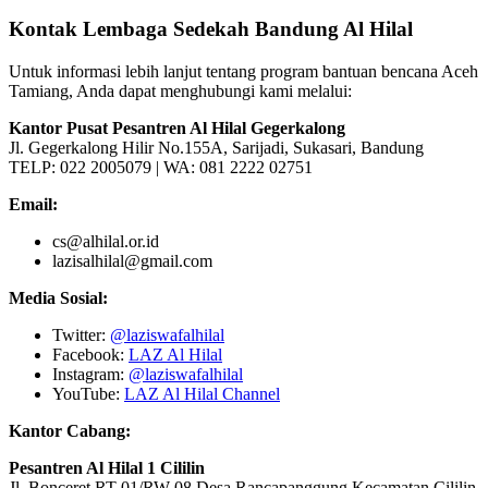
Kontak Lembaga Sedekah Bandung Al Hilal
Untuk informasi lebih lanjut tentang program bantuan bencana Aceh
Tamiang, Anda dapat menghubungi kami melalui:
Kantor Pusat Pesantren Al Hilal Gegerkalong
Jl. Gegerkalong Hilir No.155A, Sarijadi, Sukasari, Bandung
TELP: 022 2005079 | WA: 081 2222 02751
Email:
cs@alhilal.or.id
lazisalhilal@gmail.com
Media Sosial:
Twitter:
@laziswafalhilal
Facebook:
LAZ Al Hilal
Instagram:
@laziswafalhilal
YouTube:
LAZ Al Hilal Channel
Kantor Cabang:
Pesantren Al Hilal 1 Cililin
Jl. Bonceret RT 01/RW 08 Desa Rancapanggung Kecamatan Cililin