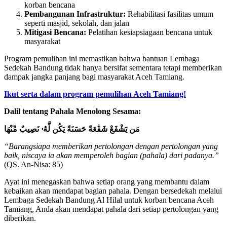
korban bencana
Pembangunan Infrastruktur:
Rehabilitasi fasilitas umum
seperti masjid, sekolah, dan jalan
Mitigasi Bencana:
Pelatihan kesiapsiagaan bencana untuk
masyarakat
Program pemulihan ini memastikan bahwa bantuan Lembaga
Sedekah Bandung tidak hanya bersifat sementara tetapi memberikan
dampak jangka panjang bagi masyarakat Aceh Tamiang.
Ikut serta dalam program pemulihan Aceh Tamiang!
Dalil tentang Pahala Menolong Sesama:
مَن يَشْفَعْ شَفَٰعَةً حَسَنَةً يَكُن لَّهُۥ نَصِيبٌ مِّنْهَا
“Barangsiapa memberikan pertolongan dengan pertolongan yang
baik, niscaya ia akan memperoleh bagian (pahala) dari padanya.”
(QS. An-Nisa: 85)
Ayat ini menegaskan bahwa setiap orang yang membantu dalam
kebaikan akan mendapat bagian pahala. Dengan bersedekah melalui
Lembaga Sedekah Bandung Al Hilal untuk korban bencana Aceh
Tamiang, Anda akan mendapat pahala dari setiap pertolongan yang
diberikan.