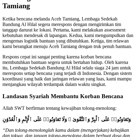
Tamiang
Ketika bencana melanda Aceh Tamiang, Lembaga Sedekah
Bandung Al Hilal segera merespons dengan mengirimkan tim
tanggap darurat ke lokasi. Pertama, kami melakukan assessment
kebutuhan mendesak di lapangan. Kedua, kami mengumpulkan dan
mengemas logistik bantuan yang dibutuhkan. Ketiga, tim relawan
kami berangkat menuju Aceh Tamiang dengan truk penuh bantuan.
Respons cepat ini sangat penting karena korban bencana
membutuhkan bantuan segera untuk bertahan hidup. Oleh karena
itu, Lembaga Sedekah Bandung Al Hilal selalu siaga 24 jam untuk
merespons setiap bencana yang terjadi di Indonesia. Dengan sistem
koordinasi yang baik dan jaringan relawan yang luas, kami mampu
menjangkau wilayah terdampak dalam waktu singkat.
Landasan Syariah Membantu Korban Bencana
Allah SWT berfirman tentang kewajiban tolong-menolong:
وَتَعَاوَنُوا۟ عَلَى ٱلْبِرِّ وَٱلتَّقْوَىٰ ۖ وَلَا تَعَاوَنُوا۟ عَلَى ٱلْإِثْمِ وَٱلْعُدْوَٰنِ
“Dan tolong-menolonglah kamu dalam (mengerjakan) kebajikan
dan takwa, dan jangan tolong-menolong dalam berbuat dosa dan