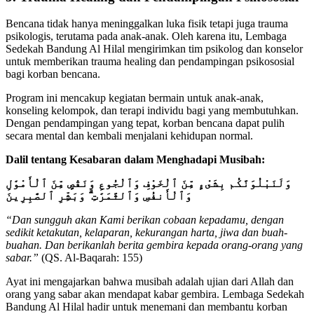
Bencana tidak hanya meninggalkan luka fisik tetapi juga trauma
psikologis, terutama pada anak-anak. Oleh karena itu, Lembaga
Sedekah Bandung Al Hilal mengirimkan tim psikolog dan konselor
untuk memberikan trauma healing dan pendampingan psikososial
bagi korban bencana.
Program ini mencakup kegiatan bermain untuk anak-anak,
konseling kelompok, dan terapi individu bagi yang membutuhkan.
Dengan pendampingan yang tepat, korban bencana dapat pulih
secara mental dan kembali menjalani kehidupan normal.
Dalil tentang Kesabaran dalam Menghadapi Musibah:
وَلَنَبْلُوَنَّكُم بِشَىْءٍ مِّنَ ٱلْخَوْفِ وَٱلْجُوعِ وَنَقْصٍ مِّنَ ٱلْأَمْوَٰلِ
وَٱلْأَنفُسِ وَٱلثَّمَرَٰتِ ۗ وَبَشِّرِ ٱلصَّٰبِرِينَ
“Dan sungguh akan Kami berikan cobaan kepadamu, dengan
sedikit ketakutan, kelaparan, kekurangan harta, jiwa dan buah-
buahan. Dan berikanlah berita gembira kepada orang-orang yang
sabar.”
(QS. Al-Baqarah: 155)
Ayat ini mengajarkan bahwa musibah adalah ujian dari Allah dan
orang yang sabar akan mendapat kabar gembira. Lembaga Sedekah
Bandung Al Hilal hadir untuk menemani dan membantu korban