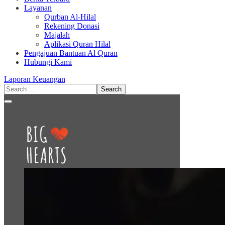
Layanan
Qurban Al-Hilal
Rekening Donasi
Majalah
Aplikasi Quran Hilal
Pengajuan Bantuan Al Quran
Hubungi Kami
Laporan Keuangan