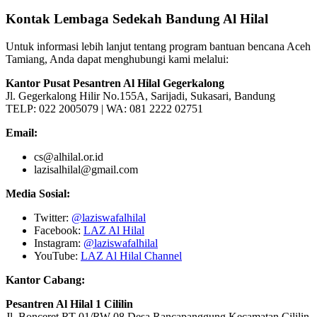
Kontak Lembaga Sedekah Bandung Al Hilal
Untuk informasi lebih lanjut tentang program bantuan bencana Aceh
Tamiang, Anda dapat menghubungi kami melalui:
Kantor Pusat Pesantren Al Hilal Gegerkalong
Jl. Gegerkalong Hilir No.155A, Sarijadi, Sukasari, Bandung
TELP: 022 2005079 | WA: 081 2222 02751
Email:
cs@alhilal.or.id
lazisalhilal@gmail.com
Media Sosial:
Twitter:
@laziswafalhilal
Facebook:
LAZ Al Hilal
Instagram:
@laziswafalhilal
YouTube:
LAZ Al Hilal Channel
Kantor Cabang:
Pesantren Al Hilal 1 Cililin
Jl. Bonceret RT 01/RW 08 Desa Rancapanggung Kecamatan Cililin