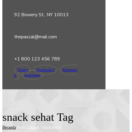
92 Bowery St., NY 10013
thepascal@mail.com
+1 800 123 456 789
Twitter
Facebook-f
Pinterest-
p
Instagram
snack sehat Tag
Beranda
Posts Tagged "snack sehat"