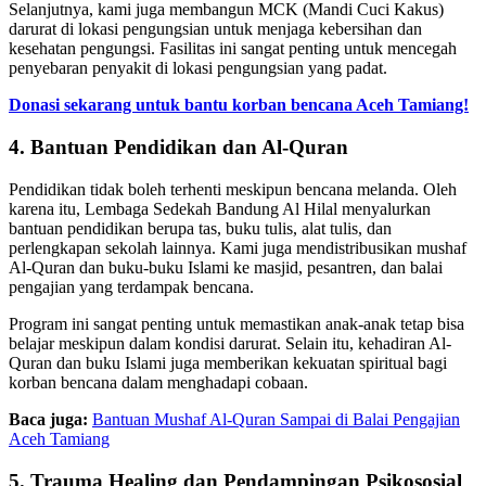
Selanjutnya, kami juga membangun MCK (Mandi Cuci Kakus)
darurat di lokasi pengungsian untuk menjaga kebersihan dan
kesehatan pengungsi. Fasilitas ini sangat penting untuk mencegah
penyebaran penyakit di lokasi pengungsian yang padat.
Donasi sekarang untuk bantu korban bencana Aceh Tamiang!
4. Bantuan Pendidikan dan Al-Quran
Pendidikan tidak boleh terhenti meskipun bencana melanda. Oleh
karena itu, Lembaga Sedekah Bandung Al Hilal menyalurkan
bantuan pendidikan berupa tas, buku tulis, alat tulis, dan
perlengkapan sekolah lainnya. Kami juga mendistribusikan mushaf
Al-Quran dan buku-buku Islami ke masjid, pesantren, dan balai
pengajian yang terdampak bencana.
Program ini sangat penting untuk memastikan anak-anak tetap bisa
belajar meskipun dalam kondisi darurat. Selain itu, kehadiran Al-
Quran dan buku Islami juga memberikan kekuatan spiritual bagi
korban bencana dalam menghadapi cobaan.
Baca juga:
Bantuan Mushaf Al-Quran Sampai di Balai Pengajian
Aceh Tamiang
5. Trauma Healing dan Pendampingan Psikososial