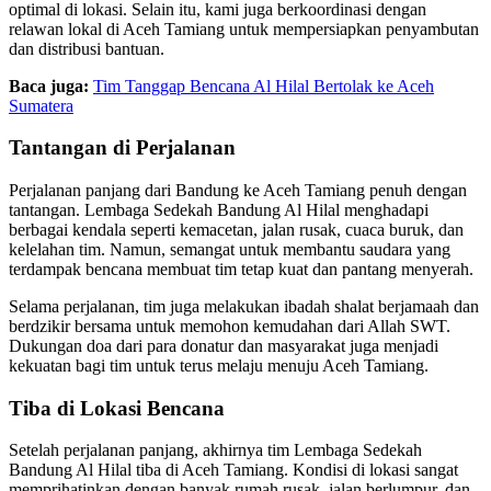
optimal di lokasi. Selain itu, kami juga berkoordinasi dengan
relawan lokal di Aceh Tamiang untuk mempersiapkan penyambutan
dan distribusi bantuan.
Baca juga:
Tim Tanggap Bencana Al Hilal Bertolak ke Aceh
Sumatera
Tantangan di Perjalanan
Perjalanan panjang dari Bandung ke Aceh Tamiang penuh dengan
tantangan. Lembaga Sedekah Bandung Al Hilal menghadapi
berbagai kendala seperti kemacetan, jalan rusak, cuaca buruk, dan
kelelahan tim. Namun, semangat untuk membantu saudara yang
terdampak bencana membuat tim tetap kuat dan pantang menyerah.
Selama perjalanan, tim juga melakukan ibadah shalat berjamaah dan
berdzikir bersama untuk memohon kemudahan dari Allah SWT.
Dukungan doa dari para donatur dan masyarakat juga menjadi
kekuatan bagi tim untuk terus melaju menuju Aceh Tamiang.
Tiba di Lokasi Bencana
Setelah perjalanan panjang, akhirnya tim Lembaga Sedekah
Bandung Al Hilal tiba di Aceh Tamiang. Kondisi di lokasi sangat
memprihatinkan dengan banyak rumah rusak, jalan berlumpur, dan