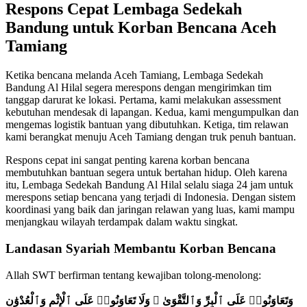
Respons Cepat Lembaga Sedekah
Bandung untuk Korban Bencana Aceh
Tamiang
Ketika bencana melanda Aceh Tamiang, Lembaga Sedekah
Bandung Al Hilal segera merespons dengan mengirimkan tim
tanggap darurat ke lokasi. Pertama, kami melakukan assessment
kebutuhan mendesak di lapangan. Kedua, kami mengumpulkan dan
mengemas logistik bantuan yang dibutuhkan. Ketiga, tim relawan
kami berangkat menuju Aceh Tamiang dengan truk penuh bantuan.
Respons cepat ini sangat penting karena korban bencana
membutuhkan bantuan segera untuk bertahan hidup. Oleh karena
itu, Lembaga Sedekah Bandung Al Hilal selalu siaga 24 jam untuk
merespons setiap bencana yang terjadi di Indonesia. Dengan sistem
koordinasi yang baik dan jaringan relawan yang luas, kami mampu
menjangkau wilayah terdampak dalam waktu singkat.
Landasan Syariah Membantu Korban Bencana
Allah SWT berfirman tentang kewajiban tolong-menolong:
وَتَعَاوَنُوا۟ عَلَى ٱلْبِرِّ وَٱلتَّقْوَىٰ ۖ وَلَا تَعَاوَنُوا۟ عَلَى ٱلْإِثْمِ وَٱلْعُدْوَٰنِ