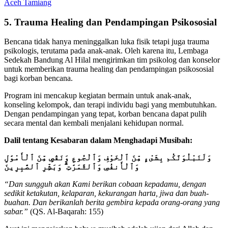
Aceh Tamiang
5. Trauma Healing dan Pendampingan Psikososial
Bencana tidak hanya meninggalkan luka fisik tetapi juga trauma
psikologis, terutama pada anak-anak. Oleh karena itu, Lembaga
Sedekah Bandung Al Hilal mengirimkan tim psikolog dan konselor
untuk memberikan trauma healing dan pendampingan psikososial
bagi korban bencana.
Program ini mencakup kegiatan bermain untuk anak-anak,
konseling kelompok, dan terapi individu bagi yang membutuhkan.
Dengan pendampingan yang tepat, korban bencana dapat pulih
secara mental dan kembali menjalani kehidupan normal.
Dalil tentang Kesabaran dalam Menghadapi Musibah:
وَلَنَبْلُوَنَّكُم بِشَىْءٍ مِّنَ ٱلْخَوْفِ وَٱلْجُوعِ وَنَقْصٍ مِّنَ ٱلْأَمْوَٰلِ
وَٱلْأَنفُسِ وَٱلثَّمَرَٰتِ ۗ وَبَشِّرِ ٱلصَّٰبِرِينَ
“Dan sungguh akan Kami berikan cobaan kepadamu, dengan
sedikit ketakutan, kelaparan, kekurangan harta, jiwa dan buah-
buahan. Dan berikanlah berita gembira kepada orang-orang yang
sabar.”
(QS. Al-Baqarah: 155)