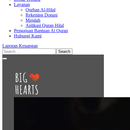
Layanan
Qurban Al-Hilal
Rekening Donasi
Majalah
Aplikasi Quran Hilal
Pengajuan Bantuan Al Quran
Hubungi Kami
Laporan Keuangan