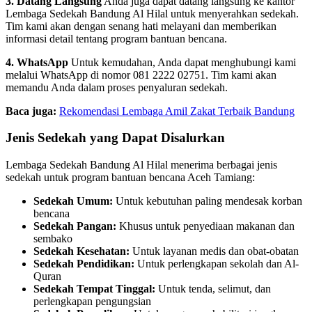
3. Datang Langsung
Anda juga dapat datang langsung ke kantor
Lembaga Sedekah Bandung Al Hilal untuk menyerahkan sedekah.
Tim kami akan dengan senang hati melayani dan memberikan
informasi detail tentang program bantuan bencana.
4. WhatsApp
Untuk kemudahan, Anda dapat menghubungi kami
melalui WhatsApp di nomor 081 2222 02751. Tim kami akan
memandu Anda dalam proses penyaluran sedekah.
Baca juga:
Rekomendasi Lembaga Amil Zakat Terbaik Bandung
Jenis Sedekah yang Dapat Disalurkan
Lembaga Sedekah Bandung Al Hilal menerima berbagai jenis
sedekah untuk program bantuan bencana Aceh Tamiang:
Sedekah Umum:
Untuk kebutuhan paling mendesak korban
bencana
Sedekah Pangan:
Khusus untuk penyediaan makanan dan
sembako
Sedekah Kesehatan:
Untuk layanan medis dan obat-obatan
Sedekah Pendidikan:
Untuk perlengkapan sekolah dan Al-
Quran
Sedekah Tempat Tinggal:
Untuk tenda, selimut, dan
perlengkapan pengungsian