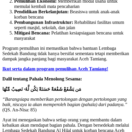
Pemulihan Ekonomi:
Memberikan modal usaha untuk
memulai kembali mata pencaharian
Pendidikan Berkelanjutan:
Beasiswa untuk anak-anak
korban bencana
Pembangunan Infrastruktur:
Rehabilitasi fasilitas umum
seperti masjid, sekolah, dan jalan
Mitigasi Bencana:
Pelatihan kesiapsiagaan bencana untuk
masyarakat
Program pemulihan ini memastikan bahwa bantuan Lembaga
Sedekah Bandung tidak hanya bersifat sementara tetapi memberikan
dampak jangka panjang bagi masyarakat Aceh Tamiang.
Ikut serta dalam program pemulihan Aceh Tamiang!
Dalil tentang Pahala Menolong Sesama:
مَن يَشْفَعْ شَفَٰعَةً حَسَنَةً يَكُن لَّهُۥ نَصِيبٌ مِّنْهَا
“Barangsiapa memberikan pertolongan dengan pertolongan yang
baik, niscaya ia akan memperoleh bagian (pahala) dari padanya.”
(QS. An-Nisa: 85)
Ayat ini menegaskan bahwa setiap orang yang membantu dalam
kebaikan akan mendapat bagian pahala. Dengan bersedekah melalui
Lembaga Sedekah Bandung Al Hilal untuk korban bencana Aceh