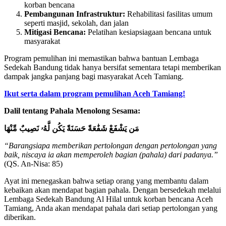
korban bencana
Pembangunan Infrastruktur:
Rehabilitasi fasilitas umum
seperti masjid, sekolah, dan jalan
Mitigasi Bencana:
Pelatihan kesiapsiagaan bencana untuk
masyarakat
Program pemulihan ini memastikan bahwa bantuan Lembaga
Sedekah Bandung tidak hanya bersifat sementara tetapi memberikan
dampak jangka panjang bagi masyarakat Aceh Tamiang.
Ikut serta dalam program pemulihan Aceh Tamiang!
Dalil tentang Pahala Menolong Sesama:
مَن يَشْفَعْ شَفَٰعَةً حَسَنَةً يَكُن لَّهُۥ نَصِيبٌ مِّنْهَا
“Barangsiapa memberikan pertolongan dengan pertolongan yang
baik, niscaya ia akan memperoleh bagian (pahala) dari padanya.”
(QS. An-Nisa: 85)
Ayat ini menegaskan bahwa setiap orang yang membantu dalam
kebaikan akan mendapat bagian pahala. Dengan bersedekah melalui
Lembaga Sedekah Bandung Al Hilal untuk korban bencana Aceh
Tamiang, Anda akan mendapat pahala dari setiap pertolongan yang
diberikan.