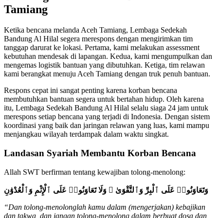
Tamiang
Ketika bencana melanda Aceh Tamiang, Lembaga Sedekah
Bandung Al Hilal segera merespons dengan mengirimkan tim
tanggap darurat ke lokasi. Pertama, kami melakukan assessment
kebutuhan mendesak di lapangan. Kedua, kami mengumpulkan dan
mengemas logistik bantuan yang dibutuhkan. Ketiga, tim relawan
kami berangkat menuju Aceh Tamiang dengan truk penuh bantuan.
Respons cepat ini sangat penting karena korban bencana
membutuhkan bantuan segera untuk bertahan hidup. Oleh karena
itu, Lembaga Sedekah Bandung Al Hilal selalu siaga 24 jam untuk
merespons setiap bencana yang terjadi di Indonesia. Dengan sistem
koordinasi yang baik dan jaringan relawan yang luas, kami mampu
menjangkau wilayah terdampak dalam waktu singkat.
Landasan Syariah Membantu Korban Bencana
Allah SWT berfirman tentang kewajiban tolong-menolong:
وَتَعَاوَنُوا۟ عَلَى ٱلْبِرِّ وَٱلتَّقْوَىٰ ۖ وَلَا تَعَاوَنُوا۟ عَلَى ٱلْإِثْمِ وَٱلْعُدْوَٰنِ
“Dan tolong-menolonglah kamu dalam (mengerjakan) kebajikan
dan takwa, dan jangan tolong-menolong dalam berbuat dosa dan