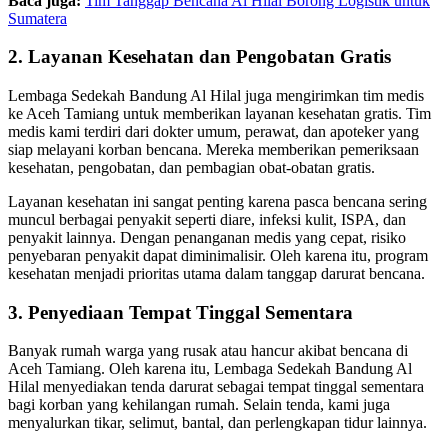
Baca juga:
Tim Tanggap Bencana Al Hilal Borong Logistik untuk
Sumatera
2. Layanan Kesehatan dan Pengobatan Gratis
Lembaga Sedekah Bandung Al Hilal juga mengirimkan tim medis
ke Aceh Tamiang untuk memberikan layanan kesehatan gratis. Tim
medis kami terdiri dari dokter umum, perawat, dan apoteker yang
siap melayani korban bencana. Mereka memberikan pemeriksaan
kesehatan, pengobatan, dan pembagian obat-obatan gratis.
Layanan kesehatan ini sangat penting karena pasca bencana sering
muncul berbagai penyakit seperti diare, infeksi kulit, ISPA, dan
penyakit lainnya. Dengan penanganan medis yang cepat, risiko
penyebaran penyakit dapat diminimalisir. Oleh karena itu, program
kesehatan menjadi prioritas utama dalam tanggap darurat bencana.
3. Penyediaan Tempat Tinggal Sementara
Banyak rumah warga yang rusak atau hancur akibat bencana di
Aceh Tamiang. Oleh karena itu, Lembaga Sedekah Bandung Al
Hilal menyediakan tenda darurat sebagai tempat tinggal sementara
bagi korban yang kehilangan rumah. Selain tenda, kami juga
menyalurkan tikar, selimut, bantal, dan perlengkapan tidur lainnya.