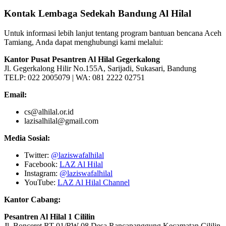
Kontak Lembaga Sedekah Bandung Al Hilal
Untuk informasi lebih lanjut tentang program bantuan bencana Aceh
Tamiang, Anda dapat menghubungi kami melalui:
Kantor Pusat Pesantren Al Hilal Gegerkalong
Jl. Gegerkalong Hilir No.155A, Sarijadi, Sukasari, Bandung
TELP: 022 2005079 | WA: 081 2222 02751
Email:
cs@alhilal.or.id
lazisalhilal@gmail.com
Media Sosial:
Twitter:
@laziswafalhilal
Facebook:
LAZ Al Hilal
Instagram:
@laziswafalhilal
YouTube:
LAZ Al Hilal Channel
Kantor Cabang:
Pesantren Al Hilal 1 Cililin
Jl. Bonceret RT 01/RW 08 Desa Rancapanggung Kecamatan Cililin