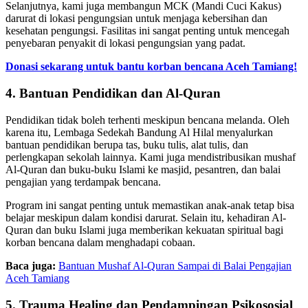
Selanjutnya, kami juga membangun MCK (Mandi Cuci Kakus)
darurat di lokasi pengungsian untuk menjaga kebersihan dan
kesehatan pengungsi. Fasilitas ini sangat penting untuk mencegah
penyebaran penyakit di lokasi pengungsian yang padat.
Donasi sekarang untuk bantu korban bencana Aceh Tamiang!
4. Bantuan Pendidikan dan Al-Quran
Pendidikan tidak boleh terhenti meskipun bencana melanda. Oleh
karena itu, Lembaga Sedekah Bandung Al Hilal menyalurkan
bantuan pendidikan berupa tas, buku tulis, alat tulis, dan
perlengkapan sekolah lainnya. Kami juga mendistribusikan mushaf
Al-Quran dan buku-buku Islami ke masjid, pesantren, dan balai
pengajian yang terdampak bencana.
Program ini sangat penting untuk memastikan anak-anak tetap bisa
belajar meskipun dalam kondisi darurat. Selain itu, kehadiran Al-
Quran dan buku Islami juga memberikan kekuatan spiritual bagi
korban bencana dalam menghadapi cobaan.
Baca juga:
Bantuan Mushaf Al-Quran Sampai di Balai Pengajian
Aceh Tamiang
5. Trauma Healing dan Pendampingan Psikososial