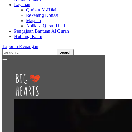
Layanan
Qurban Al-Hilal
Rekening Donasi
Majalah
Aplikasi Quran Hilal
Pengajuan Bantuan Al Quran
Hubungi Kami
Laporan Keuangan