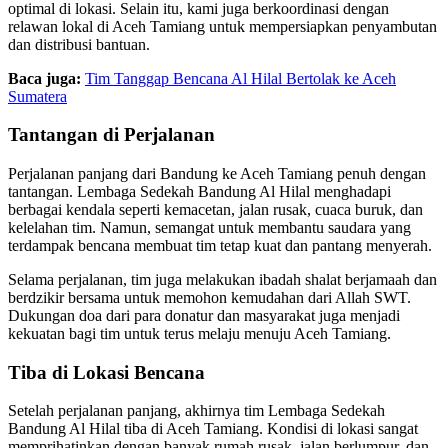
optimal di lokasi. Selain itu, kami juga berkoordinasi dengan
relawan lokal di Aceh Tamiang untuk mempersiapkan penyambutan
dan distribusi bantuan.
Baca juga:
Tim Tanggap Bencana Al Hilal Bertolak ke Aceh
Sumatera
Tantangan di Perjalanan
Perjalanan panjang dari Bandung ke Aceh Tamiang penuh dengan
tantangan. Lembaga Sedekah Bandung Al Hilal menghadapi
berbagai kendala seperti kemacetan, jalan rusak, cuaca buruk, dan
kelelahan tim. Namun, semangat untuk membantu saudara yang
terdampak bencana membuat tim tetap kuat dan pantang menyerah.
Selama perjalanan, tim juga melakukan ibadah shalat berjamaah dan
berdzikir bersama untuk memohon kemudahan dari Allah SWT.
Dukungan doa dari para donatur dan masyarakat juga menjadi
kekuatan bagi tim untuk terus melaju menuju Aceh Tamiang.
Tiba di Lokasi Bencana
Setelah perjalanan panjang, akhirnya tim Lembaga Sedekah
Bandung Al Hilal tiba di Aceh Tamiang. Kondisi di lokasi sangat
memprihatinkan dengan banyak rumah rusak, jalan berlumpur, dan