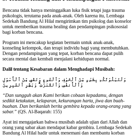
Bencana tidak hanya meninggalkan luka fisik tetapi juga trauma
psikologis, terutama pada anak-anak. Oleh karena itu, Lembaga
Sedekah Bandung Al Hilal mengirimkan tim psikolog dan konselor
untuk memberikan trauma healing dan pendampingan psikososial
bagi korban bencana.
Program ini mencakup kegiatan bermain untuk anak-anak,
konseling kelompok, dan terapi individu bagi yang membutuhkan.
Dengan pendampingan yang tepat, korban bencana dapat pulih
secara mental dan kembali menjalani kehidupan normal.
Dalil tentang Kesabaran dalam Menghadapi Musibah:
وَلَنَبْلُوَنَّكُم بِشَىْءٍ مِّنَ ٱلْخَوْفِ وَٱلْجُوعِ وَنَقْصٍ مِّنَ ٱلْأَمْوَٰلِ
وَٱلْأَنفُسِ وَٱلثَّمَرَٰتِ ۗ وَبَشِّرِ ٱلصَّٰبِرِينَ
“Dan sungguh akan Kami berikan cobaan kepadamu, dengan
sedikit ketakutan, kelaparan, kekurangan harta, jiwa dan buah-
buahan. Dan berikanlah berita gembira kepada orang-orang yang
sabar.”
(QS. Al-Baqarah: 155)
Ayat ini mengajarkan bahwa musibah adalah ujian dari Allah dan
orang yang sabar akan mendapat kabar gembira. Lembaga Sedekah
Bandung Al Hilal hadir untuk menemani dan membantu korban