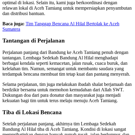
optimal di lokasi. Selain itu, kami juga berkoordinasi dengan
relawan lokal di Aceh Tamiang untuk mempersiapkan penyambutan
dan distribusi bantuan.
Baca juga:
Tim Tanggap Bencana Al Hilal Bertolak ke Aceh
Sumatera
Tantangan di Perjalanan
Perjalanan panjang dari Bandung ke Aceh Tamiang penuh dengan
tantangan. Lembaga Sedekah Bandung Al Hilal menghadapi
berbagai kendala seperti kemacetan, jalan rusak, cuaca buruk, dan
kelelahan tim. Namun, semangat untuk membantu saudara yang
terdampak bencana membuat tim tetap kuat dan pantang menyerah.
Selama perjalanan, tim juga melakukan ibadah shalat berjamaah dan
berdzikir bersama untuk memohon kemudahan dari Allah SWT.
Dukungan doa dari para donatur dan masyarakat juga menjadi
kekuatan bagi tim untuk terus melaju menuju Aceh Tamiang.
Tiba di Lokasi Bencana
Setelah perjalanan panjang, akhirnya tim Lembaga Sedekah
Bandung Al Hilal tiba di Aceh Tamiang. Kondisi di lokasi sangat
memprihatinkan dengan banyak rumah rusak, jalan berlumpur, dan