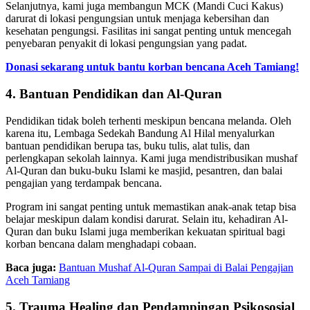
Selanjutnya, kami juga membangun MCK (Mandi Cuci Kakus)
darurat di lokasi pengungsian untuk menjaga kebersihan dan
kesehatan pengungsi. Fasilitas ini sangat penting untuk mencegah
penyebaran penyakit di lokasi pengungsian yang padat.
Donasi sekarang untuk bantu korban bencana Aceh Tamiang!
4. Bantuan Pendidikan dan Al-Quran
Pendidikan tidak boleh terhenti meskipun bencana melanda. Oleh
karena itu, Lembaga Sedekah Bandung Al Hilal menyalurkan
bantuan pendidikan berupa tas, buku tulis, alat tulis, dan
perlengkapan sekolah lainnya. Kami juga mendistribusikan mushaf
Al-Quran dan buku-buku Islami ke masjid, pesantren, dan balai
pengajian yang terdampak bencana.
Program ini sangat penting untuk memastikan anak-anak tetap bisa
belajar meskipun dalam kondisi darurat. Selain itu, kehadiran Al-
Quran dan buku Islami juga memberikan kekuatan spiritual bagi
korban bencana dalam menghadapi cobaan.
Baca juga:
Bantuan Mushaf Al-Quran Sampai di Balai Pengajian
Aceh Tamiang
5. Trauma Healing dan Pendampingan Psikososial