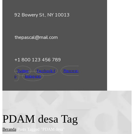
92 Bowery St., NY 10013
thepascal@mail.com
+1 800 123 456 789
Twitter
Facebook-f
Pinterest-
p
Instagram
PDAM desa Tag
Beranda
Posts Tagged "PDAM desa"