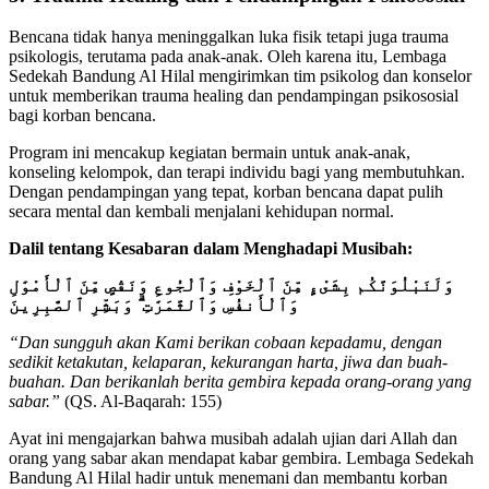
Bencana tidak hanya meninggalkan luka fisik tetapi juga trauma
psikologis, terutama pada anak-anak. Oleh karena itu, Lembaga
Sedekah Bandung Al Hilal mengirimkan tim psikolog dan konselor
untuk memberikan trauma healing dan pendampingan psikososial
bagi korban bencana.
Program ini mencakup kegiatan bermain untuk anak-anak,
konseling kelompok, dan terapi individu bagi yang membutuhkan.
Dengan pendampingan yang tepat, korban bencana dapat pulih
secara mental dan kembali menjalani kehidupan normal.
Dalil tentang Kesabaran dalam Menghadapi Musibah:
وَلَنَبْلُوَنَّكُم بِشَىْءٍ مِّنَ ٱلْخَوْفِ وَٱلْجُوعِ وَنَقْصٍ مِّنَ ٱلْأَمْوَٰلِ
وَٱلْأَنفُسِ وَٱلثَّمَرَٰتِ ۗ وَبَشِّرِ ٱلصَّٰبِرِينَ
“Dan sungguh akan Kami berikan cobaan kepadamu, dengan
sedikit ketakutan, kelaparan, kekurangan harta, jiwa dan buah-
buahan. Dan berikanlah berita gembira kepada orang-orang yang
sabar.”
(QS. Al-Baqarah: 155)
Ayat ini mengajarkan bahwa musibah adalah ujian dari Allah dan
orang yang sabar akan mendapat kabar gembira. Lembaga Sedekah
Bandung Al Hilal hadir untuk menemani dan membantu korban