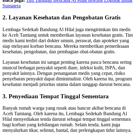
Baca juga:
Tim Tanggap Bencana Al Hilal Borong Logistik untuk
Sumatera
2. Layanan Kesehatan dan Pengobatan Gratis
Lembaga Sedekah Bandung Al Hilal juga mengirimkan tim medis
ke Aceh Tamiang untuk memberikan layanan kesehatan gratis. Tim
medis kami terdiri dari dokter umum, perawat, dan apoteker yang
siap melayani korban bencana. Mereka memberikan pemeriksaan
kesehatan, pengobatan, dan pembagian obat-obatan gratis.
Layanan kesehatan ini sangat penting karena pasca bencana sering
muncul berbagai penyakit seperti diare, infeksi kulit, ISPA, dan
penyakit lainnya. Dengan penanganan medis yang cepat, risiko
penyebaran penyakit dapat diminimalisir. Oleh karena itu, program
kesehatan menjadi prioritas utama dalam tanggap darurat bencana.
3. Penyediaan Tempat Tinggal Sementara
Banyak rumah warga yang rusak atau hancur akibat bencana di
Aceh Tamiang. Oleh karena itu, Lembaga Sedekah Bandung Al
Hilal menyediakan tenda darurat sebagai tempat tinggal sementara
bagi korban yang kehilangan rumah. Selain tenda, kami juga
menyalurkan tikar, selimut, bantal, dan perlengkapan tidur lainnya.