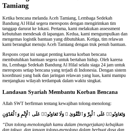
Tamiang
Ketika bencana melanda Aceh Tamiang, Lembaga Sedekah
Bandung Al Hilal segera merespons dengan mengirimkan tim
tanggap darurat ke lokasi. Pertama, kami melakukan assessment
kebutuhan mendesak di lapangan. Kedua, kami mengumpulkan dan
mengemas logistik bantuan yang dibutuhkan. Ketiga, tim relawan
kami berangkat menuju Aceh Tamiang dengan truk penuh bantuan.
Respons cepat ini sangat penting karena korban bencana
membutuhkan bantuan segera untuk bertahan hidup. Oleh karena
itu, Lembaga Sedekah Bandung Al Hilal selalu siaga 24 jam untuk
merespons setiap bencana yang terjadi di Indonesia. Dengan sistem
koordinasi yang baik dan jaringan relawan yang luas, kami mampu
menjangkau wilayah terdampak dalam waktu singkat.
Landasan Syariah Membantu Korban Bencana
Allah SWT berfirman tentang kewajiban tolong-menolong:
وَتَعَاوَنُوا۟ عَلَى ٱلْبِرِّ وَٱلتَّقْوَىٰ ۖ وَلَا تَعَاوَنُوا۟ عَلَى ٱلْإِثْمِ وَٱلْعُدْوَٰنِ
“Dan tolong-menolonglah kamu dalam (mengerjakan) kebajikan
dan takwa, dan jangan tolong-menolong dalam berbuat dosa dan