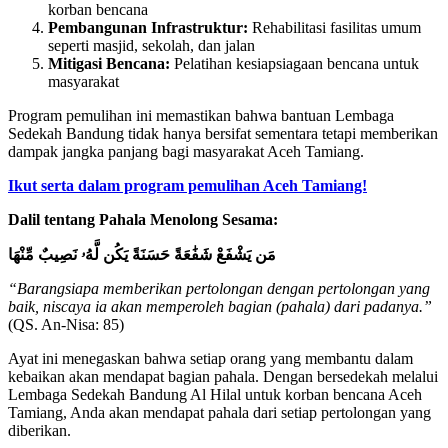
korban bencana
Pembangunan Infrastruktur:
Rehabilitasi fasilitas umum
seperti masjid, sekolah, dan jalan
Mitigasi Bencana:
Pelatihan kesiapsiagaan bencana untuk
masyarakat
Program pemulihan ini memastikan bahwa bantuan Lembaga
Sedekah Bandung tidak hanya bersifat sementara tetapi memberikan
dampak jangka panjang bagi masyarakat Aceh Tamiang.
Ikut serta dalam program pemulihan Aceh Tamiang!
Dalil tentang Pahala Menolong Sesama:
مَن يَشْفَعْ شَفَٰعَةً حَسَنَةً يَكُن لَّهُۥ نَصِيبٌ مِّنْهَا
“Barangsiapa memberikan pertolongan dengan pertolongan yang
baik, niscaya ia akan memperoleh bagian (pahala) dari padanya.”
(QS. An-Nisa: 85)
Ayat ini menegaskan bahwa setiap orang yang membantu dalam
kebaikan akan mendapat bagian pahala. Dengan bersedekah melalui
Lembaga Sedekah Bandung Al Hilal untuk korban bencana Aceh
Tamiang, Anda akan mendapat pahala dari setiap pertolongan yang
diberikan.