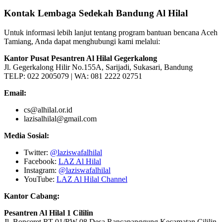
Kontak Lembaga Sedekah Bandung Al Hilal
Untuk informasi lebih lanjut tentang program bantuan bencana Aceh
Tamiang, Anda dapat menghubungi kami melalui:
Kantor Pusat Pesantren Al Hilal Gegerkalong
Jl. Gegerkalong Hilir No.155A, Sarijadi, Sukasari, Bandung
TELP: 022 2005079 | WA: 081 2222 02751
Email:
cs@alhilal.or.id
lazisalhilal@gmail.com
Media Sosial:
Twitter:
@laziswafalhilal
Facebook:
LAZ Al Hilal
Instagram:
@laziswafalhilal
YouTube:
LAZ Al Hilal Channel
Kantor Cabang:
Pesantren Al Hilal 1 Cililin
Jl. Bonceret RT 01/RW 08 Desa Rancapanggung Kecamatan Cililin