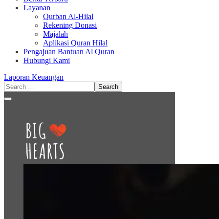
Layanan
Qurban Al-Hilal
Rekening Donasi
Majalah
Aplikasi Quran Hilal
Pengajuan Bantuan Al Quran
Hubungi Kami
Laporan Keuangan