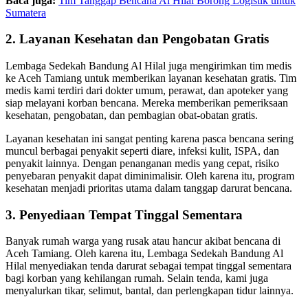
Baca juga:
Tim Tanggap Bencana Al Hilal Borong Logistik untuk
Sumatera
2. Layanan Kesehatan dan Pengobatan Gratis
Lembaga Sedekah Bandung Al Hilal juga mengirimkan tim medis
ke Aceh Tamiang untuk memberikan layanan kesehatan gratis. Tim
medis kami terdiri dari dokter umum, perawat, dan apoteker yang
siap melayani korban bencana. Mereka memberikan pemeriksaan
kesehatan, pengobatan, dan pembagian obat-obatan gratis.
Layanan kesehatan ini sangat penting karena pasca bencana sering
muncul berbagai penyakit seperti diare, infeksi kulit, ISPA, dan
penyakit lainnya. Dengan penanganan medis yang cepat, risiko
penyebaran penyakit dapat diminimalisir. Oleh karena itu, program
kesehatan menjadi prioritas utama dalam tanggap darurat bencana.
3. Penyediaan Tempat Tinggal Sementara
Banyak rumah warga yang rusak atau hancur akibat bencana di
Aceh Tamiang. Oleh karena itu, Lembaga Sedekah Bandung Al
Hilal menyediakan tenda darurat sebagai tempat tinggal sementara
bagi korban yang kehilangan rumah. Selain tenda, kami juga
menyalurkan tikar, selimut, bantal, dan perlengkapan tidur lainnya.