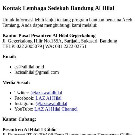
Kontak Lembaga Sedekah Bandung Al Hilal
Untuk informasi lebih lanjut tentang program bantuan bencana Aceh
Tamiang, Anda dapat menghubungi kami melalui:
Kantor Pusat Pesantren Al Hilal Gegerkalong
Jl. Gegerkalong Hilir No.155A, Sarijadi, Sukasari, Bandung
TELP: 022 2005079 | WA: 081 2222 02751
Email:
cs@alhilal.or.id
lazisalhilal@gmail.com
Media Sosial:
Twitter:
@laziswafalhilal
Facebook:
LAZ Al Hilal
Instagram:
@laziswafalhilal
YouTube:
LAZ Al Hilal Channel
Kantor Cabang:
Pesantren Al Hilal 1 Cililin
Jl. Bonceret RT 01/RW 08 Desa Rancapanggung Kecamatan Cililin