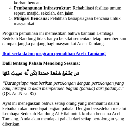
korban bencana
Pembangunan Infrastruktur:
Rehabilitasi fasilitas umum
seperti masjid, sekolah, dan jalan
Mitigasi Bencana:
Pelatihan kesiapsiagaan bencana untuk
masyarakat
Program pemulihan ini memastikan bahwa bantuan Lembaga
Sedekah Bandung tidak hanya bersifat sementara tetapi memberikan
dampak jangka panjang bagi masyarakat Aceh Tamiang.
Ikut serta dalam program pemulihan Aceh Tamiang!
Dalil tentang Pahala Menolong Sesama:
مَن يَشْفَعْ شَفَٰعَةً حَسَنَةً يَكُن لَّهُۥ نَصِيبٌ مِّنْهَا
“Barangsiapa memberikan pertolongan dengan pertolongan yang
baik, niscaya ia akan memperoleh bagian (pahala) dari padanya.”
(QS. An-Nisa: 85)
Ayat ini menegaskan bahwa setiap orang yang membantu dalam
kebaikan akan mendapat bagian pahala. Dengan bersedekah melalui
Lembaga Sedekah Bandung Al Hilal untuk korban bencana Aceh
Tamiang, Anda akan mendapat pahala dari setiap pertolongan yang
diberikan.