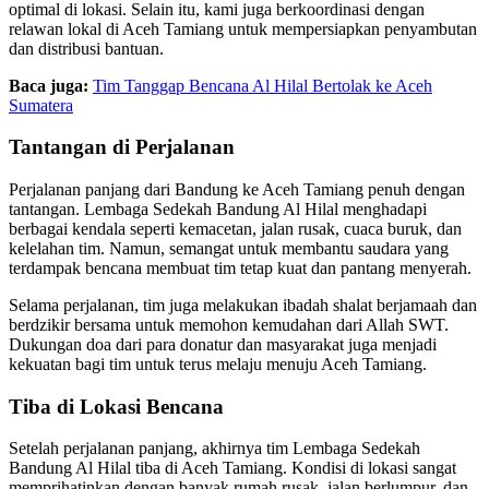
optimal di lokasi. Selain itu, kami juga berkoordinasi dengan
relawan lokal di Aceh Tamiang untuk mempersiapkan penyambutan
dan distribusi bantuan.
Baca juga:
Tim Tanggap Bencana Al Hilal Bertolak ke Aceh
Sumatera
Tantangan di Perjalanan
Perjalanan panjang dari Bandung ke Aceh Tamiang penuh dengan
tantangan. Lembaga Sedekah Bandung Al Hilal menghadapi
berbagai kendala seperti kemacetan, jalan rusak, cuaca buruk, dan
kelelahan tim. Namun, semangat untuk membantu saudara yang
terdampak bencana membuat tim tetap kuat dan pantang menyerah.
Selama perjalanan, tim juga melakukan ibadah shalat berjamaah dan
berdzikir bersama untuk memohon kemudahan dari Allah SWT.
Dukungan doa dari para donatur dan masyarakat juga menjadi
kekuatan bagi tim untuk terus melaju menuju Aceh Tamiang.
Tiba di Lokasi Bencana
Setelah perjalanan panjang, akhirnya tim Lembaga Sedekah
Bandung Al Hilal tiba di Aceh Tamiang. Kondisi di lokasi sangat
memprihatinkan dengan banyak rumah rusak, jalan berlumpur, dan