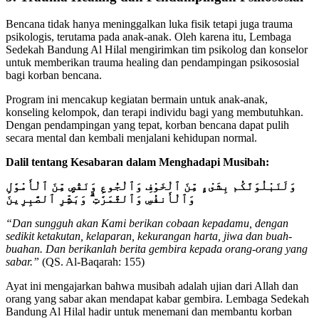
Bencana tidak hanya meninggalkan luka fisik tetapi juga trauma
psikologis, terutama pada anak-anak. Oleh karena itu, Lembaga
Sedekah Bandung Al Hilal mengirimkan tim psikolog dan konselor
untuk memberikan trauma healing dan pendampingan psikososial
bagi korban bencana.
Program ini mencakup kegiatan bermain untuk anak-anak,
konseling kelompok, dan terapi individu bagi yang membutuhkan.
Dengan pendampingan yang tepat, korban bencana dapat pulih
secara mental dan kembali menjalani kehidupan normal.
Dalil tentang Kesabaran dalam Menghadapi Musibah:
وَلَنَبْلُوَنَّكُم بِشَىْءٍ مِّنَ ٱلْخَوْفِ وَٱلْجُوعِ وَنَقْصٍ مِّنَ ٱلْأَمْوَٰلِ
وَٱلْأَنفُسِ وَٱلثَّمَرَٰتِ ۗ وَبَشِّرِ ٱلصَّٰبِرِينَ
“Dan sungguh akan Kami berikan cobaan kepadamu, dengan
sedikit ketakutan, kelaparan, kekurangan harta, jiwa dan buah-
buahan. Dan berikanlah berita gembira kepada orang-orang yang
sabar.”
(QS. Al-Baqarah: 155)
Ayat ini mengajarkan bahwa musibah adalah ujian dari Allah dan
orang yang sabar akan mendapat kabar gembira. Lembaga Sedekah
Bandung Al Hilal hadir untuk menemani dan membantu korban