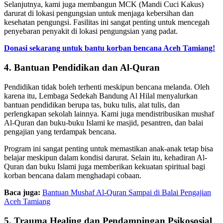
Selanjutnya, kami juga membangun MCK (Mandi Cuci Kakus)
darurat di lokasi pengungsian untuk menjaga kebersihan dan
kesehatan pengungsi. Fasilitas ini sangat penting untuk mencegah
penyebaran penyakit di lokasi pengungsian yang padat.
Donasi sekarang untuk bantu korban bencana Aceh Tamiang!
4. Bantuan Pendidikan dan Al-Quran
Pendidikan tidak boleh terhenti meskipun bencana melanda. Oleh
karena itu, Lembaga Sedekah Bandung Al Hilal menyalurkan
bantuan pendidikan berupa tas, buku tulis, alat tulis, dan
perlengkapan sekolah lainnya. Kami juga mendistribusikan mushaf
Al-Quran dan buku-buku Islami ke masjid, pesantren, dan balai
pengajian yang terdampak bencana.
Program ini sangat penting untuk memastikan anak-anak tetap bisa
belajar meskipun dalam kondisi darurat. Selain itu, kehadiran Al-
Quran dan buku Islami juga memberikan kekuatan spiritual bagi
korban bencana dalam menghadapi cobaan.
Baca juga:
Bantuan Mushaf Al-Quran Sampai di Balai Pengajian
Aceh Tamiang
5. Trauma Healing dan Pendampingan Psikososial