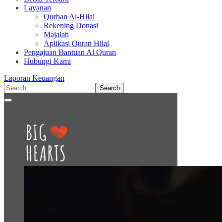
Layanan
Qurban Al-Hilal
Rekening Donasi
Majalah
Aplikasi Quran Hilal
Pengajuan Bantuan Al Quran
Hubungi Kami
Laporan Keuangan