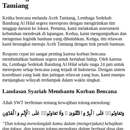
Tamiang
Ketika bencana melanda Aceh Tamiang, Lembaga Sedekah
Bandung Al Hilal segera merespons dengan mengirimkan tim
tanggap darurat ke lokasi. Pertama, kami melakukan assessment
kebutuhan mendesak di lapangan. Kedua, kami mengumpulkan dan
mengemas logistik bantuan yang dibutuhkan. Ketiga, tim relawan
kami berangkat menuju Aceh Tamiang dengan truk penuh bantuan.
Respons cepat ini sangat penting karena korban bencana
membutuhkan bantuan segera untuk bertahan hidup. Oleh karena
itu, Lembaga Sedekah Bandung Al Hilal selalu siaga 24 jam untuk
merespons setiap bencana yang terjadi di Indonesia. Dengan sistem
koordinasi yang baik dan jaringan relawan yang luas, kami mampu
menjangkau wilayah terdampak dalam waktu singkat.
Landasan Syariah Membantu Korban Bencana
Allah SWT berfirman tentang kewajiban tolong-menolong:
وَتَعَاوَنُوا۟ عَلَى ٱلْبِرِّ وَٱلتَّقْوَىٰ ۖ وَلَا تَعَاوَنُوا۟ عَلَى ٱلْإِثْمِ وَٱلْعُدْوَٰنِ
“Dan tolong-menolonglah kamu dalam (mengerjakan) kebajikan
dan takwa, dan jangan tolong-menolong dalam berbuat dosa dan