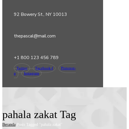
92 Bowery St., NY 10013
thepascal@mail.com
+1 800 123 456 789
Twitter
Facebook-f
Pinterest-
p
Instagram
pahala zakat Tag
Beranda
Posts Tagged "pahala zakat"