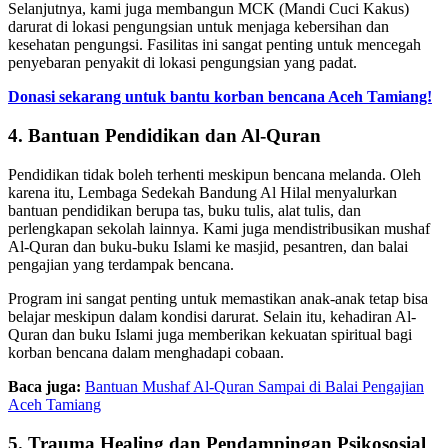
Selanjutnya, kami juga membangun MCK (Mandi Cuci Kakus)
darurat di lokasi pengungsian untuk menjaga kebersihan dan
kesehatan pengungsi. Fasilitas ini sangat penting untuk mencegah
penyebaran penyakit di lokasi pengungsian yang padat.
Donasi sekarang untuk bantu korban bencana Aceh Tamiang!
4. Bantuan Pendidikan dan Al-Quran
Pendidikan tidak boleh terhenti meskipun bencana melanda. Oleh
karena itu, Lembaga Sedekah Bandung Al Hilal menyalurkan
bantuan pendidikan berupa tas, buku tulis, alat tulis, dan
perlengkapan sekolah lainnya. Kami juga mendistribusikan mushaf
Al-Quran dan buku-buku Islami ke masjid, pesantren, dan balai
pengajian yang terdampak bencana.
Program ini sangat penting untuk memastikan anak-anak tetap bisa
belajar meskipun dalam kondisi darurat. Selain itu, kehadiran Al-
Quran dan buku Islami juga memberikan kekuatan spiritual bagi
korban bencana dalam menghadapi cobaan.
Baca juga:
Bantuan Mushaf Al-Quran Sampai di Balai Pengajian
Aceh Tamiang
5. Trauma Healing dan Pendampingan Psikososial