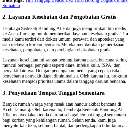
Baca juga:
Tim Tanggap Bencana Al Hilal Borong Logistik untuk
Sumatera
2. Layanan Kesehatan dan Pengobatan Gratis
Lembaga Sedekah Bandung Al Hilal juga mengirimkan tim medis
ke Aceh Tamiang untuk memberikan layanan kesehatan gratis. Tim
medis kami terdiri dari dokter umum, perawat, dan apoteker yang
siap melayani korban bencana. Mereka memberikan pemeriksaan
kesehatan, pengobatan, dan pembagian obat-obatan gratis.
Layanan kesehatan ini sangat penting karena pasca bencana sering
muncul berbagai penyakit seperti diare, infeksi kulit, ISPA, dan
penyakit lainnya. Dengan penanganan medis yang cepat, risiko
penyebaran penyakit dapat diminimalisir. Oleh karena itu, program
kesehatan menjadi prioritas utama dalam tanggap darurat bencana.
3. Penyediaan Tempat Tinggal Sementara
Banyak rumah warga yang rusak atau hancur akibat bencana di
Aceh Tamiang. Oleh karena itu, Lembaga Sedekah Bandung Al
Hilal menyediakan tenda darurat sebagai tempat tinggal sementara
bagi korban yang kehilangan rumah. Selain tenda, kami juga
menyalurkan tikar, selimut, bantal, dan perlengkapan tidur lainnya.