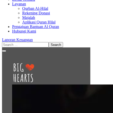
Layanan
Qurban Al-Hilal
Rekening Donasi
Majalah
Aplikasi Quran Hilal
Pengajuan Bantuan Al Quran
Hubungi Kami
Laporan Keuangan