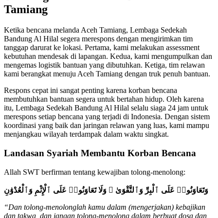
Tamiang
Ketika bencana melanda Aceh Tamiang, Lembaga Sedekah
Bandung Al Hilal segera merespons dengan mengirimkan tim
tanggap darurat ke lokasi. Pertama, kami melakukan assessment
kebutuhan mendesak di lapangan. Kedua, kami mengumpulkan dan
mengemas logistik bantuan yang dibutuhkan. Ketiga, tim relawan
kami berangkat menuju Aceh Tamiang dengan truk penuh bantuan.
Respons cepat ini sangat penting karena korban bencana
membutuhkan bantuan segera untuk bertahan hidup. Oleh karena
itu, Lembaga Sedekah Bandung Al Hilal selalu siaga 24 jam untuk
merespons setiap bencana yang terjadi di Indonesia. Dengan sistem
koordinasi yang baik dan jaringan relawan yang luas, kami mampu
menjangkau wilayah terdampak dalam waktu singkat.
Landasan Syariah Membantu Korban Bencana
Allah SWT berfirman tentang kewajiban tolong-menolong:
وَتَعَاوَنُوا۟ عَلَى ٱلْبِرِّ وَٱلتَّقْوَىٰ ۖ وَلَا تَعَاوَنُوا۟ عَلَى ٱلْإِثْمِ وَٱلْعُدْوَٰنِ
“Dan tolong-menolonglah kamu dalam (mengerjakan) kebajikan
dan takwa, dan jangan tolong-menolong dalam berbuat dosa dan