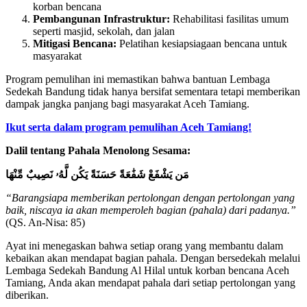
korban bencana
Pembangunan Infrastruktur:
Rehabilitasi fasilitas umum
seperti masjid, sekolah, dan jalan
Mitigasi Bencana:
Pelatihan kesiapsiagaan bencana untuk
masyarakat
Program pemulihan ini memastikan bahwa bantuan Lembaga
Sedekah Bandung tidak hanya bersifat sementara tetapi memberikan
dampak jangka panjang bagi masyarakat Aceh Tamiang.
Ikut serta dalam program pemulihan Aceh Tamiang!
Dalil tentang Pahala Menolong Sesama:
مَن يَشْفَعْ شَفَٰعَةً حَسَنَةً يَكُن لَّهُۥ نَصِيبٌ مِّنْهَا
“Barangsiapa memberikan pertolongan dengan pertolongan yang
baik, niscaya ia akan memperoleh bagian (pahala) dari padanya.”
(QS. An-Nisa: 85)
Ayat ini menegaskan bahwa setiap orang yang membantu dalam
kebaikan akan mendapat bagian pahala. Dengan bersedekah melalui
Lembaga Sedekah Bandung Al Hilal untuk korban bencana Aceh
Tamiang, Anda akan mendapat pahala dari setiap pertolongan yang
diberikan.