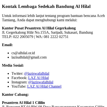
Kontak Lembaga Sedekah Bandung Al Hilal
Untuk informasi lebih lanjut tentang program bantuan bencana Aceh
Tamiang, Anda dapat menghubungi kami melalui:
Kantor Pusat Pesantren Al Hilal Gegerkalong
Jl. Gegerkalong Hilir No.155A, Sarijadi, Sukasari, Bandung
TELP: 022 2005079 | WA: 081 2222 02751
Email:
cs@alhilal.or.id
lazisalhilal@gmail.com
Media Sosial:
Twitter:
@laziswafalhilal
Facebook:
LAZ Al Hilal
Instagram:
@laziswafalhilal
YouTube:
LAZ Al Hilal Channel
Kantor Cabang:
Pesantren Al Hilal 1 Cililin
Jl. Bonceret RT 01/RW 08 Desa Rancapanggung Kecamatan Cililin