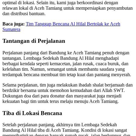
optimal di lokasi. Selain itu, kami juga berkoordinasi dengan
relawan lokal di Aceh Tamiang untuk mempersiapkan penyambutan
dan distribusi bantuan.
Baca juga:
Tim Tanggap Bencana Al Hilal Bertolak ke Aceh
Sumatera
Tantangan di Perjalanan
Perjalanan panjang dari Bandung ke Aceh Tamiang penuh dengan
tantangan. Lembaga Sedekah Bandung Al Hilal menghadapi
berbagai kendala seperti kemacetan, jalan rusak, cuaca buruk, dan
kelelahan tim. Namun, semangat untuk membantu saudara yang
terdampak bencana membuat tim tetap kuat dan pantang menyerah.
Selama perjalanan, tim juga melakukan ibadah shalat berjamaah dan
berdzikir bersama untuk memohon kemudahan dari Allah SWT.
Dukungan doa dari para donatur dan masyarakat juga menjadi
kekuatan bagi tim untuk terus melaju menuju Aceh Tamiang.
Tiba di Lokasi Bencana
Setelah perjalanan panjang, akhirnya tim Lembaga Sedekah
Bandung Al Hilal tiba di Aceh Tamiang. Kondisi di lokasi sangat
memprihatinkan dengan banyak rumah rusak, jalan berlumpur, dan