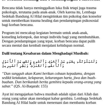
Bencana tidak hanya meninggalkan luka fisik tetapi juga trauma
psikologis, terutama pada anak-anak. Oleh karena itu, Lembaga
Sedekah Bandung Al Hilal mengirimkan tim psikolog dan konselor
untuk memberikan trauma healing dan pendampingan psikososial
bagi korban bencana.
Program ini mencakup kegiatan bermain untuk anak-anak,
konseling kelompok, dan terapi individu bagi yang membutuhkan.
Dengan pendampingan yang tepat, korban bencana dapat pulih
secara mental dan kembali menjalani kehidupan normal.
Dalil tentang Kesabaran dalam Menghadapi Musibah:
وَلَنَبْلُوَنَّكُم بِشَىْءٍ مِّنَ ٱلْخَوْفِ وَٱلْجُوعِ وَنَقْصٍ مِّنَ ٱلْأَمْوَٰلِ
وَٱلْأَنفُسِ وَٱلثَّمَرَٰتِ ۗ وَبَشِّرِ ٱلصَّٰبِرِينَ
“Dan sungguh akan Kami berikan cobaan kepadamu, dengan
sedikit ketakutan, kelaparan, kekurangan harta, jiwa dan buah-
buahan. Dan berikanlah berita gembira kepada orang-orang yang
sabar.”
(QS. Al-Baqarah: 155)
Ayat ini mengajarkan bahwa musibah adalah ujian dari Allah dan
orang yang sabar akan mendapat kabar gembira. Lembaga Sedekah
Bandung Al Hilal hadir untuk menemani dan membantu korban