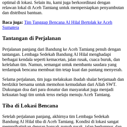
optimal di lokasi. Selain itu, kami juga berkoordinasi dengan
relawan lokal di Aceh Tamiang untuk mempersiapkan penyambutan
dan distribusi bantuan.
Baca juga:
Tim Tanggap Bencana Al Hilal Bertolak ke Aceh
Sumatera
Tantangan di Perjalanan
Perjalanan panjang dari Bandung ke Aceh Tamiang penuh dengan
tantangan. Lembaga Sedekah Bandung Al Hilal menghadapi
berbagai kendala seperti kemacetan, jalan rusak, cuaca buruk, dan
kelelahan tim. Namun, semangat untuk membantu saudara yang
terdampak bencana membuat tim tetap kuat dan pantang menyerah.
Selama perjalanan, tim juga melakukan ibadah shalat berjamaah dan
berdzikir bersama untuk memohon kemudahan dari Allah SWT.
Dukungan doa dari para donatur dan masyarakat juga menjadi
kekuatan bagi tim untuk terus melaju menuju Aceh Tamiang.
Tiba di Lokasi Bencana
Setelah perjalanan panjang, akhirnya tim Lembaga Sedekah
Bandung Al Hilal tiba di Aceh Tamiang. Kondisi di lokasi sangat
memprihatinkan dengan banyak rumah rusak, jalan berlumpur, dan