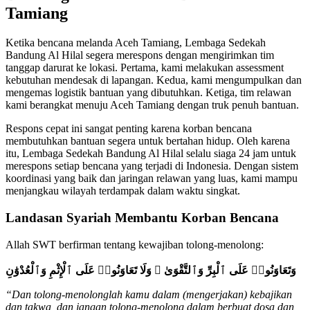
Tamiang
Ketika bencana melanda Aceh Tamiang, Lembaga Sedekah
Bandung Al Hilal segera merespons dengan mengirimkan tim
tanggap darurat ke lokasi. Pertama, kami melakukan assessment
kebutuhan mendesak di lapangan. Kedua, kami mengumpulkan dan
mengemas logistik bantuan yang dibutuhkan. Ketiga, tim relawan
kami berangkat menuju Aceh Tamiang dengan truk penuh bantuan.
Respons cepat ini sangat penting karena korban bencana
membutuhkan bantuan segera untuk bertahan hidup. Oleh karena
itu, Lembaga Sedekah Bandung Al Hilal selalu siaga 24 jam untuk
merespons setiap bencana yang terjadi di Indonesia. Dengan sistem
koordinasi yang baik dan jaringan relawan yang luas, kami mampu
menjangkau wilayah terdampak dalam waktu singkat.
Landasan Syariah Membantu Korban Bencana
Allah SWT berfirman tentang kewajiban tolong-menolong:
وَتَعَاوَنُوا۟ عَلَى ٱلْبِرِّ وَٱلتَّقْوَىٰ ۖ وَلَا تَعَاوَنُوا۟ عَلَى ٱلْإِثْمِ وَٱلْعُدْوَٰنِ
“Dan tolong-menolonglah kamu dalam (mengerjakan) kebajikan
dan takwa, dan jangan tolong-menolong dalam berbuat dosa dan