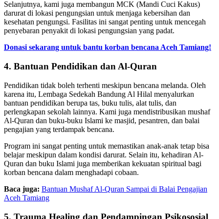
Selanjutnya, kami juga membangun MCK (Mandi Cuci Kakus)
darurat di lokasi pengungsian untuk menjaga kebersihan dan
kesehatan pengungsi. Fasilitas ini sangat penting untuk mencegah
penyebaran penyakit di lokasi pengungsian yang padat.
Donasi sekarang untuk bantu korban bencana Aceh Tamiang!
4. Bantuan Pendidikan dan Al-Quran
Pendidikan tidak boleh terhenti meskipun bencana melanda. Oleh
karena itu, Lembaga Sedekah Bandung Al Hilal menyalurkan
bantuan pendidikan berupa tas, buku tulis, alat tulis, dan
perlengkapan sekolah lainnya. Kami juga mendistribusikan mushaf
Al-Quran dan buku-buku Islami ke masjid, pesantren, dan balai
pengajian yang terdampak bencana.
Program ini sangat penting untuk memastikan anak-anak tetap bisa
belajar meskipun dalam kondisi darurat. Selain itu, kehadiran Al-
Quran dan buku Islami juga memberikan kekuatan spiritual bagi
korban bencana dalam menghadapi cobaan.
Baca juga:
Bantuan Mushaf Al-Quran Sampai di Balai Pengajian
Aceh Tamiang
5. Trauma Healing dan Pendampingan Psikososial