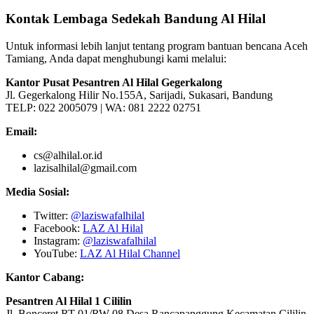
Kontak Lembaga Sedekah Bandung Al Hilal
Untuk informasi lebih lanjut tentang program bantuan bencana Aceh
Tamiang, Anda dapat menghubungi kami melalui:
Kantor Pusat Pesantren Al Hilal Gegerkalong
Jl. Gegerkalong Hilir No.155A, Sarijadi, Sukasari, Bandung
TELP: 022 2005079 | WA: 081 2222 02751
Email:
cs@alhilal.or.id
lazisalhilal@gmail.com
Media Sosial:
Twitter:
@laziswafalhilal
Facebook:
LAZ Al Hilal
Instagram:
@laziswafalhilal
YouTube:
LAZ Al Hilal Channel
Kantor Cabang:
Pesantren Al Hilal 1 Cililin
Jl. Bonceret RT 01/RW 08 Desa Rancapanggung Kecamatan Cililin