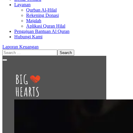
Layanan
Qurban Al-Hilal
Rekening Donasi
Majalah
Aplikasi Quran Hilal
Pengajuan Bantuan Al Quran
Hubungi Kami
Laporan Keuangan