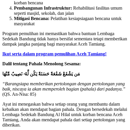
korban bencana
Pembangunan Infrastruktur:
Rehabilitasi fasilitas umum
seperti masjid, sekolah, dan jalan
Mitigasi Bencana:
Pelatihan kesiapsiagaan bencana untuk
masyarakat
Program pemulihan ini memastikan bahwa bantuan Lembaga
Sedekah Bandung tidak hanya bersifat sementara tetapi memberikan
dampak jangka panjang bagi masyarakat Aceh Tamiang.
Ikut serta dalam program pemulihan Aceh Tamiang!
Dalil tentang Pahala Menolong Sesama:
مَن يَشْفَعْ شَفَٰعَةً حَسَنَةً يَكُن لَّهُۥ نَصِيبٌ مِّنْهَا
“Barangsiapa memberikan pertolongan dengan pertolongan yang
baik, niscaya ia akan memperoleh bagian (pahala) dari padanya.”
(QS. An-Nisa: 85)
Ayat ini menegaskan bahwa setiap orang yang membantu dalam
kebaikan akan mendapat bagian pahala. Dengan bersedekah melalui
Lembaga Sedekah Bandung Al Hilal untuk korban bencana Aceh
Tamiang, Anda akan mendapat pahala dari setiap pertolongan yang
diberikan.