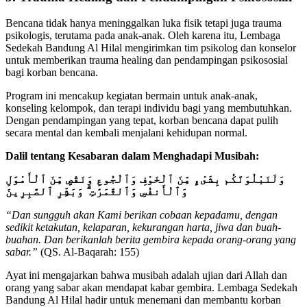
Bencana tidak hanya meninggalkan luka fisik tetapi juga trauma
psikologis, terutama pada anak-anak. Oleh karena itu, Lembaga
Sedekah Bandung Al Hilal mengirimkan tim psikolog dan konselor
untuk memberikan trauma healing dan pendampingan psikososial
bagi korban bencana.
Program ini mencakup kegiatan bermain untuk anak-anak,
konseling kelompok, dan terapi individu bagi yang membutuhkan.
Dengan pendampingan yang tepat, korban bencana dapat pulih
secara mental dan kembali menjalani kehidupan normal.
Dalil tentang Kesabaran dalam Menghadapi Musibah:
وَلَنَبْلُوَنَّكُم بِشَىْءٍ مِّنَ ٱلْخَوْفِ وَٱلْجُوعِ وَنَقْصٍ مِّنَ ٱلْأَمْوَٰلِ
وَٱلْأَنفُسِ وَٱلثَّمَرَٰتِ ۗ وَبَشِّرِ ٱلصَّٰبِرِينَ
“Dan sungguh akan Kami berikan cobaan kepadamu, dengan
sedikit ketakutan, kelaparan, kekurangan harta, jiwa dan buah-
buahan. Dan berikanlah berita gembira kepada orang-orang yang
sabar.”
(QS. Al-Baqarah: 155)
Ayat ini mengajarkan bahwa musibah adalah ujian dari Allah dan
orang yang sabar akan mendapat kabar gembira. Lembaga Sedekah
Bandung Al Hilal hadir untuk menemani dan membantu korban