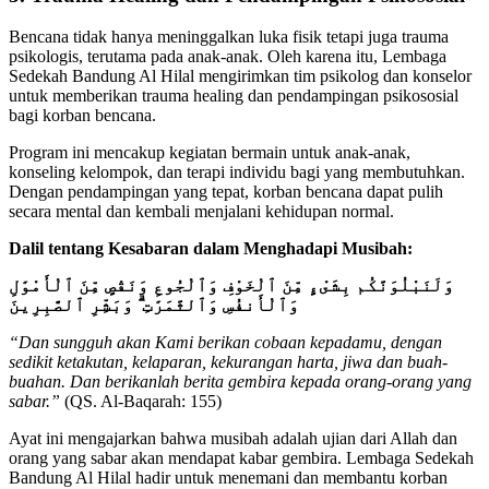
Bencana tidak hanya meninggalkan luka fisik tetapi juga trauma
psikologis, terutama pada anak-anak. Oleh karena itu, Lembaga
Sedekah Bandung Al Hilal mengirimkan tim psikolog dan konselor
untuk memberikan trauma healing dan pendampingan psikososial
bagi korban bencana.
Program ini mencakup kegiatan bermain untuk anak-anak,
konseling kelompok, dan terapi individu bagi yang membutuhkan.
Dengan pendampingan yang tepat, korban bencana dapat pulih
secara mental dan kembali menjalani kehidupan normal.
Dalil tentang Kesabaran dalam Menghadapi Musibah:
وَلَنَبْلُوَنَّكُم بِشَىْءٍ مِّنَ ٱلْخَوْفِ وَٱلْجُوعِ وَنَقْصٍ مِّنَ ٱلْأَمْوَٰلِ
وَٱلْأَنفُسِ وَٱلثَّمَرَٰتِ ۗ وَبَشِّرِ ٱلصَّٰبِرِينَ
“Dan sungguh akan Kami berikan cobaan kepadamu, dengan
sedikit ketakutan, kelaparan, kekurangan harta, jiwa dan buah-
buahan. Dan berikanlah berita gembira kepada orang-orang yang
sabar.”
(QS. Al-Baqarah: 155)
Ayat ini mengajarkan bahwa musibah adalah ujian dari Allah dan
orang yang sabar akan mendapat kabar gembira. Lembaga Sedekah
Bandung Al Hilal hadir untuk menemani dan membantu korban