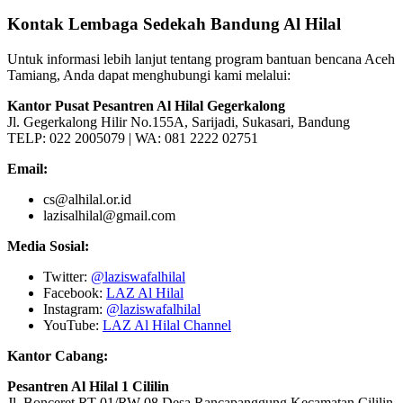
Kontak Lembaga Sedekah Bandung Al Hilal
Untuk informasi lebih lanjut tentang program bantuan bencana Aceh
Tamiang, Anda dapat menghubungi kami melalui:
Kantor Pusat Pesantren Al Hilal Gegerkalong
Jl. Gegerkalong Hilir No.155A, Sarijadi, Sukasari, Bandung
TELP: 022 2005079 | WA: 081 2222 02751
Email:
cs@alhilal.or.id
lazisalhilal@gmail.com
Media Sosial:
Twitter:
@laziswafalhilal
Facebook:
LAZ Al Hilal
Instagram:
@laziswafalhilal
YouTube:
LAZ Al Hilal Channel
Kantor Cabang:
Pesantren Al Hilal 1 Cililin
Jl. Bonceret RT 01/RW 08 Desa Rancapanggung Kecamatan Cililin