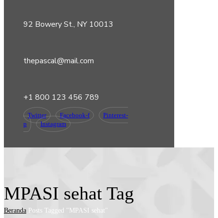
92 Bowery St., NY 10013
thepascal@mail.com
+1 800 123 456 789
Twitter
Facebook-f
Pinterest-
p
Instagram
MPASI sehat Tag
Beranda
Posts Tagged "MPASI sehat"