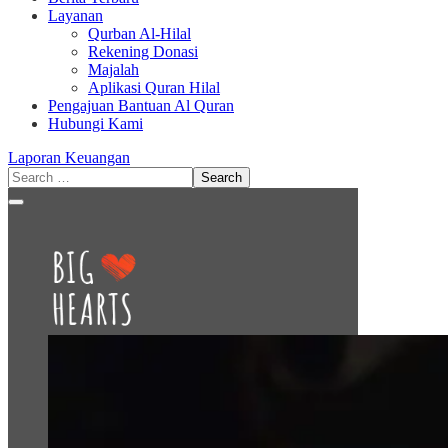
Layanan
Qurban Al-Hilal
Rekening Donasi
Majalah
Aplikasi Quran Hilal
Pengajuan Bantuan Al Quran
Hubungi Kami
Laporan Keuangan