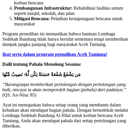
korban bencana
Pembangunan Infrastruktur:
Rehabilitasi fasilitas umum
seperti masjid, sekolah, dan jalan
Mitigasi Bencana:
Pelatihan kesiapsiagaan bencana untuk
masyarakat
Program pemulihan ini memastikan bahwa bantuan Lembaga
Sedekah Bandung tidak hanya bersifat sementara tetapi memberikan
dampak jangka panjang bagi masyarakat Aceh Tamiang.
Ikut serta dalam program pemulihan Aceh Tamiang!
Dalil tentang Pahala Menolong Sesama:
مَن يَشْفَعْ شَفَٰعَةً حَسَنَةً يَكُن لَّهُۥ نَصِيبٌ مِّنْهَا
“Barangsiapa memberikan pertolongan dengan pertolongan yang
baik, niscaya ia akan memperoleh bagian (pahala) dari padanya.”
(QS. An-Nisa: 85)
Ayat ini menegaskan bahwa setiap orang yang membantu dalam
kebaikan akan mendapat bagian pahala. Dengan bersedekah melalui
Lembaga Sedekah Bandung Al Hilal untuk korban bencana Aceh
Tamiang, Anda akan mendapat pahala dari setiap pertolongan yang
diberikan.