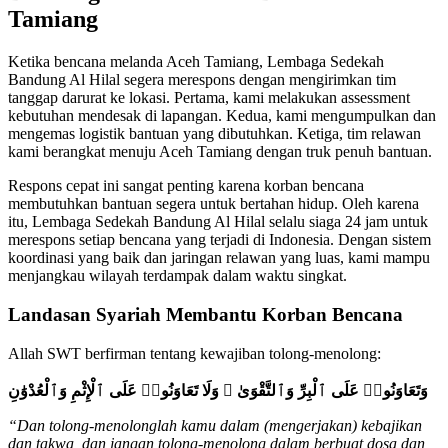
Tamiang
Ketika bencana melanda Aceh Tamiang, Lembaga Sedekah
Bandung Al Hilal segera merespons dengan mengirimkan tim
tanggap darurat ke lokasi. Pertama, kami melakukan assessment
kebutuhan mendesak di lapangan. Kedua, kami mengumpulkan dan
mengemas logistik bantuan yang dibutuhkan. Ketiga, tim relawan
kami berangkat menuju Aceh Tamiang dengan truk penuh bantuan.
Respons cepat ini sangat penting karena korban bencana
membutuhkan bantuan segera untuk bertahan hidup. Oleh karena
itu, Lembaga Sedekah Bandung Al Hilal selalu siaga 24 jam untuk
merespons setiap bencana yang terjadi di Indonesia. Dengan sistem
koordinasi yang baik dan jaringan relawan yang luas, kami mampu
menjangkau wilayah terdampak dalam waktu singkat.
Landasan Syariah Membantu Korban Bencana
Allah SWT berfirman tentang kewajiban tolong-menolong:
وَتَعَاوَنُوا۟ عَلَى ٱلْبِرِّ وَٱلتَّقْوَىٰ ۖ وَلَا تَعَاوَنُوا۟ عَلَى ٱلْإِثْمِ وَٱلْعُدْوَٰنِ
“Dan tolong-menolonglah kamu dalam (mengerjakan) kebajikan
dan takwa, dan jangan tolong-menolong dalam berbuat dosa dan