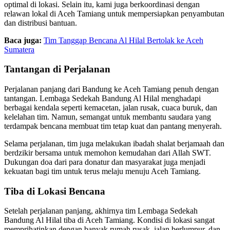
optimal di lokasi. Selain itu, kami juga berkoordinasi dengan
relawan lokal di Aceh Tamiang untuk mempersiapkan penyambutan
dan distribusi bantuan.
Baca juga:
Tim Tanggap Bencana Al Hilal Bertolak ke Aceh
Sumatera
Tantangan di Perjalanan
Perjalanan panjang dari Bandung ke Aceh Tamiang penuh dengan
tantangan. Lembaga Sedekah Bandung Al Hilal menghadapi
berbagai kendala seperti kemacetan, jalan rusak, cuaca buruk, dan
kelelahan tim. Namun, semangat untuk membantu saudara yang
terdampak bencana membuat tim tetap kuat dan pantang menyerah.
Selama perjalanan, tim juga melakukan ibadah shalat berjamaah dan
berdzikir bersama untuk memohon kemudahan dari Allah SWT.
Dukungan doa dari para donatur dan masyarakat juga menjadi
kekuatan bagi tim untuk terus melaju menuju Aceh Tamiang.
Tiba di Lokasi Bencana
Setelah perjalanan panjang, akhirnya tim Lembaga Sedekah
Bandung Al Hilal tiba di Aceh Tamiang. Kondisi di lokasi sangat
memprihatinkan dengan banyak rumah rusak, jalan berlumpur, dan