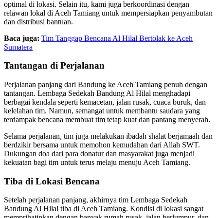
optimal di lokasi. Selain itu, kami juga berkoordinasi dengan
relawan lokal di Aceh Tamiang untuk mempersiapkan penyambutan
dan distribusi bantuan.
Baca juga:
Tim Tanggap Bencana Al Hilal Bertolak ke Aceh
Sumatera
Tantangan di Perjalanan
Perjalanan panjang dari Bandung ke Aceh Tamiang penuh dengan
tantangan. Lembaga Sedekah Bandung Al Hilal menghadapi
berbagai kendala seperti kemacetan, jalan rusak, cuaca buruk, dan
kelelahan tim. Namun, semangat untuk membantu saudara yang
terdampak bencana membuat tim tetap kuat dan pantang menyerah.
Selama perjalanan, tim juga melakukan ibadah shalat berjamaah dan
berdzikir bersama untuk memohon kemudahan dari Allah SWT.
Dukungan doa dari para donatur dan masyarakat juga menjadi
kekuatan bagi tim untuk terus melaju menuju Aceh Tamiang.
Tiba di Lokasi Bencana
Setelah perjalanan panjang, akhirnya tim Lembaga Sedekah
Bandung Al Hilal tiba di Aceh Tamiang. Kondisi di lokasi sangat
memprihatinkan dengan banyak rumah rusak, jalan berlumpur, dan