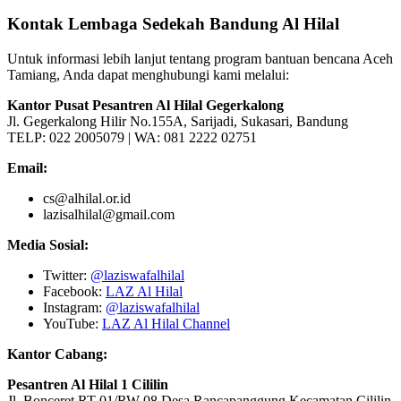
Kontak Lembaga Sedekah Bandung Al Hilal
Untuk informasi lebih lanjut tentang program bantuan bencana Aceh
Tamiang, Anda dapat menghubungi kami melalui:
Kantor Pusat Pesantren Al Hilal Gegerkalong
Jl. Gegerkalong Hilir No.155A, Sarijadi, Sukasari, Bandung
TELP: 022 2005079 | WA: 081 2222 02751
Email:
cs@alhilal.or.id
lazisalhilal@gmail.com
Media Sosial:
Twitter:
@laziswafalhilal
Facebook:
LAZ Al Hilal
Instagram:
@laziswafalhilal
YouTube:
LAZ Al Hilal Channel
Kantor Cabang:
Pesantren Al Hilal 1 Cililin
Jl. Bonceret RT 01/RW 08 Desa Rancapanggung Kecamatan Cililin