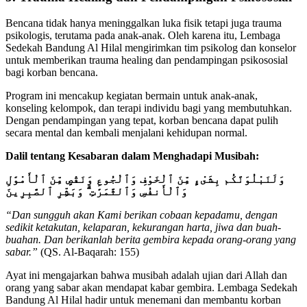
Bencana tidak hanya meninggalkan luka fisik tetapi juga trauma
psikologis, terutama pada anak-anak. Oleh karena itu, Lembaga
Sedekah Bandung Al Hilal mengirimkan tim psikolog dan konselor
untuk memberikan trauma healing dan pendampingan psikososial
bagi korban bencana.
Program ini mencakup kegiatan bermain untuk anak-anak,
konseling kelompok, dan terapi individu bagi yang membutuhkan.
Dengan pendampingan yang tepat, korban bencana dapat pulih
secara mental dan kembali menjalani kehidupan normal.
Dalil tentang Kesabaran dalam Menghadapi Musibah:
وَلَنَبْلُوَنَّكُم بِشَىْءٍ مِّنَ ٱلْخَوْفِ وَٱلْجُوعِ وَنَقْصٍ مِّنَ ٱلْأَمْوَٰلِ
وَٱلْأَنفُسِ وَٱلثَّمَرَٰتِ ۗ وَبَشِّرِ ٱلصَّٰبِرِينَ
“Dan sungguh akan Kami berikan cobaan kepadamu, dengan
sedikit ketakutan, kelaparan, kekurangan harta, jiwa dan buah-
buahan. Dan berikanlah berita gembira kepada orang-orang yang
sabar.”
(QS. Al-Baqarah: 155)
Ayat ini mengajarkan bahwa musibah adalah ujian dari Allah dan
orang yang sabar akan mendapat kabar gembira. Lembaga Sedekah
Bandung Al Hilal hadir untuk menemani dan membantu korban