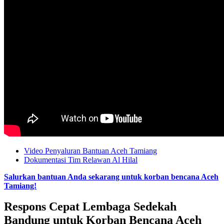
Video Penyaluran Bantuan Aceh Tamiang
Dokumentasi Tim Relawan Al Hilal
Salurkan bantuan Anda sekarang untuk korban bencana Aceh
Tamiang!
Respons Cepat Lembaga Sedekah
Bandung untuk Korban Bencana Aceh