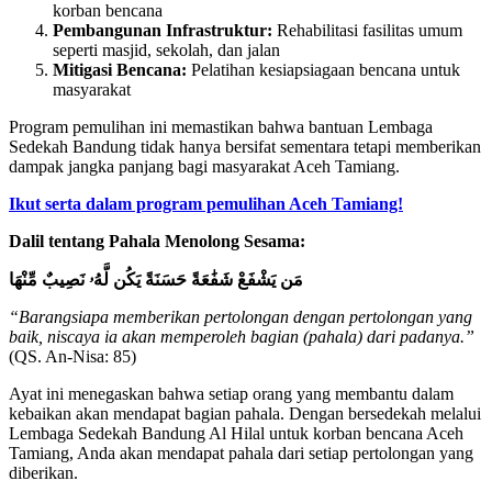
korban bencana
Pembangunan Infrastruktur:
Rehabilitasi fasilitas umum
seperti masjid, sekolah, dan jalan
Mitigasi Bencana:
Pelatihan kesiapsiagaan bencana untuk
masyarakat
Program pemulihan ini memastikan bahwa bantuan Lembaga
Sedekah Bandung tidak hanya bersifat sementara tetapi memberikan
dampak jangka panjang bagi masyarakat Aceh Tamiang.
Ikut serta dalam program pemulihan Aceh Tamiang!
Dalil tentang Pahala Menolong Sesama:
مَن يَشْفَعْ شَفَٰعَةً حَسَنَةً يَكُن لَّهُۥ نَصِيبٌ مِّنْهَا
“Barangsiapa memberikan pertolongan dengan pertolongan yang
baik, niscaya ia akan memperoleh bagian (pahala) dari padanya.”
(QS. An-Nisa: 85)
Ayat ini menegaskan bahwa setiap orang yang membantu dalam
kebaikan akan mendapat bagian pahala. Dengan bersedekah melalui
Lembaga Sedekah Bandung Al Hilal untuk korban bencana Aceh
Tamiang, Anda akan mendapat pahala dari setiap pertolongan yang
diberikan.