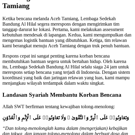
Tamiang
Ketika bencana melanda Aceh Tamiang, Lembaga Sedekah
Bandung Al Hilal segera merespons dengan mengirimkan tim
tanggap darurat ke lokasi. Pertama, kami melakukan assessment
kebutuhan mendesak di lapangan. Kedua, kami mengumpulkan dan
mengemas logistik bantuan yang dibutuhkan. Ketiga, tim relawan
kami berangkat menuju Aceh Tamiang dengan truk penuh bantuan.
Respons cepat ini sangat penting karena korban bencana
membutuhkan bantuan segera untuk bertahan hidup. Oleh karena
itu, Lembaga Sedekah Bandung Al Hilal selalu siaga 24 jam untuk
merespons setiap bencana yang terjadi di Indonesia. Dengan sistem
koordinasi yang baik dan jaringan relawan yang luas, kami mampu
menjangkau wilayah terdampak dalam waktu singkat.
Landasan Syariah Membantu Korban Bencana
Allah SWT berfirman tentang kewajiban tolong-menolong:
وَتَعَاوَنُوا۟ عَلَى ٱلْبِرِّ وَٱلتَّقْوَىٰ ۖ وَلَا تَعَاوَنُوا۟ عَلَى ٱلْإِثْمِ وَٱلْعُدْوَٰنِ
“Dan tolong-menolonglah kamu dalam (mengerjakan) kebajikan
dan takwa, dan jangan tolong-menolong dalam berbuat dosa dan