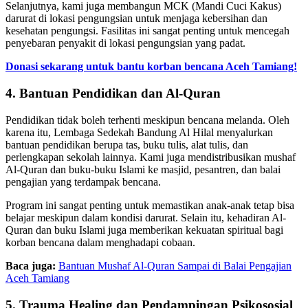
Selanjutnya, kami juga membangun MCK (Mandi Cuci Kakus)
darurat di lokasi pengungsian untuk menjaga kebersihan dan
kesehatan pengungsi. Fasilitas ini sangat penting untuk mencegah
penyebaran penyakit di lokasi pengungsian yang padat.
Donasi sekarang untuk bantu korban bencana Aceh Tamiang!
4. Bantuan Pendidikan dan Al-Quran
Pendidikan tidak boleh terhenti meskipun bencana melanda. Oleh
karena itu, Lembaga Sedekah Bandung Al Hilal menyalurkan
bantuan pendidikan berupa tas, buku tulis, alat tulis, dan
perlengkapan sekolah lainnya. Kami juga mendistribusikan mushaf
Al-Quran dan buku-buku Islami ke masjid, pesantren, dan balai
pengajian yang terdampak bencana.
Program ini sangat penting untuk memastikan anak-anak tetap bisa
belajar meskipun dalam kondisi darurat. Selain itu, kehadiran Al-
Quran dan buku Islami juga memberikan kekuatan spiritual bagi
korban bencana dalam menghadapi cobaan.
Baca juga:
Bantuan Mushaf Al-Quran Sampai di Balai Pengajian
Aceh Tamiang
5. Trauma Healing dan Pendampingan Psikososial