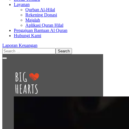
Layanan
Qurban Al-Hilal
Rekening Donasi
Majalah
Aplikasi Quran Hilal
Pengajuan Bantuan Al Quran
Hubungi Kami
Laporan Keuangan