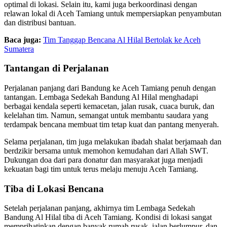
optimal di lokasi. Selain itu, kami juga berkoordinasi dengan
relawan lokal di Aceh Tamiang untuk mempersiapkan penyambutan
dan distribusi bantuan.
Baca juga:
Tim Tanggap Bencana Al Hilal Bertolak ke Aceh
Sumatera
Tantangan di Perjalanan
Perjalanan panjang dari Bandung ke Aceh Tamiang penuh dengan
tantangan. Lembaga Sedekah Bandung Al Hilal menghadapi
berbagai kendala seperti kemacetan, jalan rusak, cuaca buruk, dan
kelelahan tim. Namun, semangat untuk membantu saudara yang
terdampak bencana membuat tim tetap kuat dan pantang menyerah.
Selama perjalanan, tim juga melakukan ibadah shalat berjamaah dan
berdzikir bersama untuk memohon kemudahan dari Allah SWT.
Dukungan doa dari para donatur dan masyarakat juga menjadi
kekuatan bagi tim untuk terus melaju menuju Aceh Tamiang.
Tiba di Lokasi Bencana
Setelah perjalanan panjang, akhirnya tim Lembaga Sedekah
Bandung Al Hilal tiba di Aceh Tamiang. Kondisi di lokasi sangat
memprihatinkan dengan banyak rumah rusak, jalan berlumpur, dan