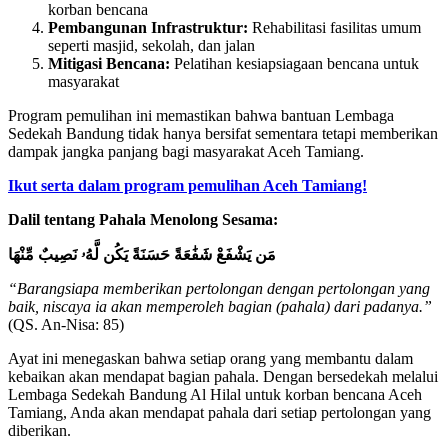
korban bencana
Pembangunan Infrastruktur:
Rehabilitasi fasilitas umum
seperti masjid, sekolah, dan jalan
Mitigasi Bencana:
Pelatihan kesiapsiagaan bencana untuk
masyarakat
Program pemulihan ini memastikan bahwa bantuan Lembaga
Sedekah Bandung tidak hanya bersifat sementara tetapi memberikan
dampak jangka panjang bagi masyarakat Aceh Tamiang.
Ikut serta dalam program pemulihan Aceh Tamiang!
Dalil tentang Pahala Menolong Sesama:
مَن يَشْفَعْ شَفَٰعَةً حَسَنَةً يَكُن لَّهُۥ نَصِيبٌ مِّنْهَا
“Barangsiapa memberikan pertolongan dengan pertolongan yang
baik, niscaya ia akan memperoleh bagian (pahala) dari padanya.”
(QS. An-Nisa: 85)
Ayat ini menegaskan bahwa setiap orang yang membantu dalam
kebaikan akan mendapat bagian pahala. Dengan bersedekah melalui
Lembaga Sedekah Bandung Al Hilal untuk korban bencana Aceh
Tamiang, Anda akan mendapat pahala dari setiap pertolongan yang
diberikan.