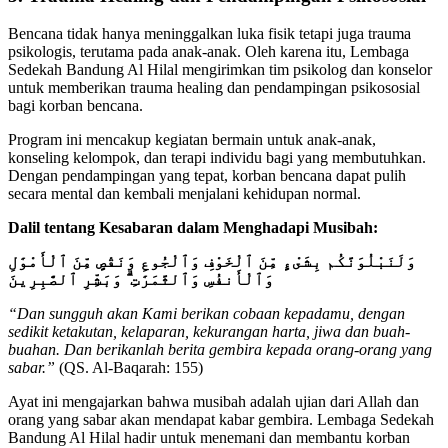
Bencana tidak hanya meninggalkan luka fisik tetapi juga trauma
psikologis, terutama pada anak-anak. Oleh karena itu, Lembaga
Sedekah Bandung Al Hilal mengirimkan tim psikolog dan konselor
untuk memberikan trauma healing dan pendampingan psikososial
bagi korban bencana.
Program ini mencakup kegiatan bermain untuk anak-anak,
konseling kelompok, dan terapi individu bagi yang membutuhkan.
Dengan pendampingan yang tepat, korban bencana dapat pulih
secara mental dan kembali menjalani kehidupan normal.
Dalil tentang Kesabaran dalam Menghadapi Musibah:
وَلَنَبْلُوَنَّكُم بِشَىْءٍ مِّنَ ٱلْخَوْفِ وَٱلْجُوعِ وَنَقْصٍ مِّنَ ٱلْأَمْوَٰلِ
وَٱلْأَنفُسِ وَٱلثَّمَرَٰتِ ۗ وَبَشِّرِ ٱلصَّٰبِرِينَ
“Dan sungguh akan Kami berikan cobaan kepadamu, dengan
sedikit ketakutan, kelaparan, kekurangan harta, jiwa dan buah-
buahan. Dan berikanlah berita gembira kepada orang-orang yang
sabar.”
(QS. Al-Baqarah: 155)
Ayat ini mengajarkan bahwa musibah adalah ujian dari Allah dan
orang yang sabar akan mendapat kabar gembira. Lembaga Sedekah
Bandung Al Hilal hadir untuk menemani dan membantu korban