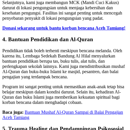
Selanjutnya, kami juga membangun MCK (Mandi Cuci Kakus)
darurat di lokasi pengungsian untuk menjaga kebersihan dan
kesehatan pengungsi. Fasilitas ini sangat penting untuk mencegah
penyebaran penyakit di lokasi pengungsian yang padat.
Donasi sekarang untuk bantu korban bencana Aceh Tamiang!
4. Bantuan Pendidikan dan Al-Quran
Pendidikan tidak boleh terhenti meskipun bencana melanda. Oleh
karena itu, Lembaga Sedekah Bandung Al Hilal menyalurkan
bantuan pendidikan berupa tas, buku tulis, alat tulis, dan
perlengkapan sekolah lainnya. Kami juga mendistribusikan mushaf
Al-Quran dan buku-buku Islami ke masjid, pesantren, dan balai
pengajian yang terdampak bencana.
Program ini sangat penting untuk memastikan anak-anak tetap bisa
belajar meskipun dalam kondisi darurat. Selain itu, kehadiran Al-
Quran dan buku Islami juga memberikan kekuatan spiritual bagi
korban bencana dalam menghadapi cobaan.
Baca juga:
Bantuan Mushaf Al-Quran Sampai di Balai Pengajian
Aceh Tamiang
5. Trauma Healing dan Pendampingan Psikososial