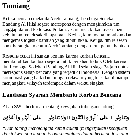
Tamiang
Ketika bencana melanda Aceh Tamiang, Lembaga Sedekah
Bandung Al Hilal segera merespons dengan mengirimkan tim
tanggap darurat ke lokasi. Pertama, kami melakukan assessment
kebutuhan mendesak di lapangan. Kedua, kami mengumpulkan dan
mengemas logistik bantuan yang dibutuhkan. Ketiga, tim relawan
kami berangkat menuju Aceh Tamiang dengan truk penuh bantuan.
Respons cepat ini sangat penting karena korban bencana
membutuhkan bantuan segera untuk bertahan hidup. Oleh karena
itu, Lembaga Sedekah Bandung Al Hilal selalu siaga 24 jam untuk
merespons setiap bencana yang terjadi di Indonesia. Dengan sistem
koordinasi yang baik dan jaringan relawan yang luas, kami mampu
menjangkau wilayah terdampak dalam waktu singkat.
Landasan Syariah Membantu Korban Bencana
Allah SWT berfirman tentang kewajiban tolong-menolong:
وَتَعَاوَنُوا۟ عَلَى ٱلْبِرِّ وَٱلتَّقْوَىٰ ۖ وَلَا تَعَاوَنُوا۟ عَلَى ٱلْإِثْمِ وَٱلْعُدْوَٰنِ
“Dan tolong-menolonglah kamu dalam (mengerjakan) kebajikan
dan takwa, dan jangan tolong-menolong dalam berbuat dosa dan