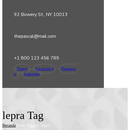
92 Bowery St., NY 10013
thepascal@mail.com
+1 800 123 456 789
Twitter
Facebook-f
Pinterest-
p
Instagram
lepra Tag
Beranda
Posts Tagged "lepra"