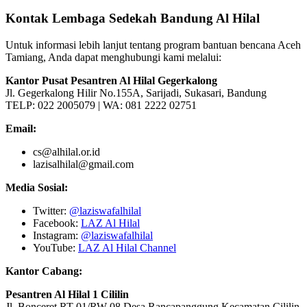
Kontak Lembaga Sedekah Bandung Al Hilal
Untuk informasi lebih lanjut tentang program bantuan bencana Aceh
Tamiang, Anda dapat menghubungi kami melalui:
Kantor Pusat Pesantren Al Hilal Gegerkalong
Jl. Gegerkalong Hilir No.155A, Sarijadi, Sukasari, Bandung
TELP: 022 2005079 | WA: 081 2222 02751
Email:
cs@alhilal.or.id
lazisalhilal@gmail.com
Media Sosial:
Twitter:
@laziswafalhilal
Facebook:
LAZ Al Hilal
Instagram:
@laziswafalhilal
YouTube:
LAZ Al Hilal Channel
Kantor Cabang:
Pesantren Al Hilal 1 Cililin
Jl. Bonceret RT 01/RW 08 Desa Rancapanggung Kecamatan Cililin