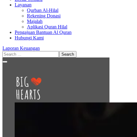
Layanan
Qurban Al-Hilal
Rekening Donasi
Majalah
Aplikasi Quran Hilal
Pengajuan Bantuan Al Quran
Hubungi Kami
Laporan Keuangan