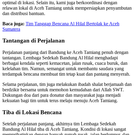
optimal di lokasi. Selain itu, kami juga berkoordinasi dengan
relawan lokal di Aceh Tamiang untuk mempersiapkan penyambutan
dan distribusi bantuan.
Baca juga:
Tim Tanggap Bencana Al Hilal Bertolak ke Aceh
Sumatera
Tantangan di Perjalanan
Perjalanan panjang dari Bandung ke Aceh Tamiang penuh dengan
tantangan. Lembaga Sedekah Bandung Al Hilal menghadapi
berbagai kendala seperti kemacetan, jalan rusak, cuaca buruk, dan
kelelahan tim. Namun, semangat untuk membantu saudara yang
terdampak bencana membuat tim tetap kuat dan pantang menyerah.
Selama perjalanan, tim juga melakukan ibadah shalat berjamaah dan
berdzikir bersama untuk memohon kemudahan dari Allah SWT.
Dukungan doa dari para donatur dan masyarakat juga menjadi
kekuatan bagi tim untuk terus melaju menuju Aceh Tamiang.
Tiba di Lokasi Bencana
Setelah perjalanan panjang, akhirnya tim Lembaga Sedekah
Bandung Al Hilal tiba di Aceh Tamiang. Kondisi di lokasi sangat
memprihatinkan dengan banyak rumah rusak, jalan berlumpur, dan