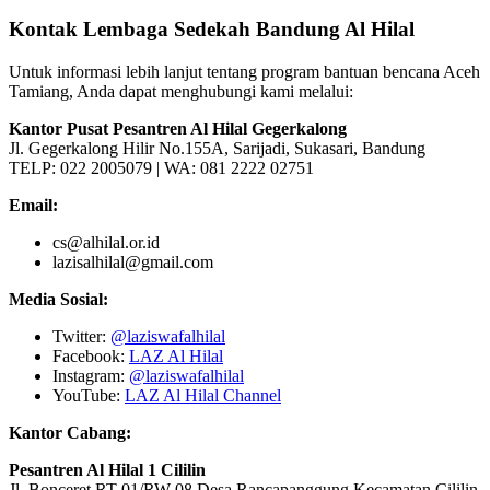
Kontak Lembaga Sedekah Bandung Al Hilal
Untuk informasi lebih lanjut tentang program bantuan bencana Aceh
Tamiang, Anda dapat menghubungi kami melalui:
Kantor Pusat Pesantren Al Hilal Gegerkalong
Jl. Gegerkalong Hilir No.155A, Sarijadi, Sukasari, Bandung
TELP: 022 2005079 | WA: 081 2222 02751
Email:
cs@alhilal.or.id
lazisalhilal@gmail.com
Media Sosial:
Twitter:
@laziswafalhilal
Facebook:
LAZ Al Hilal
Instagram:
@laziswafalhilal
YouTube:
LAZ Al Hilal Channel
Kantor Cabang:
Pesantren Al Hilal 1 Cililin
Jl. Bonceret RT 01/RW 08 Desa Rancapanggung Kecamatan Cililin