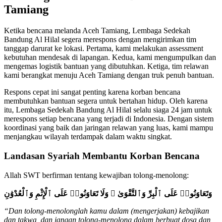
Tamiang
Ketika bencana melanda Aceh Tamiang, Lembaga Sedekah
Bandung Al Hilal segera merespons dengan mengirimkan tim
tanggap darurat ke lokasi. Pertama, kami melakukan assessment
kebutuhan mendesak di lapangan. Kedua, kami mengumpulkan dan
mengemas logistik bantuan yang dibutuhkan. Ketiga, tim relawan
kami berangkat menuju Aceh Tamiang dengan truk penuh bantuan.
Respons cepat ini sangat penting karena korban bencana
membutuhkan bantuan segera untuk bertahan hidup. Oleh karena
itu, Lembaga Sedekah Bandung Al Hilal selalu siaga 24 jam untuk
merespons setiap bencana yang terjadi di Indonesia. Dengan sistem
koordinasi yang baik dan jaringan relawan yang luas, kami mampu
menjangkau wilayah terdampak dalam waktu singkat.
Landasan Syariah Membantu Korban Bencana
Allah SWT berfirman tentang kewajiban tolong-menolong:
وَتَعَاوَنُوا۟ عَلَى ٱلْبِرِّ وَٱلتَّقْوَىٰ ۖ وَلَا تَعَاوَنُوا۟ عَلَى ٱلْإِثْمِ وَٱلْعُدْوَٰنِ
“Dan tolong-menolonglah kamu dalam (mengerjakan) kebajikan
dan takwa, dan jangan tolong-menolong dalam berbuat dosa dan