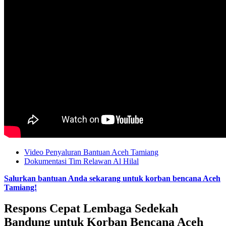
Video Penyaluran Bantuan Aceh Tamiang
Dokumentasi Tim Relawan Al Hilal
Salurkan bantuan Anda sekarang untuk korban bencana Aceh
Tamiang!
Respons Cepat Lembaga Sedekah
Bandung untuk Korban Bencana Aceh