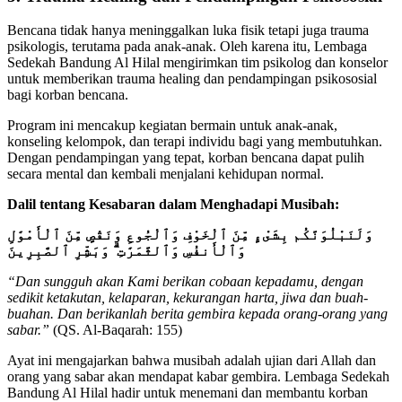
Bencana tidak hanya meninggalkan luka fisik tetapi juga trauma
psikologis, terutama pada anak-anak. Oleh karena itu, Lembaga
Sedekah Bandung Al Hilal mengirimkan tim psikolog dan konselor
untuk memberikan trauma healing dan pendampingan psikososial
bagi korban bencana.
Program ini mencakup kegiatan bermain untuk anak-anak,
konseling kelompok, dan terapi individu bagi yang membutuhkan.
Dengan pendampingan yang tepat, korban bencana dapat pulih
secara mental dan kembali menjalani kehidupan normal.
Dalil tentang Kesabaran dalam Menghadapi Musibah:
وَلَنَبْلُوَنَّكُم بِشَىْءٍ مِّنَ ٱلْخَوْفِ وَٱلْجُوعِ وَنَقْصٍ مِّنَ ٱلْأَمْوَٰلِ
وَٱلْأَنفُسِ وَٱلثَّمَرَٰتِ ۗ وَبَشِّرِ ٱلصَّٰبِرِينَ
“Dan sungguh akan Kami berikan cobaan kepadamu, dengan
sedikit ketakutan, kelaparan, kekurangan harta, jiwa dan buah-
buahan. Dan berikanlah berita gembira kepada orang-orang yang
sabar.”
(QS. Al-Baqarah: 155)
Ayat ini mengajarkan bahwa musibah adalah ujian dari Allah dan
orang yang sabar akan mendapat kabar gembira. Lembaga Sedekah
Bandung Al Hilal hadir untuk menemani dan membantu korban