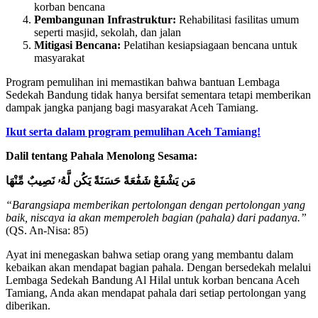
korban bencana
Pembangunan Infrastruktur:
Rehabilitasi fasilitas umum
seperti masjid, sekolah, dan jalan
Mitigasi Bencana:
Pelatihan kesiapsiagaan bencana untuk
masyarakat
Program pemulihan ini memastikan bahwa bantuan Lembaga
Sedekah Bandung tidak hanya bersifat sementara tetapi memberikan
dampak jangka panjang bagi masyarakat Aceh Tamiang.
Ikut serta dalam program pemulihan Aceh Tamiang!
Dalil tentang Pahala Menolong Sesama:
مَن يَشْفَعْ شَفَٰعَةً حَسَنَةً يَكُن لَّهُۥ نَصِيبٌ مِّنْهَا
“Barangsiapa memberikan pertolongan dengan pertolongan yang
baik, niscaya ia akan memperoleh bagian (pahala) dari padanya.”
(QS. An-Nisa: 85)
Ayat ini menegaskan bahwa setiap orang yang membantu dalam
kebaikan akan mendapat bagian pahala. Dengan bersedekah melalui
Lembaga Sedekah Bandung Al Hilal untuk korban bencana Aceh
Tamiang, Anda akan mendapat pahala dari setiap pertolongan yang
diberikan.