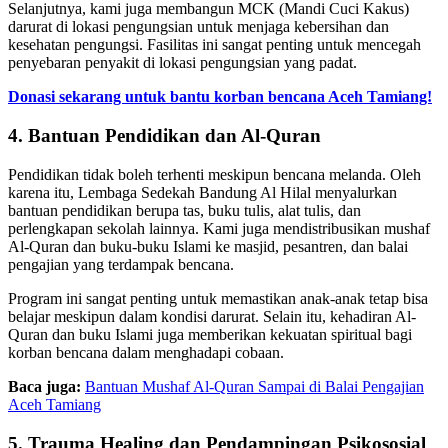
Selanjutnya, kami juga membangun MCK (Mandi Cuci Kakus)
darurat di lokasi pengungsian untuk menjaga kebersihan dan
kesehatan pengungsi. Fasilitas ini sangat penting untuk mencegah
penyebaran penyakit di lokasi pengungsian yang padat.
Donasi sekarang untuk bantu korban bencana Aceh Tamiang!
4. Bantuan Pendidikan dan Al-Quran
Pendidikan tidak boleh terhenti meskipun bencana melanda. Oleh
karena itu, Lembaga Sedekah Bandung Al Hilal menyalurkan
bantuan pendidikan berupa tas, buku tulis, alat tulis, dan
perlengkapan sekolah lainnya. Kami juga mendistribusikan mushaf
Al-Quran dan buku-buku Islami ke masjid, pesantren, dan balai
pengajian yang terdampak bencana.
Program ini sangat penting untuk memastikan anak-anak tetap bisa
belajar meskipun dalam kondisi darurat. Selain itu, kehadiran Al-
Quran dan buku Islami juga memberikan kekuatan spiritual bagi
korban bencana dalam menghadapi cobaan.
Baca juga:
Bantuan Mushaf Al-Quran Sampai di Balai Pengajian
Aceh Tamiang
5. Trauma Healing dan Pendampingan Psikososial