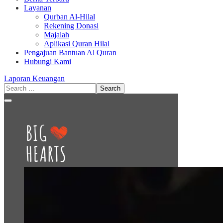
Layanan
Qurban Al-Hilal
Rekening Donasi
Majalah
Aplikasi Quran Hilal
Pengajuan Bantuan Al Quran
Hubungi Kami
Laporan Keuangan