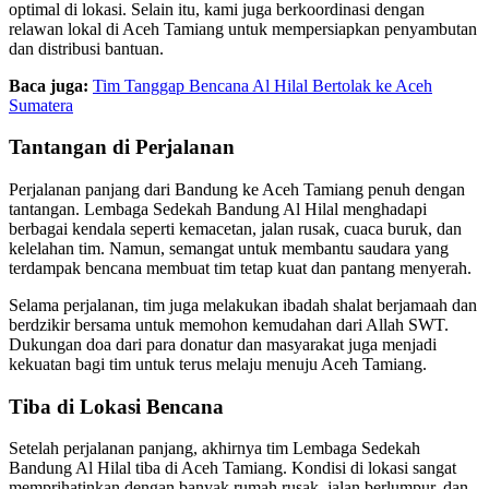
optimal di lokasi. Selain itu, kami juga berkoordinasi dengan
relawan lokal di Aceh Tamiang untuk mempersiapkan penyambutan
dan distribusi bantuan.
Baca juga:
Tim Tanggap Bencana Al Hilal Bertolak ke Aceh
Sumatera
Tantangan di Perjalanan
Perjalanan panjang dari Bandung ke Aceh Tamiang penuh dengan
tantangan. Lembaga Sedekah Bandung Al Hilal menghadapi
berbagai kendala seperti kemacetan, jalan rusak, cuaca buruk, dan
kelelahan tim. Namun, semangat untuk membantu saudara yang
terdampak bencana membuat tim tetap kuat dan pantang menyerah.
Selama perjalanan, tim juga melakukan ibadah shalat berjamaah dan
berdzikir bersama untuk memohon kemudahan dari Allah SWT.
Dukungan doa dari para donatur dan masyarakat juga menjadi
kekuatan bagi tim untuk terus melaju menuju Aceh Tamiang.
Tiba di Lokasi Bencana
Setelah perjalanan panjang, akhirnya tim Lembaga Sedekah
Bandung Al Hilal tiba di Aceh Tamiang. Kondisi di lokasi sangat
memprihatinkan dengan banyak rumah rusak, jalan berlumpur, dan