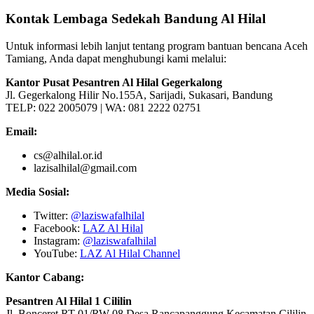
Kontak Lembaga Sedekah Bandung Al Hilal
Untuk informasi lebih lanjut tentang program bantuan bencana Aceh
Tamiang, Anda dapat menghubungi kami melalui:
Kantor Pusat Pesantren Al Hilal Gegerkalong
Jl. Gegerkalong Hilir No.155A, Sarijadi, Sukasari, Bandung
TELP: 022 2005079 | WA: 081 2222 02751
Email:
cs@alhilal.or.id
lazisalhilal@gmail.com
Media Sosial:
Twitter:
@laziswafalhilal
Facebook:
LAZ Al Hilal
Instagram:
@laziswafalhilal
YouTube:
LAZ Al Hilal Channel
Kantor Cabang:
Pesantren Al Hilal 1 Cililin
Jl. Bonceret RT 01/RW 08 Desa Rancapanggung Kecamatan Cililin