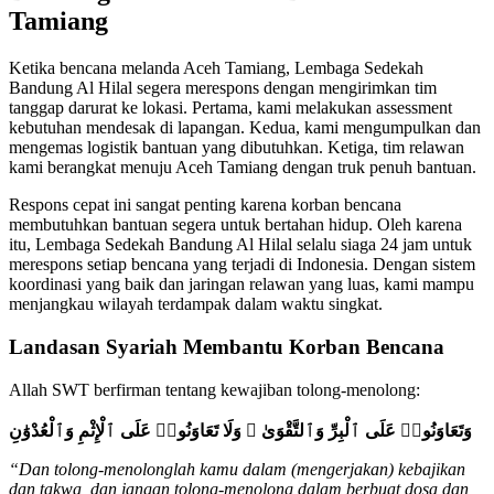
Tamiang
Ketika bencana melanda Aceh Tamiang, Lembaga Sedekah
Bandung Al Hilal segera merespons dengan mengirimkan tim
tanggap darurat ke lokasi. Pertama, kami melakukan assessment
kebutuhan mendesak di lapangan. Kedua, kami mengumpulkan dan
mengemas logistik bantuan yang dibutuhkan. Ketiga, tim relawan
kami berangkat menuju Aceh Tamiang dengan truk penuh bantuan.
Respons cepat ini sangat penting karena korban bencana
membutuhkan bantuan segera untuk bertahan hidup. Oleh karena
itu, Lembaga Sedekah Bandung Al Hilal selalu siaga 24 jam untuk
merespons setiap bencana yang terjadi di Indonesia. Dengan sistem
koordinasi yang baik dan jaringan relawan yang luas, kami mampu
menjangkau wilayah terdampak dalam waktu singkat.
Landasan Syariah Membantu Korban Bencana
Allah SWT berfirman tentang kewajiban tolong-menolong:
وَتَعَاوَنُوا۟ عَلَى ٱلْبِرِّ وَٱلتَّقْوَىٰ ۖ وَلَا تَعَاوَنُوا۟ عَلَى ٱلْإِثْمِ وَٱلْعُدْوَٰنِ
“Dan tolong-menolonglah kamu dalam (mengerjakan) kebajikan
dan takwa, dan jangan tolong-menolong dalam berbuat dosa dan