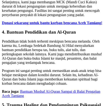
Selanjutnya, kami juga membangun MCK (Mandi Cuci Kakus)
darurat di lokasi pengungsian untuk menjaga kebersihan dan
kesehatan pengungsi. Fasilitas ini sangat penting untuk mencegah
penyebaran penyakit di lokasi pengungsian yang padat.
Donasi sekarang untuk bantu korban bencana Aceh Tamiang!
4. Bantuan Pendidikan dan Al-Quran
Pendidikan tidak boleh terhenti meskipun bencana melanda. Oleh
karena itu, Lembaga Sedekah Bandung Al Hilal menyalurkan
bantuan pendidikan berupa tas, buku tulis, alat tulis, dan
perlengkapan sekolah lainnya. Kami juga mendistribusikan mushaf
Al-Quran dan buku-buku Islami ke masjid, pesantren, dan balai
pengajian yang terdampak bencana.
Program ini sangat penting untuk memastikan anak-anak tetap bisa
belajar meskipun dalam kondisi darurat. Selain itu, kehadiran Al-
Quran dan buku Islami juga memberikan kekuatan spiritual bagi
korban bencana dalam menghadapi cobaan.
Baca juga:
Bantuan Mushaf Al-Quran Sampai di Balai Pengajian
Aceh Tamiang
5. Trauma Healing dan Pendampingan Psikososial