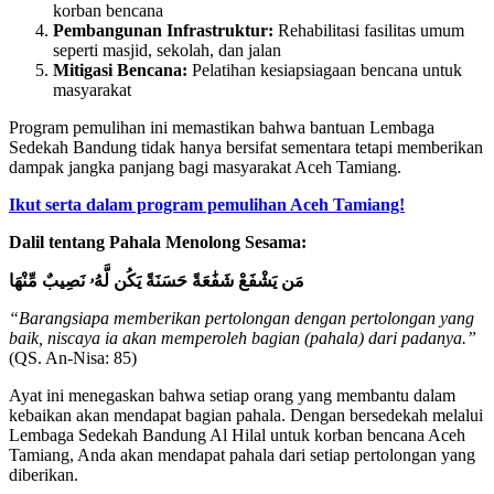
korban bencana
Pembangunan Infrastruktur:
Rehabilitasi fasilitas umum
seperti masjid, sekolah, dan jalan
Mitigasi Bencana:
Pelatihan kesiapsiagaan bencana untuk
masyarakat
Program pemulihan ini memastikan bahwa bantuan Lembaga
Sedekah Bandung tidak hanya bersifat sementara tetapi memberikan
dampak jangka panjang bagi masyarakat Aceh Tamiang.
Ikut serta dalam program pemulihan Aceh Tamiang!
Dalil tentang Pahala Menolong Sesama:
مَن يَشْفَعْ شَفَٰعَةً حَسَنَةً يَكُن لَّهُۥ نَصِيبٌ مِّنْهَا
“Barangsiapa memberikan pertolongan dengan pertolongan yang
baik, niscaya ia akan memperoleh bagian (pahala) dari padanya.”
(QS. An-Nisa: 85)
Ayat ini menegaskan bahwa setiap orang yang membantu dalam
kebaikan akan mendapat bagian pahala. Dengan bersedekah melalui
Lembaga Sedekah Bandung Al Hilal untuk korban bencana Aceh
Tamiang, Anda akan mendapat pahala dari setiap pertolongan yang
diberikan.