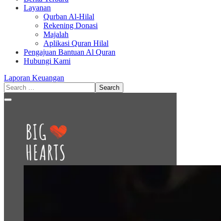
Layanan
Qurban Al-Hilal
Rekening Donasi
Majalah
Aplikasi Quran Hilal
Pengajuan Bantuan Al Quran
Hubungi Kami
Laporan Keuangan