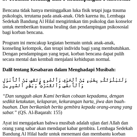
Bencana tidak hanya meninggalkan luka fisik tetapi juga trauma
psikologis, terutama pada anak-anak. Oleh karena itu, Lembaga
Sedekah Bandung Al Hilal mengirimkan tim psikolog dan konselor
untuk memberikan trauma healing dan pendampingan psikososial
bagi korban bencana.
Program ini mencakup kegiatan bermain untuk anak-anak,
konseling kelompok, dan terapi individu bagi yang membutuhkan.
Dengan pendampingan yang tepat, korban bencana dapat pulih
secara mental dan kembali menjalani kehidupan normal.
Dalil tentang Kesabaran dalam Menghadapi Musibah:
وَلَنَبْلُوَنَّكُم بِشَىْءٍ مِّنَ ٱلْخَوْفِ وَٱلْجُوعِ وَنَقْصٍ مِّنَ ٱلْأَمْوَٰلِ
وَٱلْأَنفُسِ وَٱلثَّمَرَٰتِ ۗ وَبَشِّرِ ٱلصَّٰبِرِينَ
“Dan sungguh akan Kami berikan cobaan kepadamu, dengan
sedikit ketakutan, kelaparan, kekurangan harta, jiwa dan buah-
buahan. Dan berikanlah berita gembira kepada orang-orang yang
sabar.”
(QS. Al-Baqarah: 155)
Ayat ini mengajarkan bahwa musibah adalah ujian dari Allah dan
orang yang sabar akan mendapat kabar gembira. Lembaga Sedekah
Bandung Al Hilal hadir untuk menemani dan membantu korban