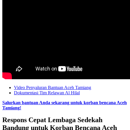
Video Penyaluran Bantuan Aceh Tamiang
Dokumentasi Tim Relawan Al Hilal
Salurkan bantuan Anda sekarang untuk korban bencana Aceh
Tamiang!
Respons Cepat Lembaga Sedekah
Bandung untuk Korban Bencana Aceh